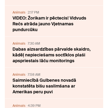
Animals
2:17 PM
VIDEO: Žorikam ir pēctecis! Vidvuds
Rečs atrāda jauno Vjetnamas
pundurcūku
Animals
7:30 AM
Dabas aizsardzības pārvalde skaidro,
kādēļ nepieciešams soctīklos plaši
apspriestais lāču monitorings
Animals
7:58 AM
Saimniecībā Gulbenes novadā
konstatēta bišu saslimšana ar
Amerikas peru puvi
Animals
4:39 PM