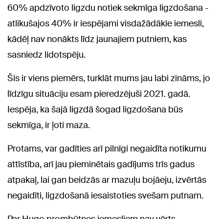
60% apdzīvoto ligzdu notiek sekmīga ligzdošana -
atlikušajos 40% ir iespējami visdažādākie iemesli,
kādēļ nav nonākts līdz jaunajiem putniem, kas
sasniedz lidotspēju.
Šis ir viens piemērs, turklāt mums jau labi zināms, jo
līdzīgu situāciju esam pieredzējuši 2021. gadā.
Iespēja, ka šajā ligzdā šogad ligzdošana būs
sekmīga, ir ļoti maza.
Protams, var gadīties arī pilnīgi negaidīta notikumu
attīstība, arī jau pieminētais gadījums trīs gadus
atpakaļ, lai gan beidzās ar mazuļu bojāeju, izvērtās
negaidīti, ligzdošanā iesaistoties svešam putnam.