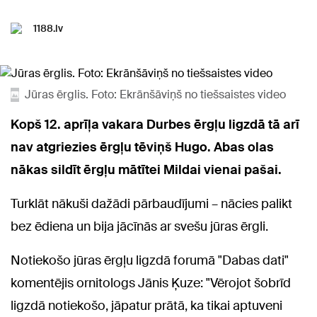
1188.lv
Jūras ērglis. Foto: Ekrānšāviņš no tiešsaistes video
Kopš 12. aprīļa vakara Durbes ērgļu ligzdā tā arī
nav atgriezies ērgļu tēviņš Hugo. Abas olas
nākas sildīt ērgļu mātītei Mildai vienai pašai.
Turklāt nākuši dažādi pārbaudījumi – nācies palikt
bez ēdiena un bija jācīnās ar svešu jūras ērgli.
Notiekošo jūras ērgļu ligzdā forumā "Dabas dati"
komentējis ornitologs Jānis Ķuze: "Vērojot šobrīd
ligzdā notiekošo, jāpatur prātā, ka tikai aptuveni