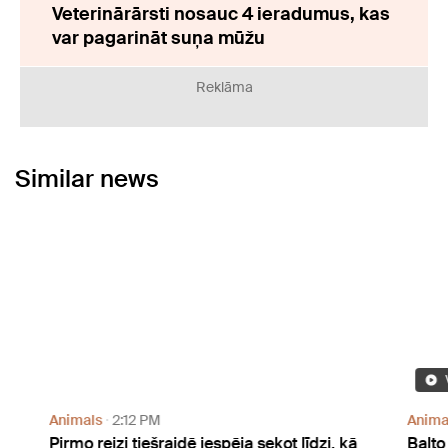
Veterinārārsti nosauc 4 ieradumus, kas
var pagarināt suņa mūžu
Reklāma
Similar news
Animals
2:12 PM
Anima
Pirmo reizi tiešraidē iespēja sekot līdzi, kā
Balto