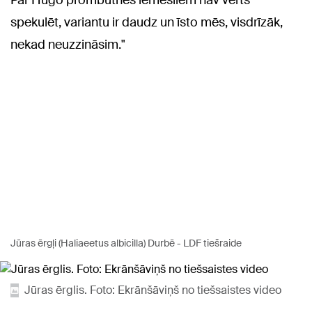
Par Hugo prombūtnes iemesliem nav vērts
spekulēt, variantu ir daudz un īsto mēs, visdrīzāk,
nekad neuzzināsim."
Jūras ērgļi (Haliaeetus albicilla) Durbē - LDF tiešraide
Jūras ērglis. Foto: Ekrānšāviņš no tiešsaistes video