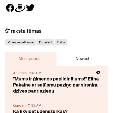
Šī raksta tēmas
Video surveillance
Dzīvnieki
Daba
Most popular
Newest
Animals
1:43 PM
"Mums ir ģimenes papildinājums!" Elīna
Pakalne ar sajūsmu paziņo par sirsnīgu
dzīves pagriezienu
Garden
11:33 AM
Kā likvidēt ūdensžurkas?