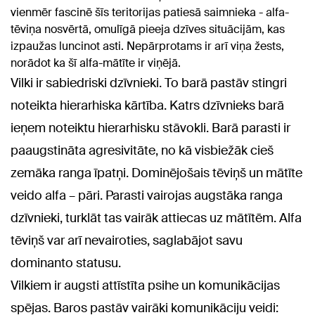
vienmēr fascinē šīs teritorijas patiesā saimnieka - alfa-
tēviņa nosvērtā, omulīgā pieeja dzīves situācijām, kas
izpaužas luncinot asti. Nepārprotams ir arī viņa žests,
norādot ka šī alfa-mātīte ir viņējā.
Vilki ir sabiedriski dzīvnieki. To barā pastāv stingri
noteikta hierarhiska kārtība. Katrs dzīvnieks barā
ieņem noteiktu hierarhisku stāvokli. Barā parasti ir
paaugstināta agresivitāte, no kā visbiežāk cieš
zemāka ranga īpatņi. Dominējošais tēviņš un mātīte
veido alfa – pāri. Parasti vairojas augstāka ranga
dzīvnieki, turklāt tas vairāk attiecas uz mātītēm. Alfa
tēviņš var arī nevairoties, saglabājot savu
dominanto statusu.
Vilkiem ir augsti attīstīta psihe un komunikācijas
spējas. Baros pastāv vairāki komunikāciju veidi: