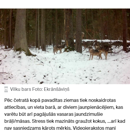
Vilku bars Foto: Ekrānšāviņš
Pēc četratā kopā pavadītas ziemas tiek noskaidrotas
attiecības, un vieta barā, ar diviem jaunpienācējiem, kas
varētu būt arī pagājušās vasaras jaundzimušie
brāļi/māsas. Stress tiek mazināts graužot kokus, ...arī kad
nav sasniedzams kārots mērķis. Videoierakstos mani