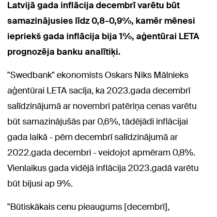
Latvijā gada inflācija decembrī varētu būt
samazinājusies līdz 0,8-0,9%, kamēr mēnesi
iepriekš gada inflācija bija 1%, aģentūrai LETA
prognozēja banku analītiķi.
"Swedbank" ekonomists Oskars Niks Mālnieks
aģentūrai LETA sacīja, ka 2023.gada decembrī
salīdzinājumā ar novembri patēriņa cenas varētu
būt samazinājušās par 0,6%, tādējādi inflācijai
gada laikā - pērn decembrī salīdzinājumā ar
2022.gada decembri - veidojot apmēram 0,8%.
Vienlaikus gada vidējā inflācija 2023.gadā varētu
būt bijusi ap 9%.
"Būtiskākais cenu pieaugums [decembrī],