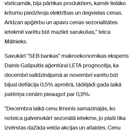
visticamāk, bija pārtikas produktiem, kamēr lielāko
kritumu piedzīvoja elektrības un degvielas cenas.
Arīdzan apģērbu un apavu cenas sezonalitātes
ietekmē varētu būt mazliet sarukušas," teica
Mālnieks.
Savukārt "SEB bankas" makroekonomikas eksperts
Dainis Gašpuitis aģentūrai LETA prognozēja, ka
decembrī salīdzinājumā ar novembri varētu būt
bijusi deflācija 0,5% apmērā, tādējādi gada laikā
patēriņa cenām pieaugot par 0,9%.
"Decembra laikā cenu līmenis samazinājās, ko
noteica galvenokārt sezonālā ietekme, jo plaši tika
izvērstas dažāda veida akcijas un atlaides. Cenu