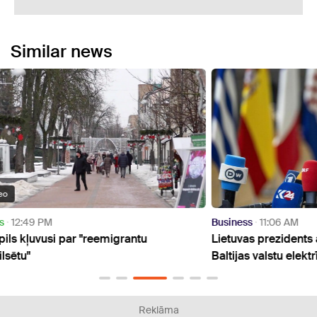
Similar news
Business
11:06 AM
Publi
Lietuvas prezidents apsver iespēju apvienot
Latvi
Baltijas valstu elektrības solīšanas zonas
kāpa
Reklāma