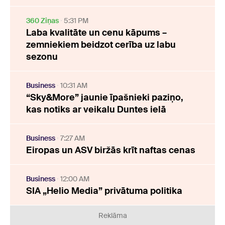
360 Ziņas
5:31 PM
Laba kvalitāte un cenu kāpums –
zemniekiem beidzot cerība uz labu
sezonu
Business
10:31 AM
“Sky&More” jaunie īpašnieki paziņo,
kas notiks ar veikalu Duntes ielā
Business
7:27 AM
Eiropas un ASV biržās krīt naftas cenas
Business
12:00 AM
SIA „Helio Media” privātuma politika
Reklāma