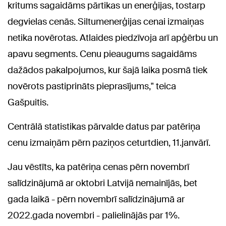
kritums sagaidāms pārtikas un enerģijas, tostarp
degvielas cenās. Siltumenerģijas cenai izmaiņas
netika novērotas. Atlaides piedzīvoja arī apģērbu un
apavu segments. Cenu pieaugums sagaidāms
dažādos pakalpojumos, kur šajā laika posmā tiek
novērots pastiprināts pieprasījums," teica
Gašpuitis.
Centrālā statistikas pārvalde datus par patēriņa
cenu izmaiņām pērn paziņos ceturtdien, 11.janvārī.
Jau vēstīts, ka patēriņa cenas pērn novembrī
salīdzinājumā ar oktobri Latvijā nemainījās, bet
gada laikā - pērn novembrī salīdzinājumā ar
2022.gada novembri - palielinājās par 1%.