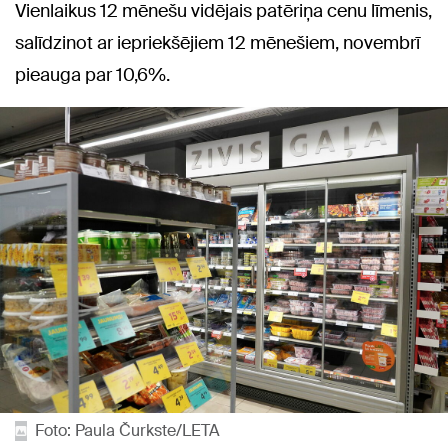
Vienlaikus 12 mēnešu vidējais patēriņa cenu līmenis,
salīdzinot ar iepriekšējiem 12 mēnešiem, novembrī
pieauga par 10,6%.
Foto: Paula Čurkste/LETA