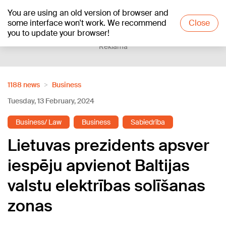
You are using an old version of browser and
+21
°C
some interface won't work. We recommend
Close
you to update your browser!
Reklāma
1188 news
Business
Tuesday, 13 February, 2024
Business/ Law
Business
Sabiedrība
Lietuvas prezidents apsver
iespēju apvienot Baltijas
valstu elektrības solīšanas
zonas