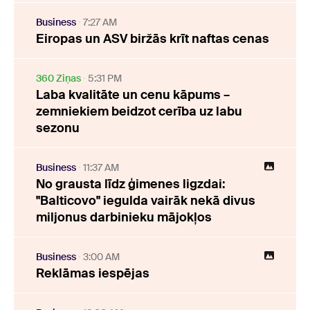
Business
7:27 AM
Eiropas un ASV biržās krīt naftas cenas
360 Ziņas
5:31 PM
Laba kvalitāte un cenu kāpums –
zemniekiem beidzot cerība uz labu
sezonu
Business
11:37 AM
No grausta līdz ģimenes ligzdai:
"Balticovo" iegulda vairāk nekā divus
miljonus darbinieku mājokļos
Business
3:00 AM
Reklāmas iespējas