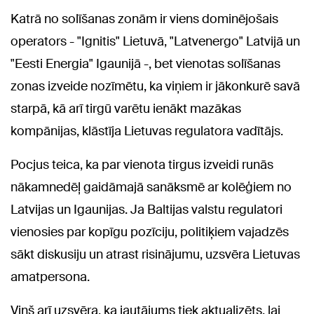
Katrā no solīšanas zonām ir viens dominējošais
operators - "Ignitis" Lietuvā, "Latvenergo" Latvijā un
"Eesti Energia" Igaunijā -, bet vienotas solīšanas
zonas izveide nozīmētu, ka viņiem ir jākonkurē savā
starpā, kā arī tirgū varētu ienākt mazākas
kompānijas, klāstīja Lietuvas regulatora vadītājs.
Pocjus teica, ka par vienota tirgus izveidi runās
nākamnedēļ gaidāmajā sanāksmē ar kolēģiem no
Latvijas un Igaunijas. Ja Baltijas valstu regulatori
vienosies par kopīgu pozīciju, politiķiem vajadzēs
sākt diskusiju un atrast risinājumu, uzsvēra Lietuvas
amatpersona.
Viņš arī uzsvēra, ka jautājums tiek aktualizēts, lai