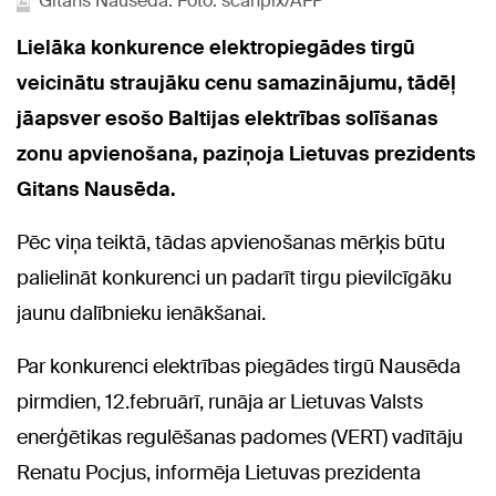
Gitans Nausēda. Foto: scanpix/AFP
Lielāka konkurence elektropiegādes tirgū
veicinātu straujāku cenu samazinājumu, tādēļ
jāapsver esošo Baltijas elektrības solīšanas
zonu apvienošana, paziņoja Lietuvas prezidents
Gitans Nausēda.
Pēc viņa teiktā, tādas apvienošanas mērķis būtu
palielināt konkurenci un padarīt tirgu pievilcīgāku
jaunu dalībnieku ienākšanai.
Par konkurenci elektrības piegādes tirgū Nausēda
pirmdien, 12.februārī, runāja ar Lietuvas Valsts
enerģētikas regulēšanas padomes (VERT) vadītāju
Renatu Pocjus, informēja Lietuvas prezidenta