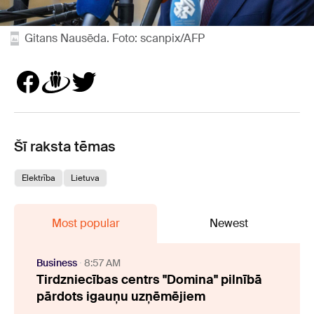
Gitans Nausēda. Foto: scanpix/AFP
Šī raksta tēmas
Elektrība
Lietuva
Most popular
Newest
Business
8:57 AM
Tirdzniecības centrs "Domina" pilnībā
pārdots igauņu uzņēmējiem