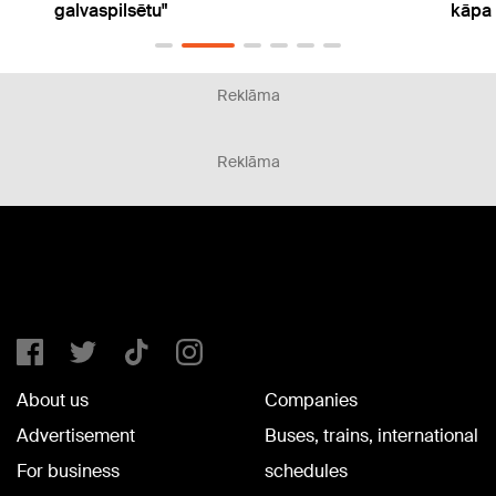
kāpa par 50%
gada 
Reklāma
Reklāma
About us
Companies
Advertisement
Buses, trains, international
For business
schedules