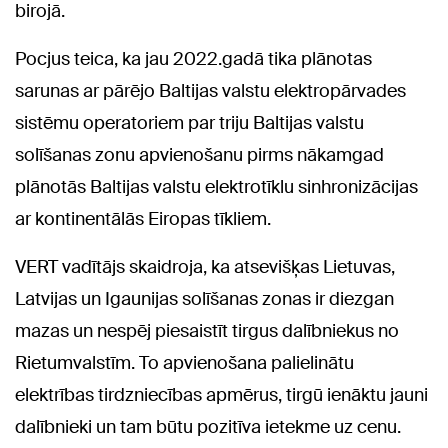
birojā.
Pocjus teica, ka jau 2022.gadā tika plānotas
sarunas ar pārējo Baltijas valstu elektropārvades
sistēmu operatoriem par triju Baltijas valstu
solīšanas zonu apvienošanu pirms nākamgad
plānotās Baltijas valstu elektrotīklu sinhronizācijas
ar kontinentālās Eiropas tīkliem.
VERT vadītājs skaidroja, ka atsevišķas Lietuvas,
Latvijas un Igaunijas solīšanas zonas ir diezgan
mazas un nespēj piesaistīt tirgus dalībniekus no
Rietumvalstīm. To apvienošana palielinātu
elektrības tirdzniecības apmērus, tirgū ienāktu jauni
dalībnieki un tam būtu pozitīva ietekme uz cenu.