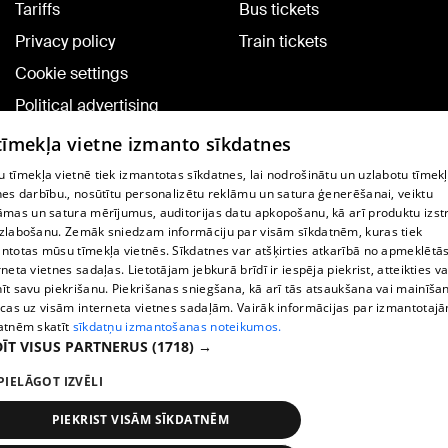
Tariffs
Bus tickets
Privacy policy
Train tickets
Cookie settings
Political advertising
Cookie policy
 tīmekļa vietne izmanto sīkdatnes
Commenting terms
 tīmekļa vietnē tiek izmantotas sīkdatnes, lai nodrošinātu un uzlabotu tīmek
nes darbību., nosūtītu personalizētu reklāmu un satura ģenerēšanai, veiktu
āmas un satura mērījumus, auditorijas datu apkopošanu, kā arī produktu izst
TV program
zlabošanu. Zemāk sniedzam informāciju par visām sīkdatnēm, kuras tiek
Contract rules
ntotas mūsu tīmekļa vietnēs. Sīkdatnes var atšķirties atkarībā no apmeklētā
rneta vietnes sadaļas. Lietotājam jebkurā brīdī ir iespēja piekrist, atteikties va
360 Ziņu kontakti
īt savu piekrišanu. Piekrišanas sniegšana, kā arī tās atsaukšana vai mainīša
ecas uz visām interneta vietnes sadaļām. Vairāk informācijas par izmantotaj
Helio Media
atnēm skatīt
sīkdatņu izmantošanas noteikumos.
ĪT VISUS PARTNERUS
(1718) →
Vortal assistance service: e-mail -
info@1188.lv
PIELĀGOT IZVĒLI
Copyright © 2004-2026 SIA HELIO MEDIA.
All rights reserved.
PIEKRIST VISĀM SĪKDATNĒM