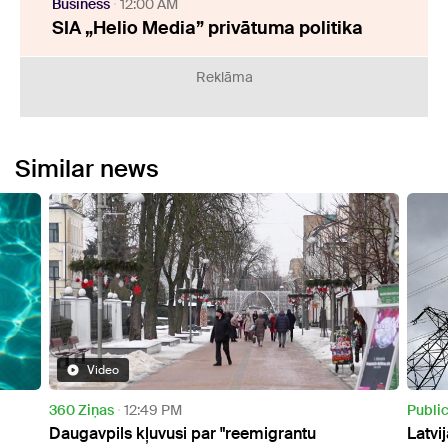
Business
12:00 AM
SIA „Helio Media” privātuma politika
Reklāma
Similar news
Public
7:03 PM
Busin
Latvijā pagājušajā nedēļā elektroenerģijas cena
Banku