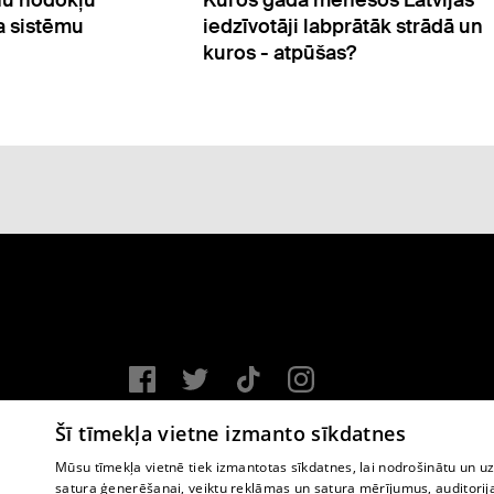
tāk strādā un
"reemigrantu galvaspilsētu"
Vortal assistance service: e-mail -
info@1188.lv
Šī tīmekļa vietne izmanto sīkdatnes
Copyright © 2004-2026 SIA HELIO MEDIA.
Mūsu tīmekļa vietnē tiek izmantotas sīkdatnes, lai nodrošinātu un u
satura ģenerēšanai, veiktu reklāmas un satura mērījumus, auditorij
All rights reserved.