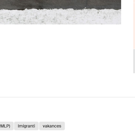
(PMLP)
Imigranti
vakances