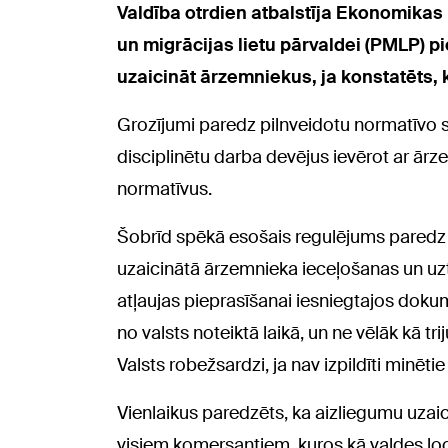
Valdība otrdien atbalstīja Ekonomikas 
un migrācijas lietu pārvaldei (PMLP) p
uzaicināt ārzemniekus, ja konstatēts, 
Grozījumi paredz pilnveidotu normatīvo si
disciplinētu darba devējus ievērot ar ār
normatīvus.
Šobrīd spēkā esošais regulējums paredz
uzaicinātā ārzemnieka ieceļošanas un uzt
atļaujas pieprasīšanai iesniegtajos dok
no valsts noteiktā laikā, un ne vēlāk kā t
Valsts robežsardzi, ja nav izpildīti minēti
Vienlaikus paredzēts, ka aizliegumu uzai
visiem komersantiem, kuros kā valdes loc