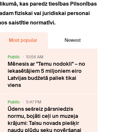
 likumā, kas paredz tiesības Pilsonības
dam fiziskai vai juridiskai personai
os saistītie normatīvi.
Most popular
Newest
Public
10:56 AM
Mēnesis ar "Temu nodokli" – no
iekasētājiem 5 miljoniem eiro
Latvijas budžetā paliek tikai
viens
Public
5:47 PM
Ūdens sešreiz pārsniedzis
normu, bojāti ceļi un muzeja
krājumi: Talsu novads piešķir
naudu plūdu seku novēršanai