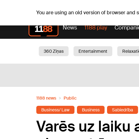
Sa, 08.08.2026.
+20
°C
Mudīte, Vladislava, Vladi
You are using an old version of browser and
News
1188 play
Compani
360 Ziņas
Entertainment
Relaxat
Current
Traffic
Beauty
Chil
1188 news
Public
Business/ Law
Business
Sabiedrība
Varēs uz laiku