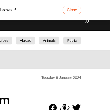
 browser!
Close
cipes
Abroad
Animals
Public
arden
Tuesday, 9 January, 2024
am