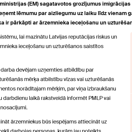
ministrijas (EM) sagatavotos grozījumus imigrācijas
ieņemt lēmumu par aizliegumu uz laiku līdz vienam ga
ka ir pārkāpti ar ārzemnieka ieceļošanu un uzturēšan
stēmu, lai mazinātu Latvijas reputācijas riskus un
zemnieka ieceļošanu un uzturēšanos saistītos
 darba devējam uzņemties atbildību par
urēšanās mērķa atbilstību vīzas vai uzturēšanās
umentos norādītajam mērķim, par viņa izbraukšanu
riju darbdienu laikā rakstveidā informēt PMLP vai
e nosacījumi.
cināt ārzemniekus būs iespējams attiecināt uz
ekļi darbojas personas, kurām jau noteikts