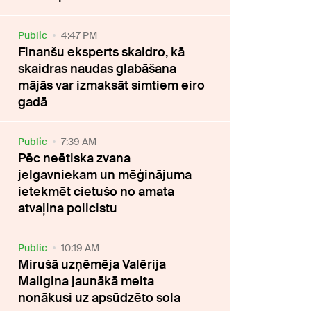
Public
4:47 PM
Finanšu eksperts skaidro, kā
skaidras naudas glabāšana
mājās var izmaksāt simtiem eiro
gadā
Public
7:39 AM
Pēc neētiska zvana
jelgavniekam un mēģinājuma
ietekmēt cietušo no amata
atvaļina policistu
Public
10:19 AM
Mirušā uzņēmēja Valērija
Maligina jaunākā meita
nonākusi uz apsūdzēto sola