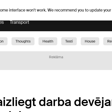
Weather forecast
Horoscopes
slavs
 some interface won't work. We recommend you to update your
es
Transport
ion
Thoughts
Health
Testi
House
Re
dren
Car
1188 play
Sport
Business
G
Reklāma
 aizliegt darba devēj