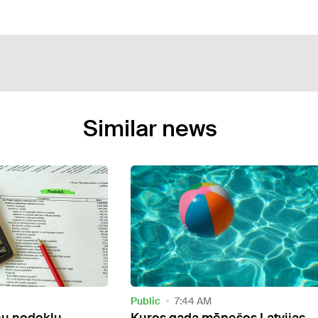
Similar news
Video
360 Ziņas
12:49 PM
os Latvijas
Daugavpils kļuvusi par