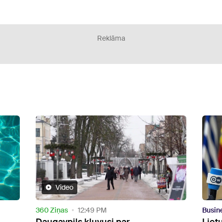
Reklāma
Business
11:06 AM
Publi
Lietuvas prezidents apsver iespēju
Latv