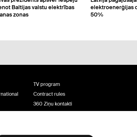
troenerģijas cena kāpa par
prognozē gada inf
%
apmērā
TV program
rnational
Contract rules
360 Ziņu kontakti
Helio Media