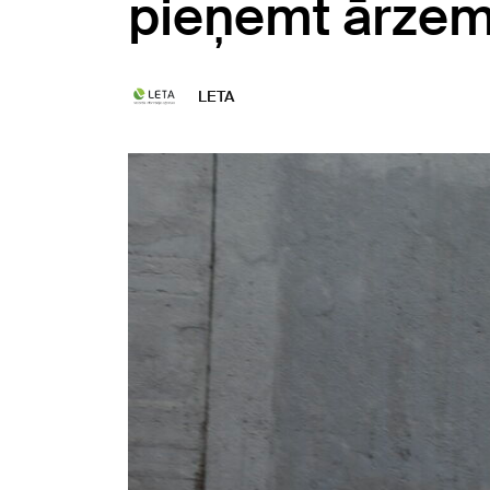
pieņemt ārze
LETA