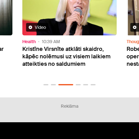
Video
Health
10:39 AM
Thoug
ar
Kristīne Virsnīte atklāti skaidro,
Robe
kāpēc nolēmusi uz visiem laikiem
operā
atteikties no saldumiem
nest
Reklāma