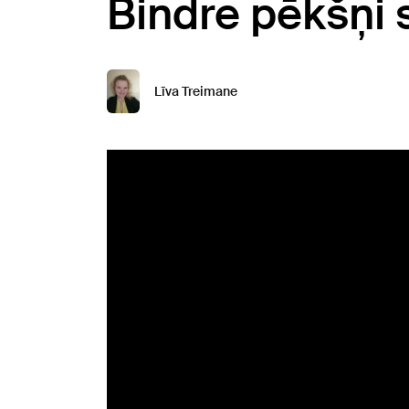
Bindre pēkšņi 
Līva Treimane