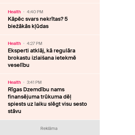
Health
4:40 PM
Kāpēc svars nekrītas? 5
biežākās kļūdas
Health
4:27 PM
Eksperti atklāj, kā regulāra
brokastu izlaišana ietekmē
veselību
Health
3:41 PM
Rīgas Dzemdību nams
finansējuma trūkuma dēļ
spiests uz laiku slēgt visu sesto
stāvu
Reklāma