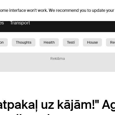
Weather forecast
Horoscopes
lavs
 some interface won't work. We recommend you to update your
es
Transport
ion
Thoughts
Health
Testi
House
Re
dren
Car
1188 play
Sport
Business
G
Reklāma
atpakaļ uz kājām!" Ag