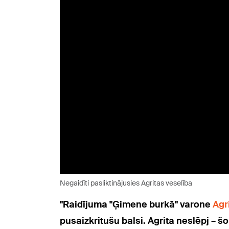
Negaidīti pasliktinājusies Agritas veselība
"Raidījuma "Ģimene burkā" varone
Agr
pusaizkritušu balsi. Agrita neslēpj – šo