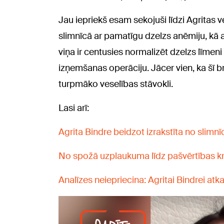
Jau iepriekš esam sekojuši līdzi Agritas
slimnīcā ar pamatīgu dzelzs anēmiju, kā arī
viņa ir centusies normalizēt dzelzs līmen
izņemšanas operāciju. Jācer vien, ka šī 
turpmāko veselības stāvokli.
Lasi arī:
Agrita Bindre beidzot izrakstīta no slimnīc
No spožā uzplaukuma līdz pašvērtības krīz
Analīzes neiepriecina: Agritai Bindrei atk