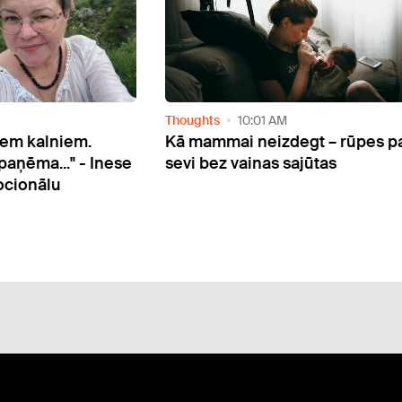
Thoughts
10:01 AM
iem kalniem.
Kā mammai neizdegt – rūpes p
paņēma..." - Inese
sevi bez vainas sajūtas
ocionālu