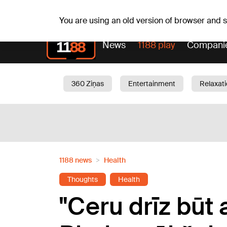
Sa, 08.08.2026.
+18
°C
Mudīte, Vladislava, Vladis
You are using an old version of browser and
News
1188 play
Compani
360 Ziņas
Entertainment
Relaxat
Current
Traffic
Beauty
Chil
1188 news
Health
Thoughts
Health
"Ceru drīz būt 