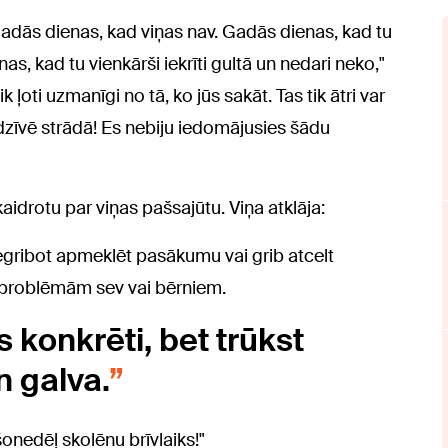
 gadās dienas, kad viņas nav. Gadās dienas, kad tu
enas, kad tu vienkārši iekrīti gultā un nedari neko,"
ik ļoti uzmanīgi no tā, ko jūs sakāt. Tas tik ātri var
dzīvē strādā! Es nebiju iedomājusies šādu
skaidrotu par viņas pašsajūtu. Viņa atklāja:
 negribot apmeklēt pasākumu vai grib atcelt
s problēmām sev vai bērniem.
s konkrēti, bet trūkst
n galva.
šonedēļ skolēnu brīvlaiks!"