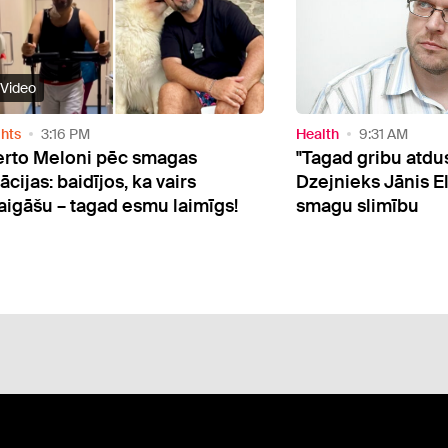
Video
hts
3:16 PM
Health
9:31 AM
rto Meloni pēc smagas
"Tagad gribu atdus
cijas: baidījos, ka vairs
Dzejnieks Jānis E
aigāšu – tagad esmu laimīgs!
smagu slimību