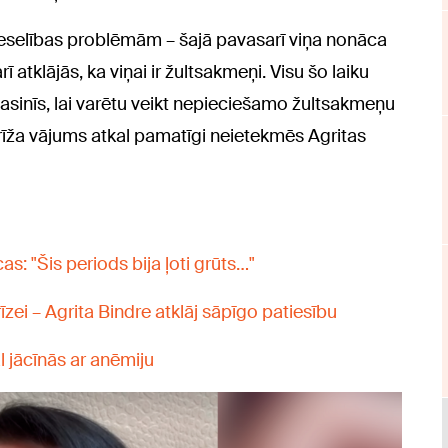
 veselības problēmām – šajā pavasarī viņa nonāca
 atklājās, ka viņai ir žultsakmeņi. Visu šo laiku
i asinīs, lai varētu veikt nepieciešamo žultsakmeņu
brīža vājums atkal pamatīgi neietekmēs Agritas
as: "Šis periods bija ļoti grūts…"
ei – Agrita Bindre atklāj sāpīgo patiesību
al jācīnās ar anēmiju