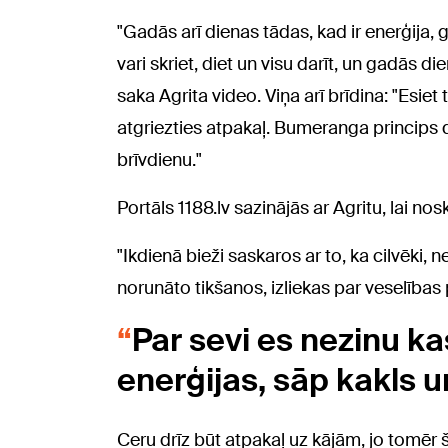
"Gadās arī dienas tādas, kad ir enerģija,
vari skriet, diet un visu darīt, un gadās di
saka Agrita video. Viņa arī brīdina: "Esiet t
atgriezties atpakaļ. Bumeranga princips 
brīvdienu."
Portāls 1188.lv sazinājās ar Agritu, lai no
"Ikdienā bieži saskaros ar to, ka cilvēki,
norunāto tikšanos, izliekas par veselība
Par sevi es nezinu ka
enerģijas, sāp kakls u
Ceru drīz būt atpakaļ uz kājām, jo tomēr 