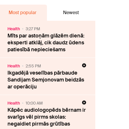
Most popular
Newest
Health
3:27 PM
Mīts par astoņām glāzēm dienā:
eksperti atklāj, cik daudz ūdens
patiesībā nepieciešams
Health
2:55 PM
Ikgadējā veselības pārbaude
Sandijam Semjonovam beidzās
ar operāciju
Health
10:00 AM
Kāpēc audiologopēds bērnam ir
svarīgs vēl pirms skolas:
negaidiet pirmās grūtības