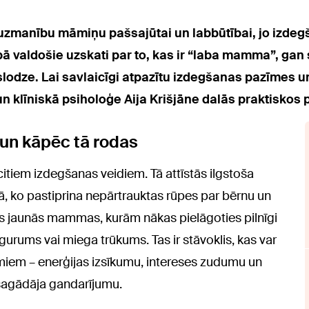
 uzmanību māmiņu pašsajūtai un labbūtībai, jo izde
bā valdošie uzskati par to, kas ir “laba mamma”, gan
lodze. Lai savlaicīgi atpazītu izdegšanas pazīmes un
un klīniskā psiholoģe Aija Krišjāne dalās praktiskos
 un kāpēc tā rodas
tiem izdegšanas veidiem. Tā attīstās ilgstoša
, ko pastiprina nepārtrauktas rūpes par bērnu un
ras jaunās mammas, kurām nākas pielāgoties pilnīgi
rums vai miega trūkums. Tas ir stāvoklis, kas var
omiem – enerģijas izsīkumu, intereses zudumu un
 sagādāja gandarījumu.