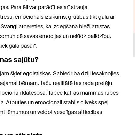
gas. Paralēli var parādīties arī strauja
tresu, emocionāls izsīkums, grūtības tikt galā ar
Svarīgi atcerēties, ka izdegšana bieži attīstās
komunicē savas emocijas un nelūdz palīdzību.
iek galā pašai”.
inas sajūtu?
šķiet egoistiskas. Sabiedrībā dziļi iesakņojies
ejamai bērnam. Taču realitātē tas rada pretēju
mocionāli klātesoša. Tāpēc katras mammas rūpes
a. Atpūties un emocionāli stabils cilvēks spēj
mt lēmumus un veidot veselīgas attiecības