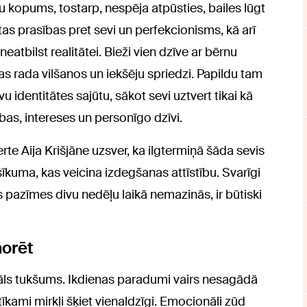
u kopums, tostarp, nespēja atpūsties, bailes lūgt
tas prasības pret sevi un perfekcionisms, kā arī
eatbilst realitātei. Bieži vien dzīve ar bērnu
as rada vilšanos un iekšēju spriedzi. Papildu tam
entitātes sajūtu, sākot sevi uztvert tikai kā
as, intereses un personīgo dzīvi.
te Aija Krišjāne uzsver, ka ilgtermiņā šāda sevis
īkuma, kas veicina izdegšanas attīstību. Svarīgi
 pazīmes divu nedēļu laikā nemazinās, ir būtiski
norēt
āls tukšums. Ikdienas paradumi vairs nesagādā
īkami mirkļi šķiet vienaldzīgi. Emocionāli zūd