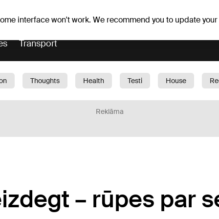
Weather forecast
Horoscopes
 some interface won't work. We recommend you to update your
es
Transport
ion
Thoughts
Health
Testi
House
Re
dren
Car
1188 play
Sport
Business
G
Reklāma
zdegt – rūpes par s