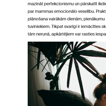
mazināt perfekcionismu un pārskatīt ikdie
par mammas emocionālo veselību. Praktisk
plānošana vairākām dienām, pienākumu s
tuviniekiem. Tikpat svarīgi ir iemācīties
tām nerunā, apkārtējiem var rasties iesp