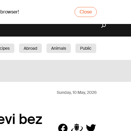
 browser!
Close
cipes
Abroad
Animals
Public
arden
Sunday, 10 May, 2026
evi bez