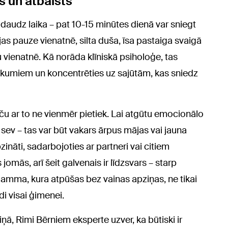
rs un atbalsts
daudz laika – pat 10-15 minūtes dienā var sniegt
jas pauze vienatnē, silta duša, īsa pastaiga svaigā
ku vienatnē. Kā norāda klīniskā psiholoģe, tas
nākumiem un koncentrēties uz sajūtām, kas sniedz
aču ar to ne vienmēr pietiek. Lai atgūtu emocionālo
t sev – tas var būt vakars ārpus mājas vai jauna
zināti, sadarbojoties ar partneri vai citiem
jomās, arī šeit galvenais ir līdzsvars – starp
amma, kura atpūšas bez vainas apziņas, ne tikai
di visai ģimenei.
ņā, Rimi Bērniem eksperte uzver, ka būtiski ir