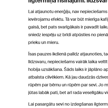
Ilgtermiņa risinājumi: līdzsva
Lai atjaunotu enerģiju, nav nepieciešams 
ievērojamu efektu. Tā var būt mierīga kafi
gaisā, bet pats svarīgākais ir pavadīt lai
sniedz iespēju uz brīdi atpūsties no pie
prieku un mieru.
Īsas pauzes ikdienā palīdz atjaunoties, t
līdzsvaru, nepieciešams vairāk laika veltī
hobija uzsākšana. Šāds laiks ir jāplāno ap
atbalsta cilvēkiem. Kā jau daudzās dzīves 
rūpēm par bērnu un rūpēm par sevi. Jo m
jūtas labāk pati, bet arī rada veselīgāku vi
Lai pasargātu sevi no izdegšanas ilgtermi