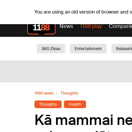
Fr, 07.08.2026.
+18
°C
Alfrēds, Fredis, Madars
You are using an old version of browser and
News
1188 play
Compani
360 Ziņas
Entertainment
Relaxat
Current
Traffic
Beauty
Chil
1188 news
Thoughts
Thoughts
Health
Kā mammai nei