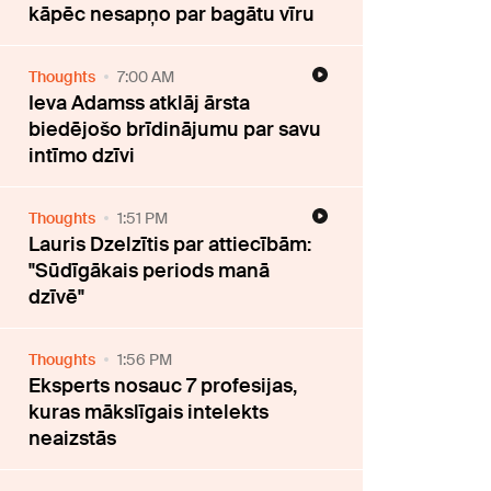
kāpēc nesapņo par bagātu vīru
Thoughts
7:00 AM
Ieva Adamss atklāj ārsta
biedējošo brīdinājumu par savu
intīmo dzīvi
Thoughts
1:51 PM
Lauris Dzelzītis par attiecībām:
"Sūdīgākais periods manā
dzīvē"
Thoughts
1:56 PM
Eksperts nosauc 7 profesijas,
kuras mākslīgais intelekts
neaizstās