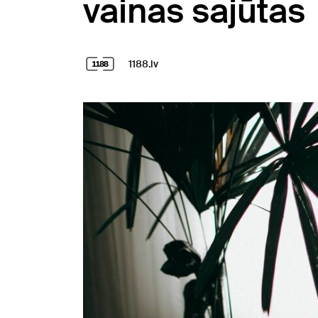
vainas sajūtas
1188.lv