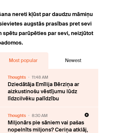
gšana nereti kļūst par daudzu māmiņu
 sievietes augstās prasības pret sevi
 spētu parūpēties par sevi, neizjūtot
 padomos.
Most popular
Newest
Thoughts
11:48 AM
Dziedātāja Emīlija Bērziņa ar
aizkustinošu vēstījumu lūdz
līdzcilvēku palīdzību
Thoughts
8:30 AM
Miljonārs pie sāniem vai pašas
nopelnīts miljons? Ceriņa atklāj,