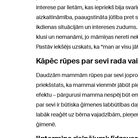
interese par lietām, kas iepriekš bija svarī
aizkaitināmība, paaugstināta jūtība pret s
ikdienas situācijām un intereses zudums. 
klusi un nemanāmi, jo māmiņas nereti ne
Pastāv iekšējs uzskats, ka “man ar visu jāt
Kāpēc rūpes par sevi rada va
Daudzām mammām rūpes par sevi joprojām 
priekšstats, ka mammai vienmēr jābūt pie
efektu – pārgurusi mamma nespēj būt e
par sevi ir būtiska ģimenes labbūtības daļ
labāk reaģēt uz bērna vajadzībām, pieņe
ģimenē.