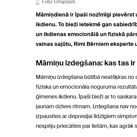
Foto: Unsplash
Māmiņdienā ir īpaši nozīmīgi pievērst
ikdienu. To bieži ietekmē gan sabiedrī
un ikdienas emocionālā un fiziskā pārs
vainas sajūtu, Rimi Bērniem eksperte 
Māmiņu izdegšana: kas tas ir
Māmiņu izdegšana būtībā neatšķiras no ci
fiziska un emocionāla noguruma rezultātā
ģimenes ikdienu. Īpaši bieži ar to saska
jaunam dzīves ritmam. Izdegšana nav nogu
izpausties ar depresijai līdzīgiem simpt
nespēju priecāties par lietām, kas agrāk