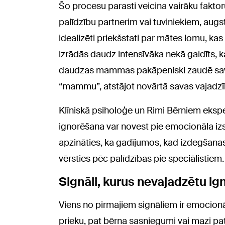
Šo procesu parasti veicina vairāku faktor
palīdzību partnerim vai tuviniekiem, augs
idealizēti priekšstati par mātes lomu, kas n
izrādās daudz intensīvāka nekā gaidīts, k
daudzas mammas pakāpeniski zaudē savu id
“mammu”, atstājot novārtā savas vajadzīb
Klīniskā psiholoģe un Rimi Bērniem eksper
ignorēšana var novest pie emocionāla izs
apzināties, ka gadījumos, kad izdegšanas
vērsties pēc palīdzības pie speciālistiem.
Signāli, kurus nevajadzētu ig
Viens no pirmajiem signāliem ir emocion
prieku, pat bērna sasniegumi vai mazi pat