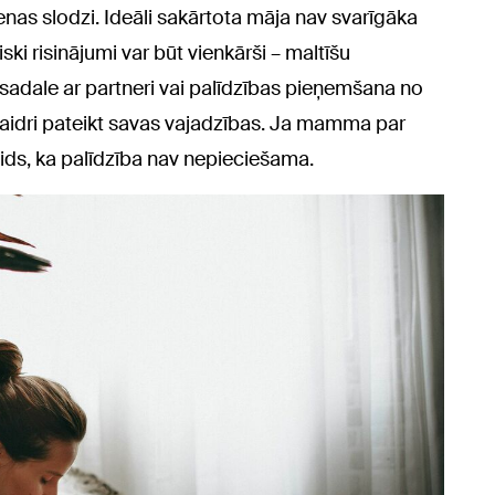
nas slodzi. Ideāli sakārtota māja nav svarīgāka
i risinājumi var būt vienkārši – maltīšu
adale ar partneri vai palīdzības pieņemšana no
 skaidri pateikt savas vajadzības. Ja mamma par
aids, ka palīdzība nav nepieciešama.