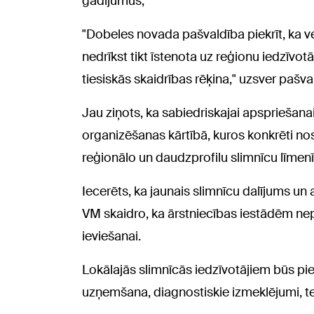
gadījumus,
"Dobeles novada pašvaldība piekrīt, ka v
nedrīkst tikt īstenota uz reģionu iedzīvot
tiesiskās skaidrības rēķina," uzsver pašva
Jau ziņots, ka sabiedriskajai apspriešan
organizēšanas kārtībā, kuros konkrēti nos
reģionālo un daudzprofilu slimnīcu līmenī
Iecerēts, ka jaunais slimnīcu dalījums un 
VM skaidro, ka ārstniecības iestādēm ne
ieviešanai.
Lokālajās slimnīcās iedzīvotājiem būs pi
uzņemšana, diagnostiskie izmeklējumi, te