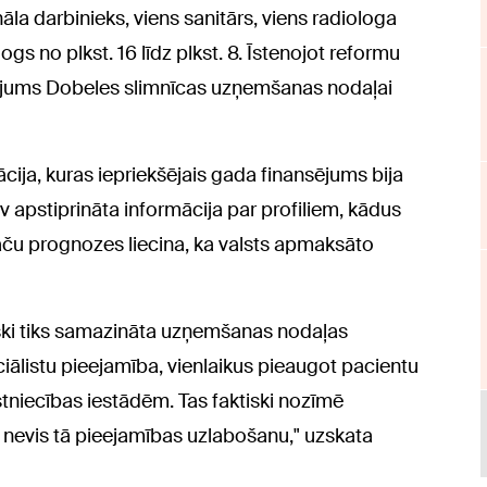
āla darbinieks, viens sanitārs, viens radiologa
logs no plkst. 16 līdz plkst. 8. Īstenojot reformu
nsējums Dobeles slimnīcas uzņemšanas nodaļai
ija, kuras iepriekšējais gada finansējums bija
 apstiprināta informācija par profiliem, kādus
aču prognozes liecina, ka valsts apmaksāto
tiski tiks samazināta uzņemšanas nodaļas
ciālistu pieejamība, vienlaikus pieaugot pacientu
tniecības iestādēm. Tas faktiski nozīmē
 nevis tā pieejamības uzlabošanu," uzskata