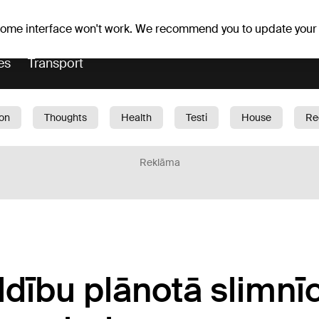
Weather forecast
Horoscopes
lavs
 some interface won't work. We recommend you to update your
es
Transport
ion
Thoughts
Health
Testi
House
Re
dren
Car
1188 play
Sport
Business
G
Reklāma
dību plānotā slimnī