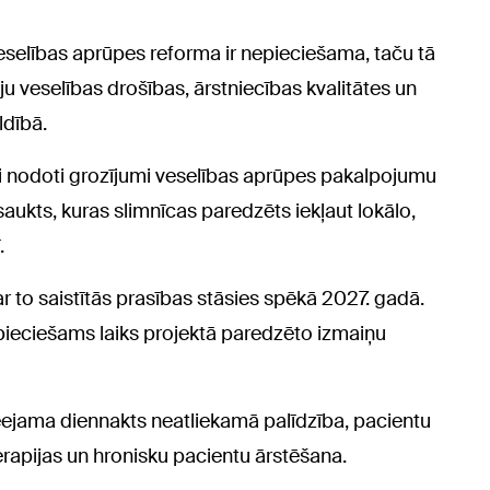
eselības aprūpes reforma ir nepieciešama, taču tā
āju veselības drošības, ārstniecības kvalitātes un
ldībā.
ai nodoti grozījumi veselības aprūpes pakalpojumu
aukts, kuras slimnīcas paredzēts iekļaut lokālo,
.
ar to saistītās prasības stāsies spēkā 2027. gadā.
pieciešams laiks projektā paredzēto izmaiņu
eejama diennakts neatliekamā palīdzība, pacientu
rapijas un hronisku pacientu ārstēšana.