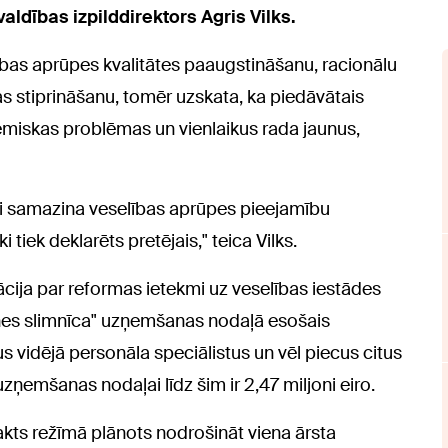
dības izpilddirektors Agris Vilks.
lības aprūpes kvalitātes paaugstināšanu, racionālu
 stiprināšanu, tomēr uzskata, ka piedāvātais
tēmiskas problēmas un vienlaikus rada jaunus,
iski samazina veselības aprūpes pieejamību
i tiek deklarēts pretējais," teica Vilks.
cija par reformas ietekmi uz veselības iestādes
tnes slimnīca" uzņemšanas nodaļā esošais
 vidējā personāla speciālistus un vēl piecus citus
ņemšanas nodaļai līdz šim ir 2,47 miljoni eiro.
ts režīmā plānots nodrošināt viena ārsta