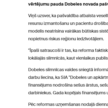
vērtējumu pauda Dobeles novada pašval
Viņš uzsver, ka pašvaldība atbalsta vese
resursu izmantošanu un pacientu drošības
modelis neatrisina vairākas būtiskas sis
nopietnus riskus reģionu iedzīvotājiem.
"Īpaši satraucoši ir tas, ka reforma fakt
lokālajās slimnīcās, kaut vienlaikus publisk
Dobeles slimnīcas valdes sniegtā informā
darbu liecina, ka SIA "Dobeles un apkār
finansējums nodrošina sešus ārstus, sešus
darbiniekus. Gada kopējais finansējums uz
Pēc reformas uzņemšanas nodaļā diennak