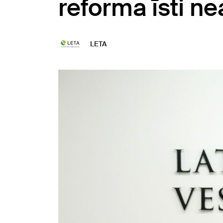
reforma īsti n
LETA