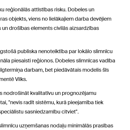
ku reģionālās attīstības risku. Dobeles un
tūras objekts, viens no lielākajiem darba devējiem
un drošības elements civilās aizsardzības
 ilgstošā publiska nenoteiktība par lokālo slimnīcu
onāla piesaisti reģionos. Dobeles slimnīcas vadība
s ilgtermiņa darbam, bet piedāvātais modelis šīs
mentē Vilks.
ums nodrošināt kvalitatīvu un prognozējamu
ai, "nevis radīt sistēmu, kurā pieejamība tiek
speciālistu sasniedzamību citviet".
o slimnīcu uzņemšanas nodaļu minimālās prasības