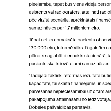
pieejamību, tāpat būs viens vidējā person
asistents vai radiogrāfers, attālināti radio
pēc virzītā scenārija, aprēķinātais fina
samazināsies par 1,7 miljoniem eiro.
Tāpat netiks apmaksāta pacientu observāc
130 000 eiro, informē Vilks. Pagaidām nav
plānots saglabāt diennakts stacionārā, t
pacientu skaits ievērojami samazināsies.
"Tādējādi faktiski reformas rezultātā bū
kapacitāte, tai skaitā finansējums un spe
pārvešanas nepieciešamībai uz citām ārs
pakalpojuma attālināšanu no iedzīvotāja,
Dobeles pašvaldības pārstāvis.