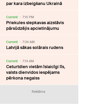
par kara izbeigšanu Ukrainā
Current
7:15 PM
Priekules slepkavas aizstāvis
pārsūdzējis apcietinājumu
Current
7:34 AM
Latvijā sākas solārais rudens
Current
7:14 AM
Ceturtdien vietām īslaicīgi līs,
valsts dienvidos iespējams
pērkona negaiss
Reklāma