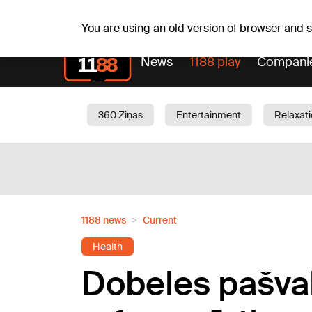
Sa, 08.08.2026.
+15
°C
Mudīte, Vladislava, Vladis
You are using an old version of browser and
News
1188 play
Compani
360 Ziņas
Entertainment
Relaxat
Current
Traffic
Beauty
Chil
1188 news
Current
Health
Dobeles pašval