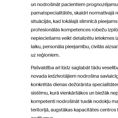
un nodrošināt pacientiem prognozējamu 
pamatspecialitātēs, skaidri normatīvajā 
situācijās, kad lokālajā slimnīcā pieejams 
profesionālās kompetences robežu izplū
nepieciešams veikt detalizētu ietekmes i
laiku, personāla pieejamību, civilās aiz
uz reģioniem.
Pašvaldība arī lūdz saglabāt tādu veselī
novada iedzīvotājiem nodrošina savlaicīg
konkrētās dienas dežūrārsta specialitātes
sistēmu, kurā vienkāršākos un biežāk ne
kompetenti nodrošināt tuvāk nodokļu maksā
teritorijā, augstākas kapacitātes centros