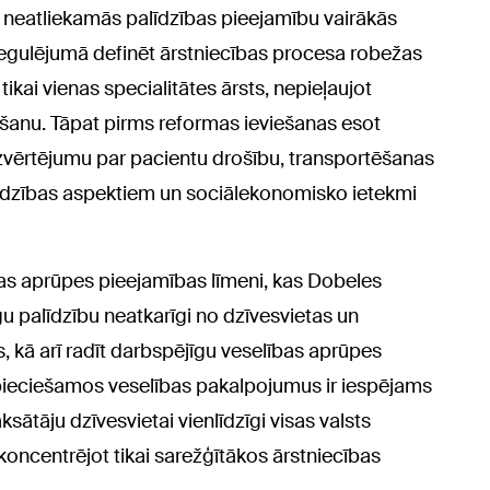
neatliekamās palīdzības pieejamību vairākās
regulējumā definēt ārstniecības procesa robežas
tikai vienas specialitātes ārsts, nepieļaujot
šanu. Tāpat pirms reformas ieviešanas esot
zvērtējumu par pacientu drošību, transportēšanas
sardzības aspektiem un sociālekonomisko ietekmi
bas aprūpes pieejamības līmeni, kas Dobeles
u palīdzību neatkarīgi no dzīvesvietas un
, kā arī radīt darbspējīgu veselības aprūpes
pieciešamos veselības pakalpojumus ir iespējams
tāju dzīvesvietai vienlīdzīgi visas valsts
 koncentrējot tikai sarežģītākos ārstniecības