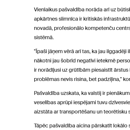
Vienlaikus pašvaldība norāda arī uz būtis
apkārtnes slimnīca ir kritiskās infrastruk
novadā, profesionālo kompetenču centrs 
sistēmā.
"Īpaši jāņem vērā arī tas, ka jau ilggadēji
nākotni jau šobrīd negatīvi ietekmē pers
ir norādījusi uz grūtībām piesaistīt ārstu
problēmas nevis risina, bet padziļina," ko
Pašvaldība uzskata, ka valstij ir pienāk
veselības aprūpi iespējami tuvu dzīvesviet
aizstāta ar transportēšanu un teorētisku 
Tāpēc pašvaldība aicina pārskatīt lokāl