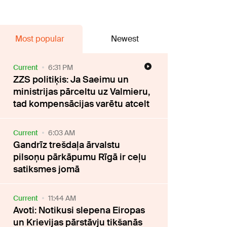
Most popular
Newest
Current
6:31 PM
ZZS politiķis: Ja Saeimu un
ministrijas pārceltu uz Valmieru,
tad kompensācijas varētu atcelt
Current
6:03 AM
Gandrīz trešdaļa ārvalstu
pilsoņu pārkāpumu Rīgā ir ceļu
satiksmes jomā
Current
11:44 AM
Avoti: Notikusi slepena Eiropas
un Krievijas pārstāvju tikšanās