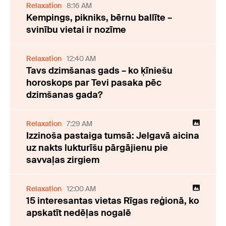
Relaxation
8:16 AM
Kempings, pikniks, bērnu ballīte –
svinību vietai ir nozīme
Relaxation
12:40 AM
Tavs dzimšanas gads – ko ķīniešu
horoskops par Tevi pasaka pēc
dzimšanas gada?
Relaxation
7:29 AM
Izzinoša pastaiga tumsā: Jelgavā aicina
uz nakts lukturīšu pārgājienu pie
savvaļas zirgiem
Relaxation
12:00 AM
15 interesantas vietas Rīgas reģionā, ko
apskatīt nedēļas nogalē