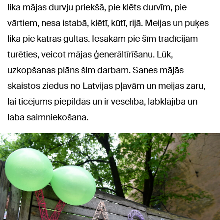
lika mājas durvju priekšā, pie klēts durvīm, pie
vārtiem, nesa istabā, klētī, kūtī, rijā. Meijas un puķes
lika pie katras gultas. Iesakām pie šīm tradīcijām
turēties, veicot mājas ģenerāltīrīšanu. Lūk,
uzkopšanas plāns šim darbam. Sanes mājās
skaistos ziedus no Latvijas pļavām un meijas zaru,
lai ticējums piepildās un ir veselība, labklājība un
laba saimniekošana.