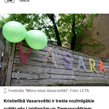
1188.lv
Festivāls "Miera ielas Vasarsvētki". Foto: LETA
Kristietībā Vasarsvētki ir trešie nozīmīgākie
svētki pēc Lieldienām un Ziemassvētkiem.