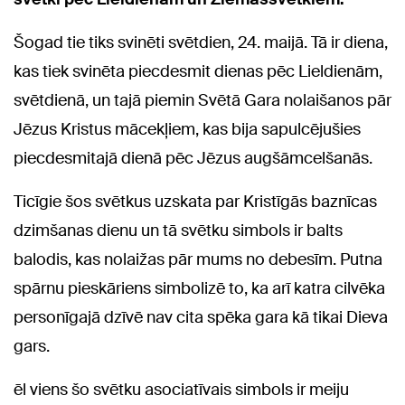
Šogad tie tiks svinēti svētdien, 24. maijā. Tā ir diena,
kas tiek svinēta piecdesmit dienas pēc Lieldienām,
svētdienā, un tajā piemin Svētā Gara nolaišanos pār
Jēzus Kristus mācekļiem, kas bija sapulcējušies
piecdesmitajā dienā pēc Jēzus augšāmcelšanās.
Ticīgie šos svētkus uzskata par Kristīgās baznīcas
dzimšanas dienu un tā svētku simbols ir balts
balodis, kas nolaižas pār mums no debesīm. Putna
spārnu pieskāriens simbolizē to, ka arī katra cilvēka
personīgajā dzīvē nav cita spēka gara kā tikai Dieva
gars.
ēl viens šo svētku asociatīvais simbols ir meiju