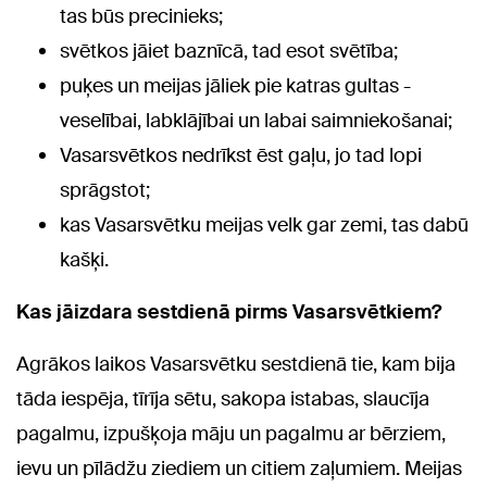
tas būs precinieks;
svētkos jāiet baznīcā, tad esot svētība;
puķes un meijas jāliek pie katras gultas -
veselībai, labklājībai un labai saimniekošanai;
Vasarsvētkos nedrīkst ēst gaļu, jo tad lopi
sprāgstot;
kas Vasarsvētku meijas velk gar zemi, tas dabū
kašķi.
Kas jāizdara sestdienā pirms Vasarsvētkiem?
Agrākos laikos Vasarsvētku sestdienā tie, kam bija
tāda iespēja, tīrīja sētu, sakopa istabas, slaucīja
pagalmu, izpušķoja māju un pagalmu ar bērziem,
ievu un pīlādžu ziediem un citiem zaļumiem. Meijas