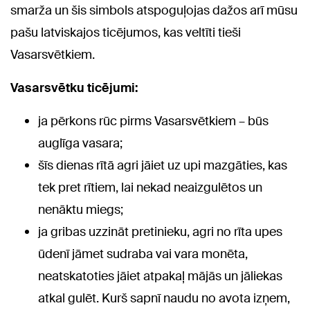
smarža un šis simbols atspoguļojas dažos arī mūsu
pašu latviskajos ticējumos, kas veltīti tieši
Vasarsvētkiem.
Vasarsvētku ticējumi:
ja pērkons rūc pirms Vasarsvētkiem – būs
auglīga vasara;
šīs dienas rītā agri jāiet uz upi mazgāties, kas
tek pret rītiem, lai nekad neaizgulētos un
nenāktu miegs;
ja gribas uzzināt pretinieku, agri no rīta upes
ūdenī jāmet sudraba vai vara monēta,
neatskatoties jāiet atpakaļ mājās un jāliekas
atkal gulēt. Kurš sapnī naudu no avota izņem,