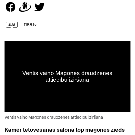
1188.lv
Ventis vaino Magones draudzenes attiecību iziršanā
Kamēr tetovēšanas salonā top magones zieds