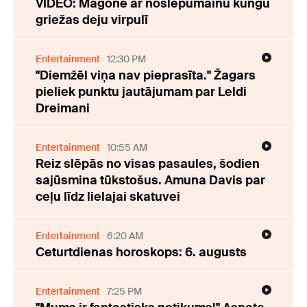
VIDEO: Magone ar noslēpumainu kungu
griežas deju virpulī
Entertainment
12:30 PM
"Diemžēl viņa nav pieprasīta." Žagars
pieliek punktu jautājumam par Leldi
Dreimani
Entertainment
10:55 AM
Reiz slēpās no visas pasaules, šodien
sajūsmina tūkstošus. Amuna Davis par
ceļu līdz lielajai skatuvei
Entertainment
6:20 AM
Ceturtdienas horoskops: 6. augusts
Entertainment
7:25 PM