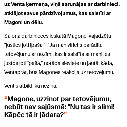
uz Venta ķermeņa, viņš sarunājas ar darbinieci,
atklājot savus pārdzīvojumus, kas saistīti ar
Magoni un dēlu.
Salona darbinieces ieskatā Magonei vajadzētu
"justies ļoti īpašai". "Ja man vīrietis parādītu
tetovējumu ar nozīmi, kas ir saistīta ar mani, es
justos ļoti īpaša," norāda sieviete un jautā, kāda,
Ventaprāt, būs Magones reakcija uz tetovējumu.
Ventis atbild, ka nezina.
Magone, uzzinot par tetovējumu,
nebūt nav sajūsmā: "Nu tas ir slimi!
Kāpēc tā ir jādara?