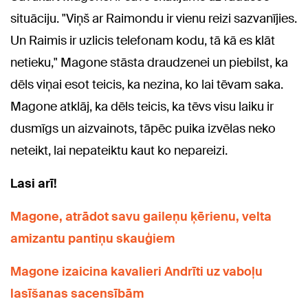
situāciju. "Viņš ar Raimondu ir vienu reizi sazvanījies.
Un Raimis ir uzlicis telefonam kodu, tā kā es klāt
netieku," Magone stāsta draudzenei un piebilst, ka
dēls viņai esot teicis, ka nezina, ko lai tēvam saka.
Magone atklāj, ka dēls teicis, ka tēvs visu laiku ir
dusmīgs un aizvainots, tāpēc puika izvēlas neko
neteikt, lai nepateiktu kaut ko nepareizi.
Lasi arī!
Magone, atrādot savu gaileņu ķērienu, velta
amizantu pantiņu skauģiem
Magone izaicina kavalieri Andrīti uz vaboļu
lasīšanas sacensībām