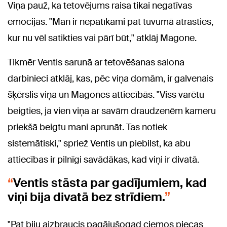
Viņa pauž, ka tetovējums raisa tikai negatīvas
emocijas. "Man ir nepatīkami pat tuvumā atrasties,
kur nu vēl satikties vai pārī būt," atklāj Magone.
Tikmēr Ventis sarunā ar tetovēšanas salona
darbinieci atklāj, kas, pēc viņa domām, ir galvenais
šķērslis viņa un Magones attiecībās. "Viss varētu
beigties, ja vien viņa ar savām draudzenēm kameru
priekšā beigtu mani aprunāt. Tas notiek
sistemātiski," spriež Ventis un piebilst, ka abu
attiecības ir pilnīgi savādākas, kad viņi ir divatā.
Ventis stāsta par gadījumiem, kad
viņi bija divatā bez strīdiem.
"Pat biju aizbraucis pagājušogad ciemos piecas