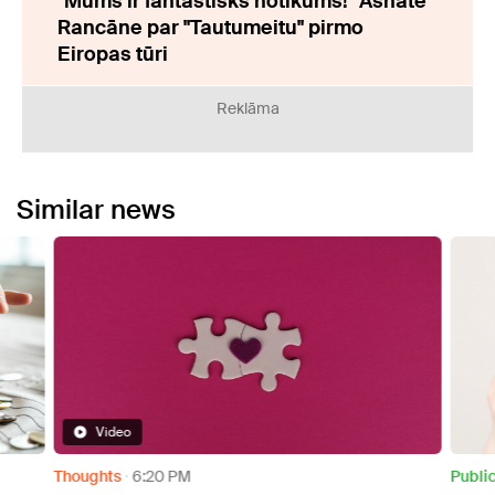
"Mums ir fantastisks notikums!" Asnate
Rancāne par "Tautumeitu" pirmo
Eiropas tūri
Reklāma
Similar news
Video
Thoughts
6:20 PM
Publi