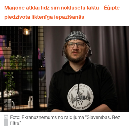
Magone atklāj līdz šim noklusētu faktu – Ēģiptē
piedzīvota liktenīga iepazīšanās
Foto: Ekrānuzņēmums no raidījuma "Slavenības. Bez
filtra"