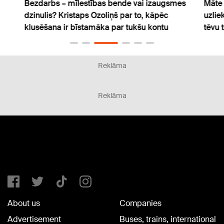
Bezdarbs – mīlestības bende vai izaugsmes
Māte 
dzinulis? Kristaps Ozoliņš par to, kāpēc
uzlie
klusēšana ir bīstamāka par tukšu kontu
tēvu 
Reklāma
Reklāma
About us
Companies
Advertisement
Buses, trains, international