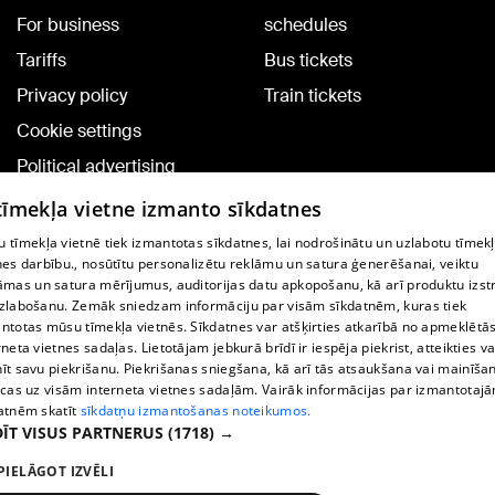
For business
schedules
Tariffs
Bus tickets
Privacy policy
Train tickets
Cookie settings
Political advertising
Cookie policy
 tīmekļa vietne izmanto sīkdatnes
Commenting terms
 tīmekļa vietnē tiek izmantotas sīkdatnes, lai nodrošinātu un uzlabotu tīmek
nes darbību., nosūtītu personalizētu reklāmu un satura ģenerēšanai, veiktu
āmas un satura mērījumus, auditorijas datu apkopošanu, kā arī produktu izst
TV program
zlabošanu. Zemāk sniedzam informāciju par visām sīkdatnēm, kuras tiek
Contract rules
ntotas mūsu tīmekļa vietnēs. Sīkdatnes var atšķirties atkarībā no apmeklētā
rneta vietnes sadaļas. Lietotājam jebkurā brīdī ir iespēja piekrist, atteikties va
360 Ziņu kontakti
īt savu piekrišanu. Piekrišanas sniegšana, kā arī tās atsaukšana vai mainīša
ecas uz visām interneta vietnes sadaļām. Vairāk informācijas par izmantotaj
Helio Media
atnēm skatīt
sīkdatņu izmantošanas noteikumos.
ĪT VISUS PARTNERUS
(1718) →
Vortal assistance service: e-mail -
info@1188.lv
PIELĀGOT IZVĒLI
Copyright © 2004-2026 SIA HELIO MEDIA.