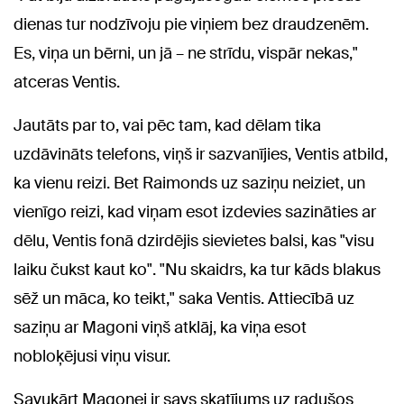
dienas tur nodzīvoju pie viņiem bez draudzenēm.
Es, viņa un bērni, un jā – ne strīdu, vispār nekas,"
atceras Ventis.
Jautāts par to, vai pēc tam, kad dēlam tika
uzdāvināts telefons, viņš ir sazvanījies, Ventis atbild,
ka vienu reizi. Bet Raimonds uz saziņu neiziet, un
vienīgo reizi, kad viņam esot izdevies sazināties ar
dēlu, Ventis fonā dzirdējis sievietes balsi, kas "visu
laiku čukst kaut ko". "Nu skaidrs, ka tur kāds blakus
sēž un māca, ko teikt," saka Ventis. Attiecībā uz
saziņu ar Magoni viņš atklāj, ka viņa esot
nobloķējusi viņu visur.
Savukārt Magonei ir savs skatījums uz radušos