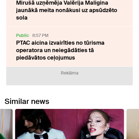
Mirušā uzņēmēja Valērija Maligina
jaunākā meita nonākusi uz apsūdzēto
sola
Public
8:57 PM
PTAC aicina izvairīties no tūrisma
operatora un neiegādāties tā
piedāvātos ceļojumus
Reklāma
Similar news