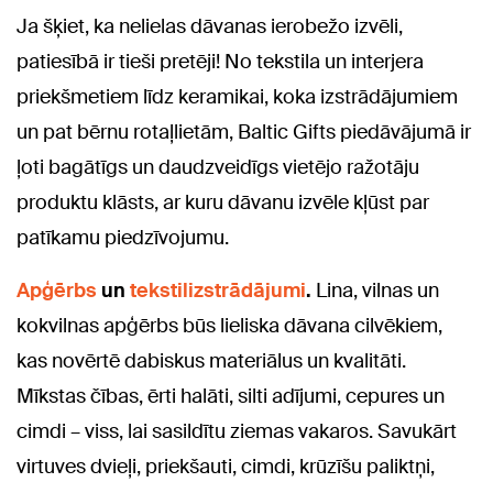
Ja šķiet, ka nelielas dāvanas ierobežo izvēli,
patiesībā ir tieši pretēji! No tekstila un interjera
priekšmetiem līdz keramikai, koka izstrādājumiem
un pat bērnu rotaļlietām, Baltic Gifts piedāvājumā ir
ļoti bagātīgs un daudzveidīgs vietējo ražotāju
produktu klāsts, ar kuru dāvanu izvēle kļūst par
patīkamu piedzīvojumu.
Apģērbs
un
tekstilizstrādājumi
.
Lina, vilnas un
kokvilnas apģērbs būs lieliska dāvana cilvēkiem,
kas novērtē dabiskus materiālus un kvalitāti.
Mīkstas čības, ērti halāti, silti adījumi, cepures un
cimdi – viss, lai sasildītu ziemas vakaros. Savukārt
virtuves dvieļi, priekšauti, cimdi, krūzīšu paliktņi,