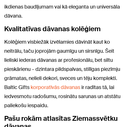
ikdienas baudījumam vai kā eleganta un universāla
dāvana.
Kvalitatīvas dāvanas kolēģiem
Kolēģiem visbiežāk izvēlamies dāvināt kaut ko
neitrālu, taču joprojām gaumīgu un sirsnīgu. Šeit
lieliski iederas dāvanas ar profesionālu, bet siltu
pieskārienu – dzintara pildspalvas, stilīgas piezīmju
grāmatas, nelieli dekori, sveces un tēju komplekti.
Baltic Gifts
korporatīvās dāvanas
ir radītas tā, lai
iedvesmotu radošumu, rosinātu sarunas un atstātu
paliekošu iespaidu.
Pašu rokām atlasītas Ziemassvētku
dāvanas