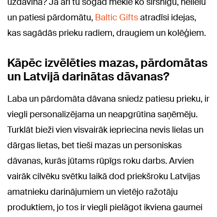
uzdāvina? Ja arī tu šogad meklē ko sirsnīgu, nelielu
un patiesi pārdomātu,
Baltic Gifts
atradīsi idejas,
kas sagādās prieku radiem, draugiem un kolēģiem.
Kāpēc izvēlēties mazas, pārdomātas
un Latvijā darinātas dāvanas?
Laba un pārdomāta dāvana sniedz patiesu prieku, ir
viegli personalizējama un neapgrūtina saņēmēju.
Turklāt bieži vien visvairāk iepriecina nevis lielas un
dārgas lietas, bet tieši mazas un personiskas
dāvanas, kurās jūtams rūpīgs roku darbs. Arvien
vairāk cilvēku svētku laikā dod priekšroku Latvijas
amatnieku darinājumiem un vietējo ražotāju
produktiem, jo tos ir viegli pielāgot ikviena gaumei