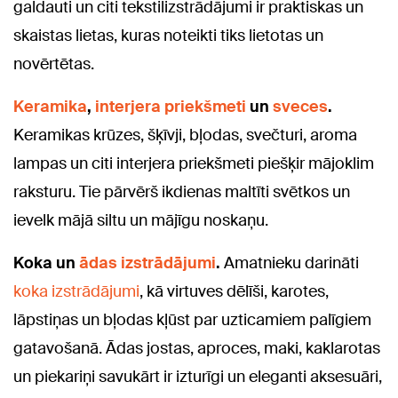
galdauti un citi tekstilizstrādājumi ir praktiskas un
skaistas lietas, kuras noteikti tiks lietotas un
novērtētas.
Keramika
,
interjera priekšmeti
un
sveces
.
Keramikas krūzes, šķīvji, bļodas, svečturi, aroma
lampas un citi interjera priekšmeti piešķir mājoklim
raksturu. Tie pārvērš ikdienas maltīti svētkos un
ievelk mājā siltu un mājīgu noskaņu.
Koka un
ādas izstrādājumi
.
Amatnieku darināti
k
oka izstrādājumi
, kā virtuves dēlīši, karotes,
lāpstiņas un bļodas kļūst par uzticamiem palīgiem
gatavošanā. Ādas jostas, aproces, maki, kaklarotas
un piekariņi savukārt ir izturīgi un eleganti aksesuāri,