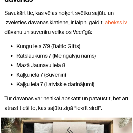
Savukārt tie, kas vēlas noķert svētku sajūtu un
izvēlēties dāvanas klātienē, ir laipni gaidīti
abekss.lv
dāvanu un suvenīru veikalos Vecrīgā:
Kungu iela 7/9 (Baltic Gifts)
Rātslaukums 7 (Melngalvju nams)
Mazā Jaunavu iela 8
Kaļķu iela 7 (Suvenīri)
Kaļķu iela 7 (Latviskie darinājumi)
Tur dāvanas var ne tikai apskatīt un pataustīt, bet arī
atrast tieši to, kas sajūtu ziņā “iekrīt sirdī”.