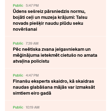
Public
5:47 PM
Ūdens sešreiz pārsniedzis normu,
bojāti ceļi un muzeja krājumi: Talsu
novads piešķir naudu plūdu seku
novēršanai
Public
7:39 AM
Pēc neētiska zvana jelgavniekam un
mēģinājuma ietekmēt cietušo no amata
atvaļina policistu
Public
4:47 PM
Finanšu eksperts skaidro, kā skaidras
naudas glabāšana mājās var izmaksāt
simtiem eiro gadā
Public
10:19 AM