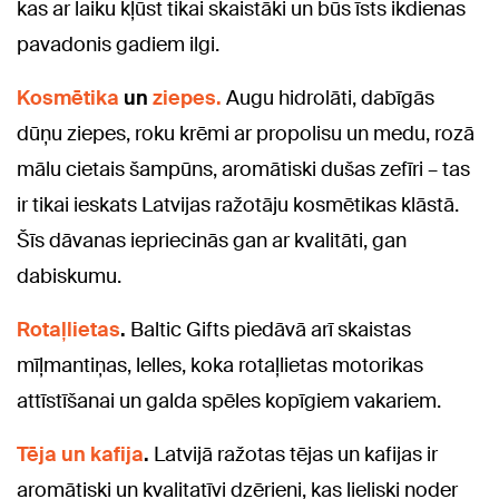
kas ar laiku kļūst tikai skaistāki un būs īsts ikdienas
pavadonis gadiem ilgi.
Kosmētika
un
ziepes.
Augu hidrolāti, dabīgās
dūņu ziepes, roku krēmi ar propolisu un medu, rozā
mālu cietais šampūns, aromātiski dušas zefīri – tas
ir tikai ieskats Latvijas ražotāju kosmētikas klāstā.
Šīs dāvanas iepriecinās gan ar kvalitāti, gan
dabiskumu.
Rotaļlietas
.
Baltic Gifts piedāvā arī skaistas
mīļmantiņas, lelles, koka rotaļlietas motorikas
attīstīšanai un galda spēles kopīgiem vakariem.
Tēja un kafija
.
Latvijā ražotas tējas un kafijas ir
aromātiski un kvalitatīvi dzērieni, kas lieliski noder