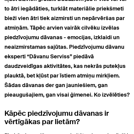
to ātri iegādāties, turklāt materiālie priekšmeti
bieži vien ātri tiek aizmirsti un nepārvēršas par
atmiņām. Tāpēc arvien vairāk cilvēku izvēlas
piedzīvojumu dāvanas - emocijas, izklaidi un
neaizmirstamas sajūtas. Piedzīvojumu dāvanu
eksperti “Dāvanu Serviss” piedāvā
daudzveidīgas aktivitātes, kas nekrās putekļus
plauktā, bet kļūst par īstiem atmiņu mirkļiem.
Šādas dāvanas der gan jauniešiem, gan
pieaugušajiem, gan visai ģimenei. Ko izvēlēties?
Kāpēc piedzīvojumu dāvanas ir
vērtīgākas par lietām?