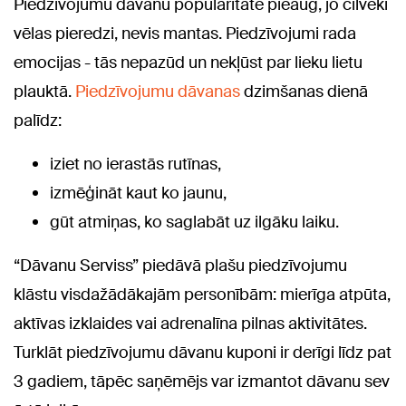
Piedzīvojumu dāvanu popularitāte pieaug, jo cilvēki
vēlas pieredzi, nevis mantas. Piedzīvojumi rada
emocijas - tās nepazūd un nekļūst par lieku lietu
plauktā.
Piedzīvojumu dāvanas
dzimšanas dienā
palīdz:
iziet no ierastās rutīnas,
izmēģināt kaut ko jaunu,
gūt atmiņas, ko saglabāt uz ilgāku laiku.
“Dāvanu Serviss” piedāvā plašu piedzīvojumu
klāstu visdažādākajām personībām: mierīga atpūta,
aktīvas izklaides vai adrenalīna pilnas aktivitātes.
Turklāt piedzīvojumu dāvanu kuponi ir derīgi līdz pat
3 gadiem, tāpēc saņēmējs var izmantot dāvanu sev