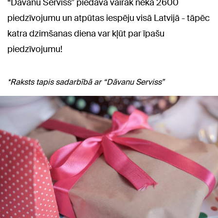
“Dāvanu Serviss” piedāvā vairāk nekā 2600
piedzīvojumu un atpūtas iespēju visā Latvijā - tāpēc
katra dzimšanas diena var kļūt par īpašu
piedzīvojumu!
*Raksts tapis sadarbībā ar “Dāvanu Serviss”