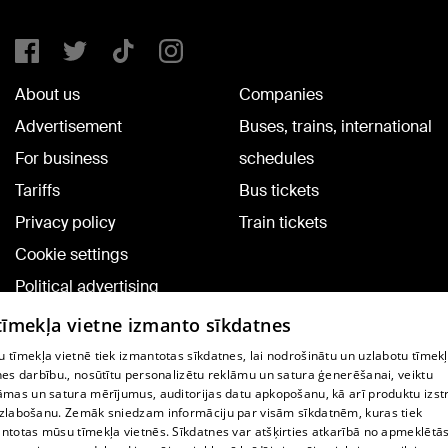
About us
Companies
Advertisement
Buses, trains, international
For business
schedules
Tariffs
Bus tickets
Privacy policy
Train tickets
Cookie settings
Political advertising
Cookie policy
 tīmekļa vietne izmanto sīkdatnes
Commenting terms
 tīmekļa vietnē tiek izmantotas sīkdatnes, lai nodrošinātu un uzlabotu tīmek
nes darbību., nosūtītu personalizētu reklāmu un satura ģenerēšanai, veiktu
āmas un satura mērījumus, auditorijas datu apkopošanu, kā arī produktu izst
TV program
zlabošanu. Zemāk sniedzam informāciju par visām sīkdatnēm, kuras tiek
Contract rules
ntotas mūsu tīmekļa vietnēs. Sīkdatnes var atšķirties atkarībā no apmeklētā