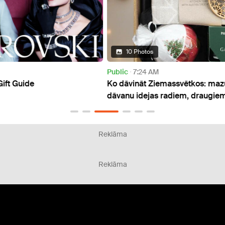
10 Photos
Public
7:24 AM
Don't 
Ko dāvināt Ziemassvētkos: mazu un pārdomātu
Neļau
dāvanu idejas radiem, draugiem, kolēģiem
iepir
Reklāma
Reklāma