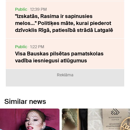
Public
12:39 PM
"Izskatās, Rasima ir sapinusies
melos..." Politiķes māte, kurai piederot
dzīvoklis Rīgā, patiesībā strādā Latgalē
Public
1:22 PM
Visa Bauskas pilsētas pamatskolas
vadība iesniegusi atlūgumus
Reklāma
Similar news