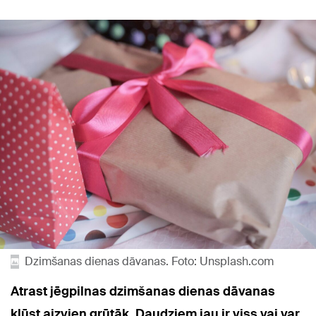
Dzimšanas dienas dāvanas. Foto: Unsplash.com
Atrast jēgpilnas dzimšanas dienas dāvanas
kļūst aizvien grūtāk. Daudziem jau ir viss vai var