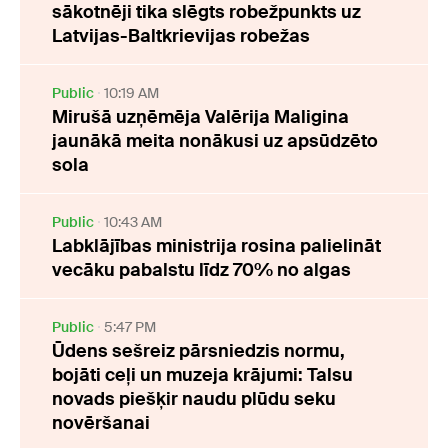
sākotnēji tika slēgts robežpunkts uz
Latvijas-Baltkrievijas robežas
Public
10:19 AM
Mirušā uzņēmēja Valērija Maligina
jaunākā meita nonākusi uz apsūdzēto
sola
Public
10:43 AM
Labklājības ministrija rosina palielināt
vecāku pabalstu līdz 70% no algas
Public
5:47 PM
Ūdens sešreiz pārsniedzis normu,
bojāti ceļi un muzeja krājumi: Talsu
novads piešķir naudu plūdu seku
novēršanai