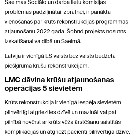
Saeimas Sociālo un darba lietu komisijas
problēmas padziļinātai izpratnei, ir panākta
vienošanās par krūts rekonstrukcijas programmas
atjaunošanu 2022.gadā. Šobrīd projekts nosūtīts
izskatīšanai valdībā un Saeimā.
Latvija ir vienīgā ES valsts bez valsts budžeta
piešķīruma krūšu rekonstrukcijām.
LMC dāvina krūšu atjaunošanas
operācijas 5 sievietēm
Krūts rekonstrukcija ir vienīgā iespēja sievietēm
pilnvērtīgi atgriezties dzīvē un mazināt vai pat
pilnībā novērst ar krūts vēža ārstēšanu saistītās
komplikācijas un atgriezt pacienti pilnvērtīgā dzīvē.