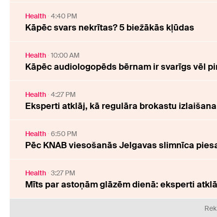
Health
4:40 PM
Kāpēc svars nekrītas? 5 biežākās kļūdas
Health
10:00 AM
Kāpēc audiologopēds bērnam ir svarīgs vēl pi
Health
4:27 PM
Eksperti atklāj, kā regulāra brokastu izlaišan
Health
6:50 PM
Pēc KNAB viesošanās Jelgavas slimnīca piesai
Health
3:27 PM
Mīts par astoņām glāzēm dienā: eksperti atkl
Rek