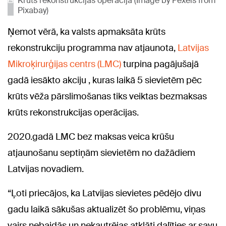
Krūts rekonstrukcijas operācija (Image by Pexels from
Pixabay)
Ņemot vērā, ka valsts apmaksāta krūts
rekonstrukciju programma nav atjaunota,
Latvijas
Mikroķirurģijas centrs (LMC)
turpina pagājušajā
gadā iesākto akciju , kuras laikā 5 sievietēm pēc
krūts vēža pārslimošanas tiks veiktas bezmaksas
krūts rekonstrukcijas operācijas.
2020.gadā LMC bez maksas veica krūšu
atjaunošanu septiņām sievietēm no dažādiem
Latvijas novadiem.
“Ļoti priecājos, ka Latvijas sievietes pēdējo divu
gadu laikā sākušas aktualizēt šo problēmu, viņas
vairs nebaidās un nekautrējas atklāti dalīties ar savu