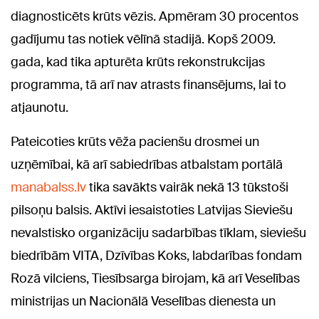
diagnosticēts krūts vēzis. Apmēram 30 procentos
gadījumu tas notiek vēlīnā stadijā. Kopš 2009.
gada, kad tika apturēta krūts rekonstrukcijas
programma, tā arī nav atrasts finansējums, lai to
atjaunotu.
Pateicoties krūts vēža pacienšu drosmei un
uzņēmībai, kā arī sabiedrības atbalstam portālā
manabalss.lv
tika savākts vairāk nekā 13 tūkstoši
pilsoņu balsis. Aktīvi iesaistoties Latvijas Sieviešu
nevalstisko organizāciju sadarbības tīklam, sieviešu
biedrībām VITA, Dzīvības Koks, labdarības fondam
Rozā vilciens, Tiesībsarga birojam, kā arī Veselības
ministrijas un Nacionālā Veselības dienesta un