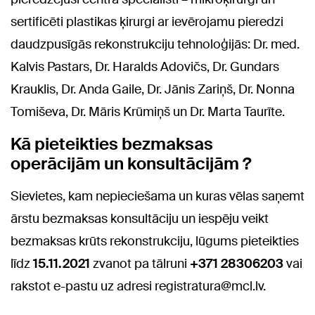
sertificēti plastikas ķirurgi ar ievērojamu pieredzi
daudzpusīgās rekonstrukciju tehnoloģijās: Dr. med.
Kalvis Pastars, Dr. Haralds Adovičs, Dr. Gundars
Krauklis, Dr. Anda Gaile, Dr. Jānis Zariņš, Dr. Nonna
Tomiševa, Dr. Māris Krūmiņš un Dr. Marta Taurīte.
Kā pieteikties bezmaksas
operācijām un konsultācijām ?
Sievietes, kam nepieciešama un kuras vēlas saņemt
ārstu bezmaksas konsultāciju un iespēju veikt
bezmaksas krūts rekonstrukciju, lūgums pieteikties
līdz
15.11.2021
zvanot pa tālruni
+371
28306203
vai
rakstot e-pastu uz adresi
registratura@mcl.lv
.