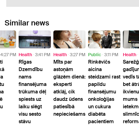
Similar news
4:27 PM
Health
3:41 PM
Health
3:27 PM
Public
3:11 PM
Health
ti
Rīgas
Mīts par
Rinkēvičs
Sarežģ
 kā
Dzemdību
astoņām
aicina
gadīju
ra
nams
glāzēm dienā:
steidzami rast
vedīs t
tu
finansējuma
eksperti
papildu
bet ātr
na
trūkuma dēļ
atklāj, cik
finansējumu
ikvienu
ē
spiests uz
daudz ūdens
onkoloģijas
mums
bu
laiku slēgt
patiesībā
un cukura
ietekmē
visu sesto
nepieciešams
diabēta
slimnī
stāvu
pacientiem
reform