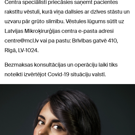
Centra speciālisti priecāsies saņemt pacientes
rakstītu vēstuli, kurā viņa dalīsies ar dzīves stāstu un
uzvaru pār grūto slimību. Vēstules lūgums sūtīt uz
Latvijas Mikroķirurģijas centra e-pasta adresi
centre@mcl.lv
vai pa pastu: Brīvības gatvē 410,
Rīgā, LV-1024.
Bezmaksas konsultācijas un operāciju laiki tiks
noteikti izvērtējot Covid-19 situāciju valstī.