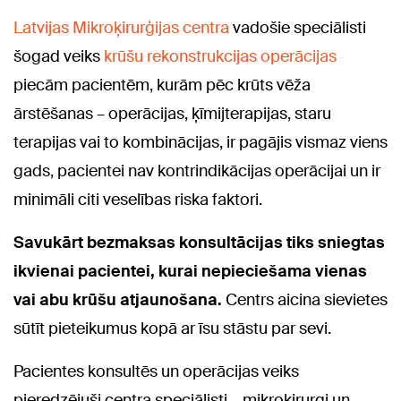
Latvijas Mikroķirurģijas centra
vadošie speciālisti
šogad veiks
krūšu rekonstrukcijas operācijas
piecām pacientēm, kurām pēc krūts vēža
ārstēšanas – operācijas, ķīmijterapijas, staru
terapijas vai to kombinācijas, ir pagājis vismaz viens
gads, pacientei nav kontrindikācijas operācijai un ir
minimāli citi veselības riska faktori.
Savukārt bezmaksas konsultācijas tiks sniegtas
ikvienai pacientei, kurai nepieciešama vienas
vai abu krūšu atjaunošana.
Centrs aicina sievietes
sūtīt pieteikumus kopā ar īsu stāstu par sevi.
Pacientes konsultēs un operācijas veiks
pieredzējuši centra speciālisti – mikroķirurgi un