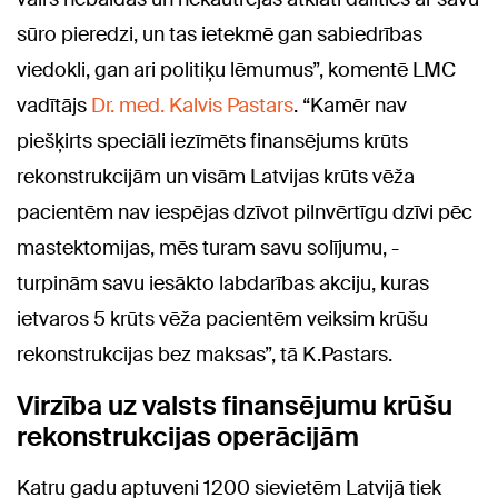
sūro pieredzi, un tas ietekmē gan sabiedrības
viedokli, gan ari politiķu lēmumus”, komentē LMC
vadītājs
Dr. med. Kalvis Pastars
. “Kamēr nav
piešķirts speciāli iezīmēts finansējums krūts
rekonstrukcijām un visām Latvijas krūts vēža
pacientēm nav iespējas dzīvot pilnvērtīgu dzīvi pēc
mastektomijas, mēs turam savu solījumu, -
turpinām savu iesākto labdarības akciju, kuras
ietvaros 5 krūts vēža pacientēm veiksim krūšu
rekonstrukcijas bez maksas”, tā K.Pastars.
Virzība uz valsts finansējumu krūšu
rekonstrukcijas operācijām
Katru gadu aptuveni 1200 sievietēm Latvijā tiek