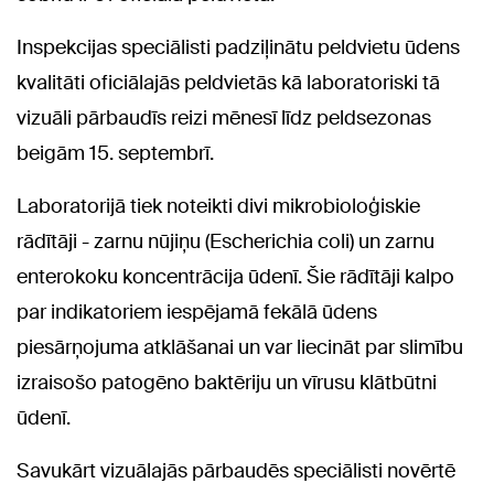
Inspekcijas speciālisti padziļinātu peldvietu ūdens
kvalitāti oficiālajās peldvietās kā laboratoriski tā
vizuāli pārbaudīs reizi mēnesī līdz peldsezonas
beigām 15. septembrī.
Laboratorijā tiek noteikti divi mikrobioloģiskie
rādītāji - zarnu nūjiņu (Escherichia coli) un zarnu
enterokoku koncentrācija ūdenī. Šie rādītāji kalpo
par indikatoriem iespējamā fekālā ūdens
piesārņojuma atklāšanai un var liecināt par slimību
izraisošo patogēno baktēriju un vīrusu klātbūtni
ūdenī.
Savukārt vizuālajās pārbaudēs speciālisti novērtē