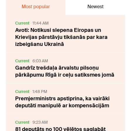
Most popular
Newest
Current
11:44 AM
Avoti: Notikusi slepena Eiropas un
Krievijas pārstāvju tikšanās par kara
izbeigšanu Ukrainā
Current
6:03 AM
Gandrīz trešdaļa ārvalstu pilsoņu
pārkāpumu Rīgā ir ceļu satiksmes jomā
Current
1:48 PM
Premjerministrs apstiprina, ka vairāki
deputāti manipulē ar kompensācijām
Current
9:23 AM
81 deputāts no 100 vēlētos saglabāt