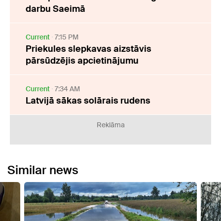
darbu Saeimā
Current
7:15 PM
Priekules slepkavas aizstāvis
pārsūdzējis apcietinājumu
Current
7:34 AM
Latvijā sākas solārais rudens
Reklāma
Similar news