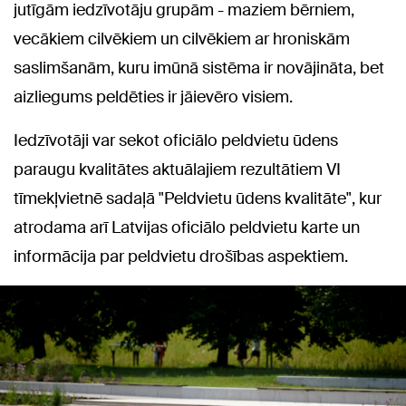
jutīgām iedzīvotāju grupām - maziem bērniem,
vecākiem cilvēkiem un cilvēkiem ar hroniskām
saslimšanām, kuru imūnā sistēma ir novājināta, bet
aizliegums peldēties ir jāievēro visiem.
Iedzīvotāji var sekot oficiālo peldvietu ūdens
paraugu kvalitātes aktuālajiem rezultātiem VI
tīmekļvietnē sadaļā "Peldvietu ūdens kvalitāte", kur
atrodama arī Latvijas oficiālo peldvietu karte un
informācija par peldvietu drošības aspektiem.