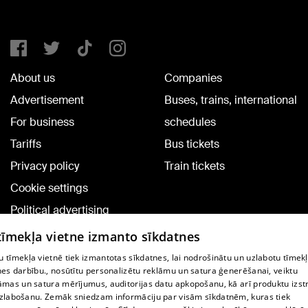
About us
Companies
Advertisement
Buses, trains, international
For business
schedules
Tariffs
Bus tickets
Privacy policy
Train tickets
Cookie settings
Political advertising
Cookie policy
 tīmekļa vietne izmanto sīkdatnes
Commenting terms
 tīmekļa vietnē tiek izmantotas sīkdatnes, lai nodrošinātu un uzlabotu tīmek
nes darbību., nosūtītu personalizētu reklāmu un satura ģenerēšanai, veiktu
āmas un satura mērījumus, auditorijas datu apkopošanu, kā arī produktu izst
TV program
zlabošanu. Zemāk sniedzam informāciju par visām sīkdatnēm, kuras tiek