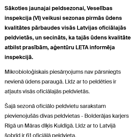
Sākoties jaunajai peldsezonai, Veselības
inspekcija (VI) veikusi sezonas pirmās ūdens
kvalitātes pārbaudes visās Latvijas oficiālajās
peldvietās, un secināts, ka tajās ūdens kvalitāte
atbilst prasībām, aģentūru LETA informēja
inspekcijā.
Mikrobioloģiskais piesārņojums nav pārsniegts
nevienā ūdens paraugā. Līdz ar to peldēties ir
atļauts visās oficiālajās peldvietās.
Šajā sezonā oficiālo peldvietu sarakstam
pievienojušās divas peldvietas - Bolderājas karjers
Rīgā un Māras dīķis Kuldīgā. Līdz ar to Latvijā
šobrīd ir 61 oficiālā peldvieta.