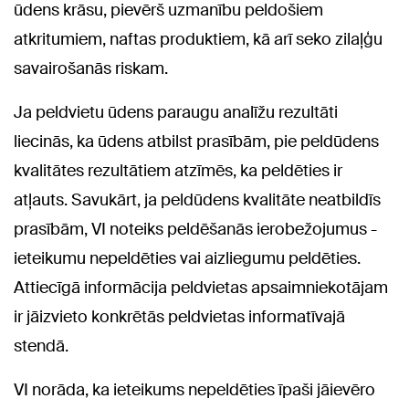
ūdens krāsu, pievērš uzmanību peldošiem
atkritumiem, naftas produktiem, kā arī seko zilaļģu
savairošanās riskam.
Ja peldvietu ūdens paraugu analīžu rezultāti
liecinās, ka ūdens atbilst prasībām, pie peldūdens
kvalitātes rezultātiem atzīmēs, ka peldēties ir
atļauts. Savukārt, ja peldūdens kvalitāte neatbildīs
prasībām, VI noteiks peldēšanās ierobežojumus -
ieteikumu nepeldēties vai aizliegumu peldēties.
Attiecīgā informācija peldvietas apsaimniekotājam
ir jāizvieto konkrētās peldvietas informatīvajā
stendā.
VI norāda, ka ieteikums nepeldēties īpaši jāievēro