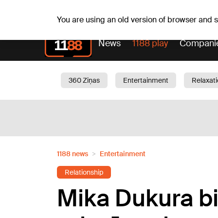
Weath
Th, 06.08.2026.
+25
°C
Aisma, Askolds
You are using an old version of browser and
News
1188 play
Compani
360 Ziņas
Entertainment
Relaxat
Current
Traffic
Beauty
Chil
1188 news
Entertainment
Relationship
Mika Dukura bij