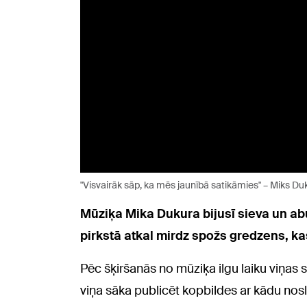
"Visvairāk sāp, ka mēs jaunībā satikāmies" – Miks D
Mūziķa Mika Dukura bijusī sieva un ab
pirkstā atkal mirdz spožs gredzens, kas
Pēc šķiršanās no mūziķa ilgu laiku viņas s
viņa sāka publicēt kopbildes ar kādu noslē