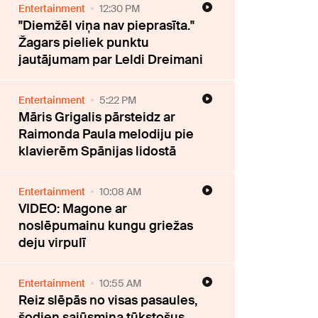
Entertainment
12:30 PM
"Diemžēl viņa nav pieprasīta."
Žagars pieliek punktu
jautājumam par Leldi Dreimani
Entertainment
5:22 PM
Māris Grigalis pārsteidz ar
Raimonda Paula melodiju pie
klavierēm Spānijas lidostā
Entertainment
10:08 AM
VIDEO: Magone ar
noslēpumainu kungu griežas
deju virpulī
Entertainment
10:55 AM
Reiz slēpās no visas pasaules,
šodien sajūsmina tūkstošus.