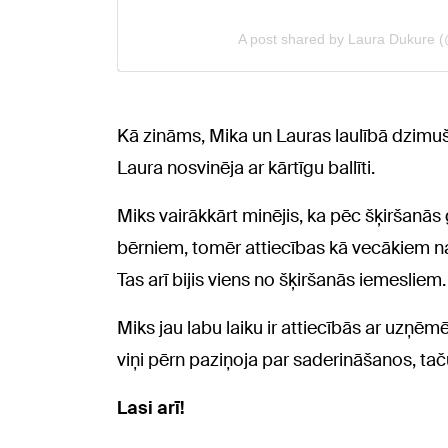
Kā zināms, Mika un Lauras laulībā dzimuši
Laura nosvinēja ar kārtīgu ballīti.
Miks vairākkārt minējis, ka pēc šķiršanās 
bērniem, tomēr attiecības kā vecākiem nav
Tas arī bijis viens no šķiršanās iemesliem.
Miks jau labu laiku ir attiecībās ar uzņēmē
viņi pērn paziņoja par saderināšanos, taču
Lasi arī!