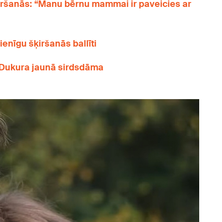
ršanās: “Manu bērnu mammai ir paveicies ar
ienīgu šķiršanās ballīti
a Dukura jaunā sirdsdāma