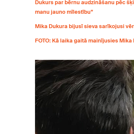
Dukurs par bērnu audzināšanu pēc šķi
manu jauno mīlestību”
Mika Dukura bijusī sieva sarīkojusi vēr
FOTO: Kā laika gaitā mainījusies Mik