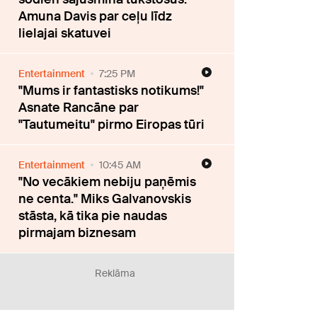
Amuna Davis par ceļu līdz
lielajai skatuvei
Entertainment
7:25 PM
"Mums ir fantastisks notikums!"
Asnate Rancāne par
"Tautumeitu" pirmo Eiropas tūri
Entertainment
10:45 AM
"No vecākiem nebiju paņēmis
ne centa." Miks Galvanovskis
stāsta, kā tika pie naudas
pirmajam biznesam
Reklāma