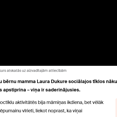
ukurs atskatās uz aizvadītajām attiecībām
u bērnu mamma Laura Dukure sociālajos tīklos nākusi 
 apstiprina – viņa ir saderinājusies.
octīklu aktivitātēs bija māmiņas ikdiena, bet vēlāk
pumainu vīrieti, liekot noprast, ka viņai