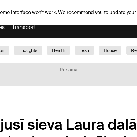
er forecast
Horoscopes
 some interface won't work. We recommend you to update your
es
Transport
ion
Thoughts
Health
Testi
House
Re
dren
Car
1188 play
Sport
Business
G
Reklāma
usī sieva Laura dalā