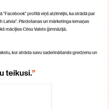
ā "Facebook" profilā viņš atzīmējis, ka strādā par
Latvia". Pārdošanas un mārketinga iemaņas
kš mācījies Cēsu Valsts ģimnāzijā.
erakstu, kur atrāda savu saderināšanās gredzenu un
u teikusi.