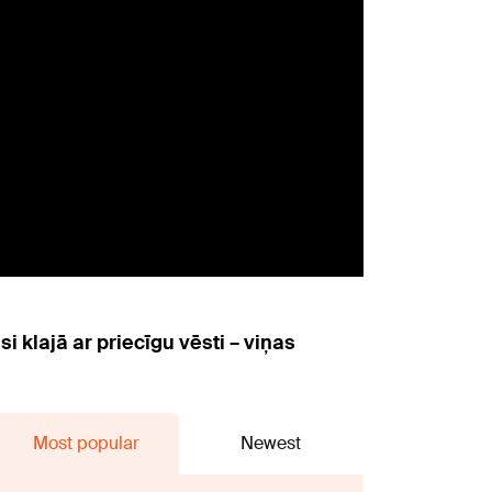
klajā ar priecīgu vēsti – viņas
Most popular
Newest