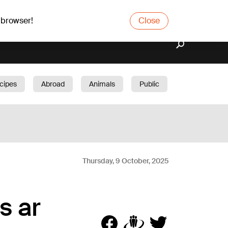
 browser!
Close
cipes
Abroad
Animals
Public
arden
Thursday, 9 October, 2025
s ar