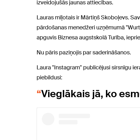
izveidojušās jaunas attiecības.
Lauras mīļotais ir Mārtiņš Skoboļevs. Sav
pārdošanas menedžeri uzņēmumā "Wurth 
apguvis Biznesa augstskolā Turība, ieprie
Nu pāris paziņojis par saderināšanos.
Laura "Instagram" publicējusi sirsnīgu i
piebildusi:
Vieglākais jā, ko esm