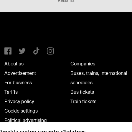
Reklāma
About us
Companies
Advertisement
Buses, trains, international
For business
schedules
Tariffs
Bus tickets
Privacy policy
Train tickets
Cookie settings
Political advertising
Cookie policy
 tīmekļa vietne izmanto sīkdatnes