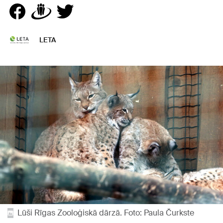
LETA
Lūši Rīgas Zooloģiskā dārzā. Foto: Paula Čurkste