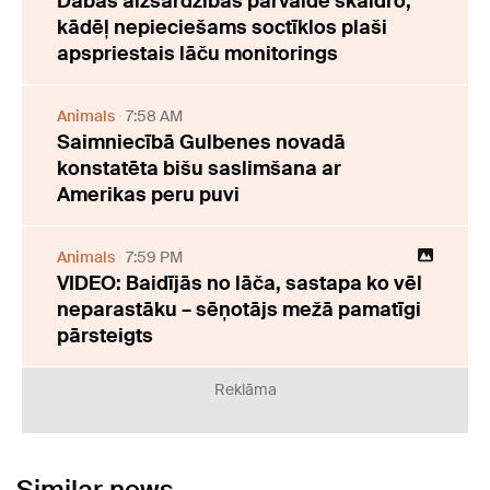
Dabas aizsardzības pārvalde skaidro,
kādēļ nepieciešams soctīklos plaši
apspriestais lāču monitorings
Animals
7:58 AM
Saimniecībā Gulbenes novadā
konstatēta bišu saslimšana ar
Amerikas peru puvi
Animals
7:59 PM
VIDEO: Baidījās no lāča, sastapa ko vēl
neparastāku – sēņotājs mežā pamatīgi
pārsteigts
Reklāma
Similar news