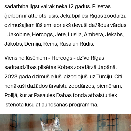
sadarbība ilgst vairāk nekā 12 gadus. Pilsētas
ģerbonī ir attēlots lūsis. Jēkabpilieši Rīgas zoodārzā
dzimušajiem lūšiem iepriekš devuši dažādus vārdus
- Jakobīne, Hercogs, Jete, Lūsija, Ambēra, Jēkabs,
Jākobs, Demija, Rems, Rasa un Rūdis.
Viens no lūsēniem - Hercogs - dzīvo Rīgas
sadraudzības pilsētas Kobes zoodārzā Japānā.
2023.gadā dzimušie lūši aizceļojuši uz Turciju. Citi
nonākuši dažādos ārvalstu zoodārzos, piemēram,
Polijā, kur ar Pasaules Dabas fonda atbalstu tiek
īstenota lūšu atjaunošanas programma.