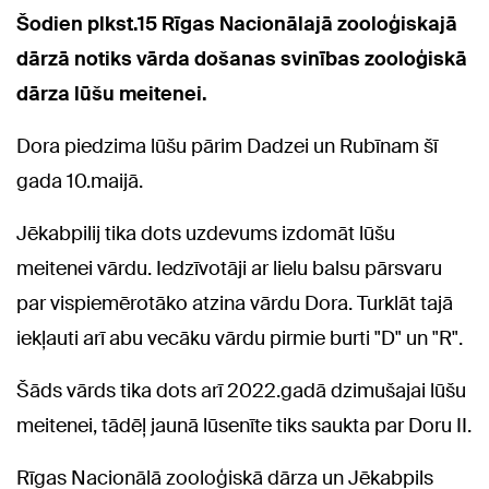
Šodien plkst.15 Rīgas Nacionālajā zooloģiskajā
dārzā notiks vārda došanas svinības zooloģiskā
dārza lūšu meitenei.
Dora piedzima lūšu pārim Dadzei un Rubīnam šī
gada 10.maijā.
Jēkabpilij tika dots uzdevums izdomāt lūšu
meitenei vārdu. Iedzīvotāji ar lielu balsu pārsvaru
par vispiemērotāko atzina vārdu Dora. Turklāt tajā
iekļauti arī abu vecāku vārdu pirmie burti "D" un "R".
Šāds vārds tika dots arī 2022.gadā dzimušajai lūšu
meitenei, tādēļ jaunā lūsenīte tiks saukta par Doru II.
Rīgas Nacionālā zooloģiskā dārza un Jēkabpils