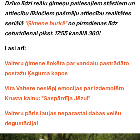
Dzīvo līdzi reālu ģimeņu patiesajiem stāstiem un
attiecību līkločiem pašmāju attiecību realitātes
seriālā
"Ģimene burkā"
no pirmdienas līdz
ceturtdienai plkst. 17:55 kanālā 360!
Lasi arī:
Valteru ģimene šokēta par vandaļu pastrādāto
postažu Ķeguma kapos
Vita Valtere neslēpj emocijas par izdemolēto
Krusta kalnu: "Saspārdīja Jēzu!"
Valteru pāris ļaujas neparastai dabas velšu
degustācijai