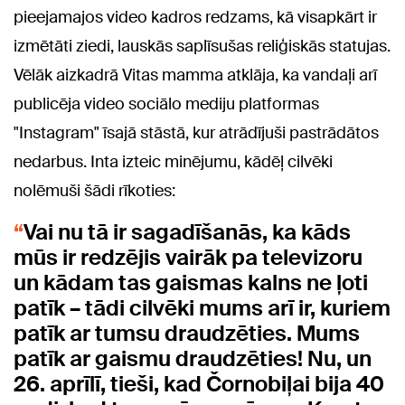
pieejamajos video kadros redzams, kā visapkārt ir
izmētāti ziedi, lauskās saplīsušas reliģiskās statujas.
Vēlāk aizkadrā Vitas mamma atklāja, ka vandaļi arī
publicēja video sociālo mediju platformas
"Instagram" īsajā stāstā, kur atrādījuši pastrādātos
nedarbus. Inta izteic minējumu, kādēļ cilvēki
nolēmuši šādi rīkoties:
Vai nu tā ir sagadīšanās, ka kāds
mūs ir redzējis vairāk pa televizoru
un kādam tas gaismas kalns ne ļoti
patīk – tādi cilvēki mums arī ir, kuriem
patīk ar tumsu draudzēties. Mums
patīk ar gaismu draudzēties! Nu, un
26. aprīlī, tieši, kad Čornobiļai bija 40