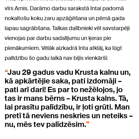
vīrs Arnis. Darāmo darbu sarakstā Intai padomā
nokaltošu koku zaru apzāģēšana un pērnā gada
lapau sagrābšana. Talkas dalībnieki vēl savstarpēji
vienojas par darbu sadalījumu un ķeras pie
pienākumiem. Vēlāk aizkadrā Inta atklāj, ka lūgt
palīdzību šo gadu laikā nav bijis vienkārši:
Jau 29 gadus vadu Krusta kalnu un,
kā apkārtējie saka, pati izdomāji –
pati arī dari! Es par to nežēlojos, jo
tas ir mans bērns – Krusta kalns. Tā,
lai prasītu palīdzību, ir ļoti grūti. Man
pretī tā neviens neskries un neteiks –
nu, mēs tev palīdzēsim.