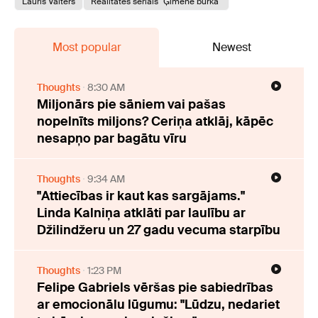
Lauris Valters
Realitātes seriāls "Ģimene burkā"
Most popular
Newest
Thoughts
8:30 AM
Miljonārs pie sāniem vai pašas
nopelnīts miljons? Ceriņa atklāj, kāpēc
nesapņo par bagātu vīru
Thoughts
9:34 AM
"Attiecības ir kaut kas sargājams."
Linda Kalniņa atklāti par laulību ar
Džilindžeru un 27 gadu vecuma starpību
Thoughts
1:23 PM
Felipe Gabriels vēršas pie sabiedrības
ar emocionālu lūgumu: "Lūdzu, nedariet