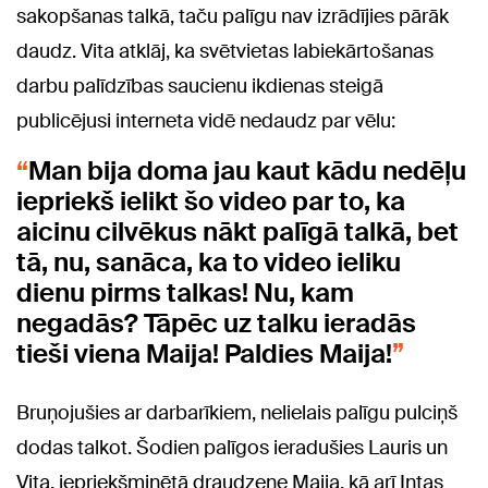
sakopšanas talkā, taču palīgu nav izrādījies pārāk
daudz. Vita atklāj, ka svētvietas labiekārtošanas
darbu palīdzības saucienu ikdienas steigā
publicējusi interneta vidē nedaudz par vēlu:
Man bija doma jau kaut kādu nedēļu
iepriekš ielikt šo video par to, ka
aicinu cilvēkus nākt palīgā talkā, bet
tā, nu, sanāca, ka to video ieliku
dienu pirms talkas! Nu, kam
negadās? Tāpēc uz talku ieradās
tieši viena Maija! Paldies Maija!
Bruņojušies ar darbarīkiem, nelielais palīgu pulciņš
dodas talkot. Šodien palīgos ieradušies Lauris un
Vita, iepriekšminētā draudzene Maija, kā arī Intas