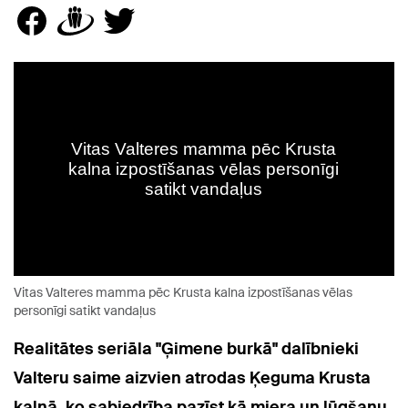
Vitas Valteres mamma pēc Krusta kalna izpostīšanas vēlas
personīgi satikt vandaļus
Realitātes seriāla "Ģimene burkā" dalībnieki
Valteru saime aizvien atrodas Ķeguma Krusta
kalnā, ko sabiedrība pazīst kā miera un lūgšanu