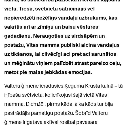
vietu. Tiesa, svētvietu satricinājis vēl
nepieredzēti nežēlīgs vandaļu uzbrukums, kas
sakritis arī ar zīmīgu un baisu vēstures
gadadienu. Neraugoties uz sirdsāpēm un
postažu, Vitas mamma publiski aicina vandaļus
uz tikšanos, lai cilvēcīgi aci pret aci sarunātos
un mēģinātu viņiem palīdzēt atrast pareizo ceļu,
metot pie malas jebkādas emocijas.
Valteru ģimene ieradusies Ķeguma Krusta kalnā – tā
ir īpaša svētvieta, ko ierīkojusi šajā vietā Vitas
mamma. Diemžēl, pirms kāda laika kāds tur bija
pastrādājis pamatīgu postažu. Šobrīd Valteru
ģimene ir gatava aktīvai rosībai pavasara