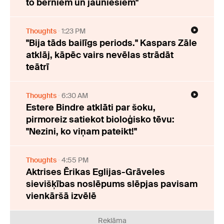
to bērniem un jauniešiem"
Thoughts
1:23 PM
"Bija tāds bailīgs periods." Kaspars Zāle
atklāj, kāpēc vairs nevēlas strādāt
teātrī
Thoughts
6:30 AM
Estere Bindre atklāti par šoku,
pirmoreiz satiekot bioloģisko tēvu:
"Nezini, ko viņam pateikt!"
Thoughts
4:55 PM
Aktrises Ērikas Eglijas-Grāveles
sievišķības noslēpums slēpjas pavisam
vienkāršā izvēlē
Reklāma