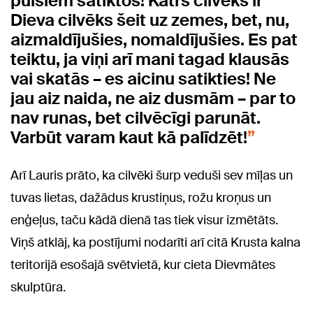
puišiem satiktos! Katrs cilvēks ir
Dieva cilvēks šeit uz zemes, bet, nu,
aizmaldījušies, nomaldījušies. Es pat
teiktu, ja viņi arī mani tagad klausās
vai skatās – es aicinu satikties! Ne
jau aiz naida, ne aiz dusmām – par to
nav runas, bet cilvēcīgi parunāt.
Varbūt varam kaut kā palīdzēt!
Arī Lauris prāto, ka cilvēki šurp veduši sev mīļas un
tuvas lietas, dažādus krustiņus, rožu kroņus un
enģeļus, taču kādā dienā tas tiek visur izmētāts.
Viņš atklāj, ka postījumi nodarīti arī citā Krusta kalna
teritorijā esošajā svētvietā, kur cieta Dievmātes
skulptūra.