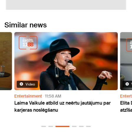
Similar news
Video
Entertainment
11:58 AM
Enter
Laima Vaikule atbild uz neērtu jautājumu par
Elita
karjeras noslēgšanu
atzīš