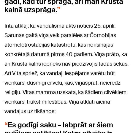
gadi, kad tur sprāga, arī man Krusta
kalnā uzsprāga.
Inta atklāj, ka vandalisma akts noticis 26. aprīlī.
Sarunas gaitā viņa velk paralēles ar Čornobiļas
atomeletrostacijas katastrofu, kas norisinājās
konkrētajā datumā pirms 40 gadiem. Viņa prāto, ka
arī Krusta kalns iepriekš nav piedzīvojis tādas sekas.
Arī Vita spriež, ka vandaļi iespējams varētu būt
vienkārši dusmīgi cilvēki, kas, viņasprāt, neieredz
reliģiju. Vitas mamma uzskata, ka šādiem cilvēkiem
vienkārši trūkst mīlestības. Viņa atklāti aicina
vandaļus uz tikšanos:
Es godīgi saku – labprāt ar šiem