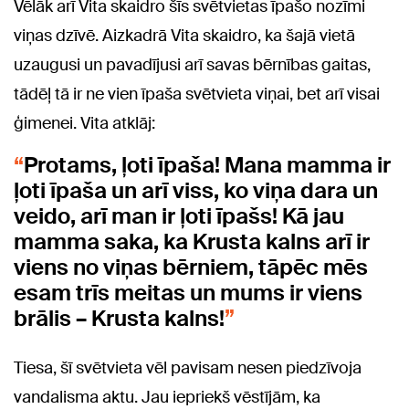
Vēlāk arī Vita skaidro šīs svētvietas īpašo nozīmi
viņas dzīvē. Aizkadrā Vita skaidro, ka šajā vietā
uzaugusi un pavadījusi arī savas bērnības gaitas,
tādēļ tā ir ne vien īpaša svētvieta viņai, bet arī visai
ģimenei. Vita atklāj:
Protams, ļoti īpaša! Mana mamma ir
ļoti īpaša un arī viss, ko viņa dara un
veido, arī man ir ļoti īpašs! Kā jau
mamma saka, ka Krusta kalns arī ir
viens no viņas bērniem, tāpēc mēs
esam trīs meitas un mums ir viens
brālis – Krusta kalns!
Tiesa, šī svētvieta vēl pavisam nesen piedzīvoja
vandalisma aktu. Jau iepriekš vēstījām, ka