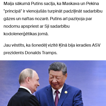
Maija sākumā Putins sacīja, ka Maskava un Pekina
"principā" ir vienojušās turpināt padziļināt sadarbību
gāzes un naftas nozarē. Putins arī paziņoja par
nodomu apspriest ar Sji sadarbību
kodolenerģētikas jomā.
Jau vēstīts, ka šonedēļ vizītē Ķīnā bija ieradies ASV
prezidents Donalds Tramps.