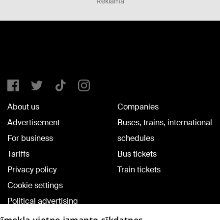
Reklāma
About us
Companies
Advertisement
Buses, trains, international
For business
schedules
Tariffs
Bus tickets
Privacy policy
Train tickets
Cookie settings
Political advertising
Cookie policy