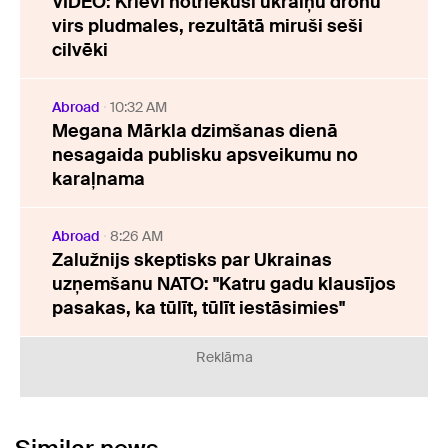
VIDEO: Krievi notriekuši ukraiņu dronu
virs pludmales, rezultātā miruši seši
cilvēki
Abroad
10:32 AM
Megana Mārkla dzimšanas dienā
nesagaida publisku apsveikumu no
karaļnama
Abroad
8:26 AM
Zalužnijs skeptisks par Ukrainas
uzņemšanu NATO: "Katru gadu klausījos
pasakas, ka tūlīt, tūlīt iestāsimies"
Reklāma