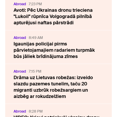
Abroad
7:23 PM
Avoti: Pēc Ukrainas dronu trieciena
"Lukoil" rūpnīca Volgogradā pilnībā
apturējusi naftas pārstrādi
Abroad
8:49 AM
Igaunijas policijai pirms
pārvietojamajiem radariem turpmāk
būs jāliek brīdinājuma zīmes
Abroad
7:15 PM
Drāma uz Lietuvas robežas: izveido
slazdu pazemes tunelim, taču 20
migranti uzbrūk robežsargiem un
aizbēg ar rokudzelžiem
Abroad
8:28 PM