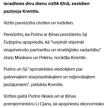
ieradīsies divu dienu vizītē Ķīnā, sestdien
paziņoja Kremlis.
Vizīte paredzēta otrdien un trešdien.
Paredzēts, ka Putins ar Ķīnas prezidentu Sji
Dzjiņpinu apspriedīs, kā "turpināt stiprināt
visaptverošo partnerību un stratēģisko sadarbību"
starp Maskavu un Pekinu, norādīja Kremlis.
Putins un Sji "apmainīsies viedokļiem par
galvenajiem starptautiskajiem un reģionālajiem
jautājumiem", piebilda Kremlis.
Vizītes gaitā Putins tiksies arī ar Ķīnas
premjerministru Li Cjanu, lai apspriestu ekonomisko