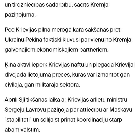
un tirdzniecības sadarbību, sacīts Kremļa
paziņojumā.
Pēc Krievijas pilna mēroga kara sākšanās pret
Ukrainu Pekina faktiski kļuvusi par vienu no Kremļa
galvenajiem ekonomiskajiem partneriem.
Ķīna aktīvi iepērk Krievijas naftu un piegādā Krievijai
divējāda lietojuma preces, kuras var izmantot gan
civilajā, gan militārajā sektorā.
Aprīlī Sji tikšanās laikā ar Krievijas ārlietu ministru
Sergeju Lavrovu paziņoja par attiecību ar Maskavu
"stabilitāti" un solīja stiprināt koordināciju starp
abām valstīm.