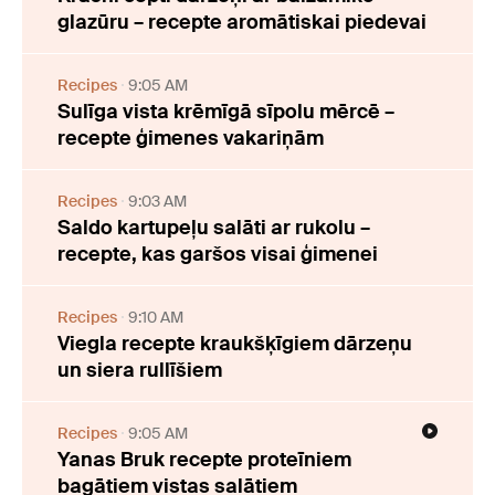
glazūru – recepte aromātiskai piedevai
Recipes
9:05 AM
Sulīga vista krēmīgā sīpolu mērcē –
recepte ģimenes vakariņām
Recipes
9:03 AM
Saldo kartupeļu salāti ar rukolu –
recepte, kas garšos visai ģimenei
Recipes
9:10 AM
Viegla recepte kraukšķīgiem dārzeņu
un siera rullīšiem
Recipes
9:05 AM
Yanas Bruk recepte proteīniem
bagātiem vistas salātiem