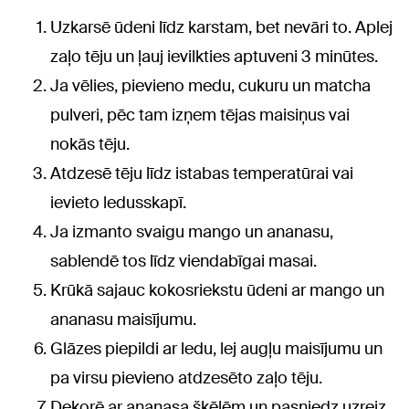
Uzkarsē ūdeni līdz karstam, bet nevāri to. Aplej
zaļo tēju un ļauj ievilkties aptuveni 3 minūtes.
Ja vēlies, pievieno medu, cukuru un matcha
pulveri, pēc tam izņem tējas maisiņus vai
nokās tēju.
Atdzesē tēju līdz istabas temperatūrai vai
ievieto ledusskapī.
Ja izmanto svaigu mango un ananasu,
sablendē tos līdz viendabīgai masai.
Krūkā sajauc kokosriekstu ūdeni ar mango un
ananasu maisījumu.
Glāzes piepildi ar ledu, lej augļu maisījumu un
pa virsu pievieno atdzesēto zaļo tēju.
Dekorē ar ananasa šķēlēm un pasniedz uzreiz.