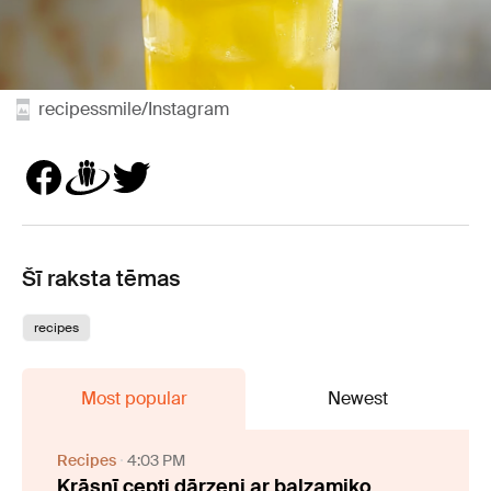
recipessmile/Instagram
Šī raksta tēmas
recipes
Most popular
Newest
Recipes
4:03 PM
Krāsnī cepti dārzeņi ar balzamiko