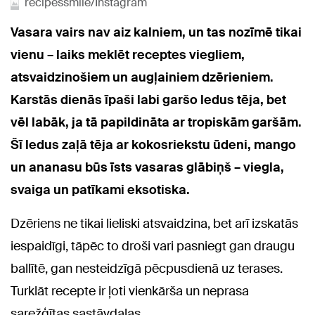
recipessmile/Instagram
Vasara vairs nav aiz kalniem, un tas nozīmē tikai
vienu – laiks meklēt receptes viegliem,
atsvaidzinošiem un augļainiem dzērieniem.
Karstās dienās īpaši labi garšo ledus tēja, bet
vēl labāk, ja tā papildināta ar tropiskām garšām.
Šī ledus zaļā tēja ar kokosriekstu ūdeni, mango
un ananasu būs īsts vasaras glābiņš – viegla,
svaiga un patīkami eksotiska.
Dzēriens ne tikai lieliski atsvaidzina, bet arī izskatās
iespaidīgi, tāpēc to droši vari pasniegt gan draugu
ballītē, gan nesteidzīgā pēcpusdienā uz terases.
Turklāt recepte ir ļoti vienkārša un neprasa
sarežģītas sastāvdaļas.