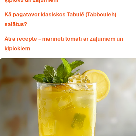
ķiploku un zaļumiem
Kā pagatavot klasiskos Tabulē (Tabbouleh)
salātus?
Ātra recepte – marinēti tomāti ar zaļumiem un
ķiplokiem