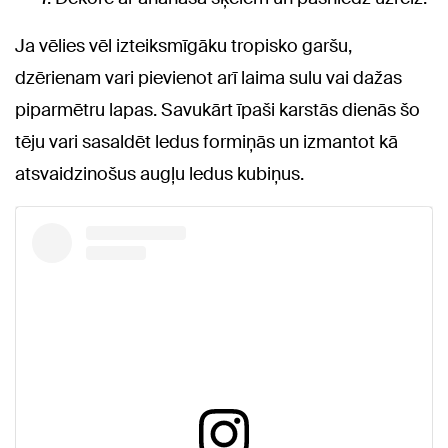
Ja vēlies vēl izteiksmīgāku tropisko garšu,
dzērienam vari pievienot arī laima sulu vai dažas
piparmētru lapas. Savukārt īpaši karstās dienās šo
tēju vari sasaldēt ledus formiņās un izmantot kā
atsvaidzinošus augļu ledus kubiņus.