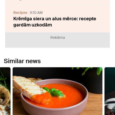
Recipes
9:10 AM
Krēmīga siera un alus mērce: recepte
gardām uzkodām
Reklāma
Similar news