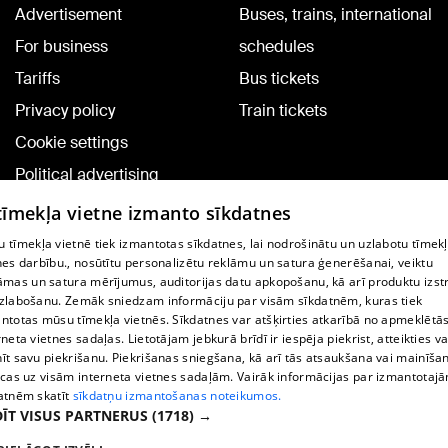
Advertisement
Buses, trains, international
For business
schedules
Tariffs
Bus tickets
Privacy policy
Train tickets
Cookie settings
Political advertising
Cookie policy
 tīmekļa vietne izmanto sīkdatnes
Commenting terms
 tīmekļa vietnē tiek izmantotas sīkdatnes, lai nodrošinātu un uzlabotu tīmek
nes darbību., nosūtītu personalizētu reklāmu un satura ģenerēšanai, veiktu
āmas un satura mērījumus, auditorijas datu apkopošanu, kā arī produktu izst
TV program
zlabošanu. Zemāk sniedzam informāciju par visām sīkdatnēm, kuras tiek
Contract rules
ntotas mūsu tīmekļa vietnēs. Sīkdatnes var atšķirties atkarībā no apmeklētā
rneta vietnes sadaļas. Lietotājam jebkurā brīdī ir iespēja piekrist, atteikties va
360 Ziņu kontakti
īt savu piekrišanu. Piekrišanas sniegšana, kā arī tās atsaukšana vai mainīša
ecas uz visām interneta vietnes sadaļām. Vairāk informācijas par izmantotaj
Helio Media
atnēm skatīt
sīkdatņu izmantošanas noteikumos.
ĪT VISUS PARTNERUS
(1718) →
Vortal assistance service: e-mail -
info@1188.lv