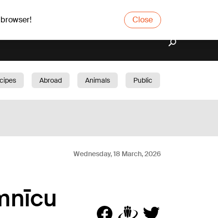
 browser!
Close
cipes
Abroad
Animals
Public
arden
Wednesday, 18 March, 2026
imnīcu