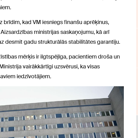
niem.
z brīdim, kad VM iesniegs finanšu aprēķinus,
 Aizsardzības ministrijas saskaņojumu, kā arī
az desmit gadu strukturālās stabilitātes garantiju.
tīstības mērķis ir ilgtspējīga, pacientiem droša un
inistrija vairākkārtīgi uzsvērusi, ka visas
saviem iedzīvotājiem.