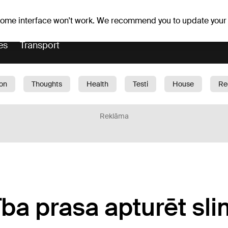
Weather forecast
Horoscopes
avs
 some interface won't work. We recommend you to update your
es
Transport
ion
Thoughts
Health
Testi
House
Re
dren
Car
1188 play
Sport
Business
G
Reklāma
ība prasa apturēt sl