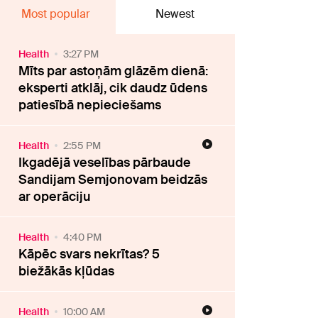
Most popular
Newest
Health
3:27 PM
Mīts par astoņām glāzēm dienā:
eksperti atklāj, cik daudz ūdens
patiesībā nepieciešams
Health
2:55 PM
Ikgadējā veselības pārbaude
Sandijam Semjonovam beidzās
ar operāciju
Health
4:40 PM
Kāpēc svars nekrītas? 5
biežākās kļūdas
Health
10:00 AM