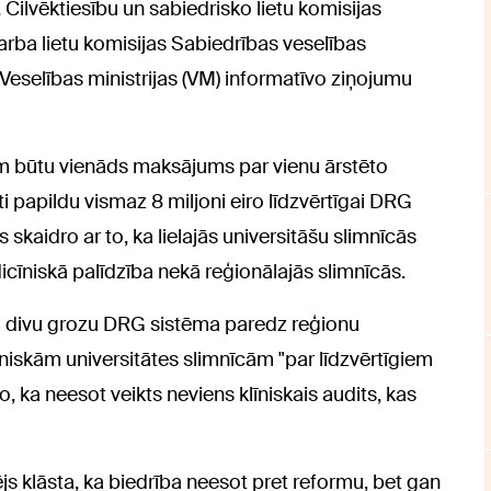
 Cilvēktiesību un sabiedrisko lietu komisijas
rba lietu komisijas Sabiedrības veselības
Veselības ministrijas (VM) informatīvo ziņojumu
ām būtu vienāds maksājums par vienu ārstēto
papildu vismaz 8 miljoni eiro līdzvērtīgai DRG
skaidro ar to, ka lielajās universitāšu slimnīcās
icīniskā palīdzība nekā reģionālajās slimnīcās.
ā divu grozu DRG sistēma paredz reģionu
niskām universitātes slimnīcām "par līdzvērtīgiem
 ka neesot veikts neviens klīniskais audits, kas
s klāsta, ka biedrība neesot pret reformu, bet gan