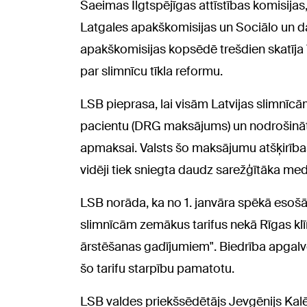
Saeimas Ilgtspējīgas attīstības komisijas,
Latgales apakškomisijas un Sociālo un da
apakškomisijas kopsēdē trešdien skatīja 
par slimnīcu tīkla reformu.
LSB pieprasa, lai visām Latvijas slimnīc
pacientu (DRG maksājums) un nodrošināti 
apmaksai. Valsts šo maksājumu atšķirības 
vidēji tiek sniegta daudz sarežģītāka med
LSB norāda, ka no 1. janvāra spēkā esoš
slimnīcām zemākus tarifus nekā Rīgas klī
ārstēšanas gadījumiem". Biedrība apgalvo,
šo tarifu starpību pamatotu.
LSB valdes priekšsēdētājs Jevgēnijs Kalēj