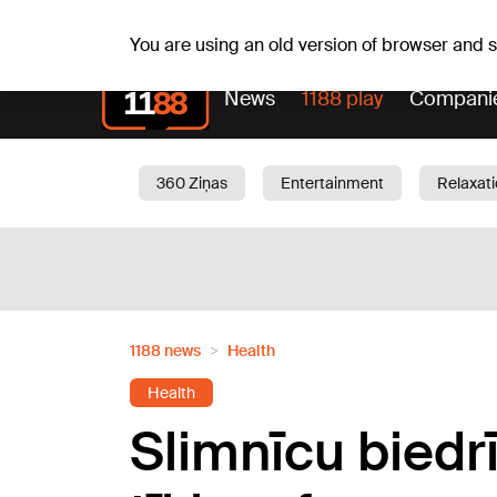
Fr, 07.08.2026.
+16
°C
Mudīte, Vladislava, Vladisl
You are using an old version of browser and
News
1188 play
Compani
360 Ziņas
Entertainment
Relaxat
Current
Traffic
Beauty
Chil
1188 news
Health
Health
Slimnīcu biedr