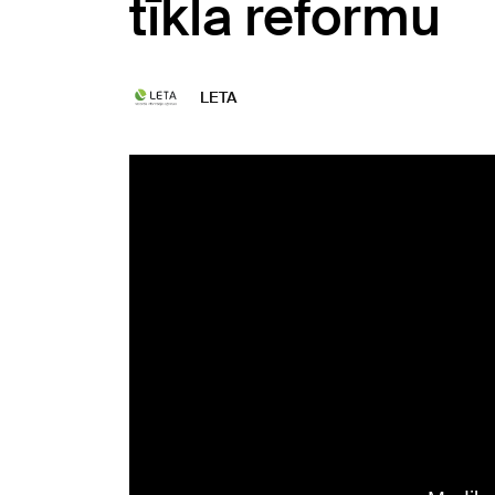
tīkla reformu
LETA