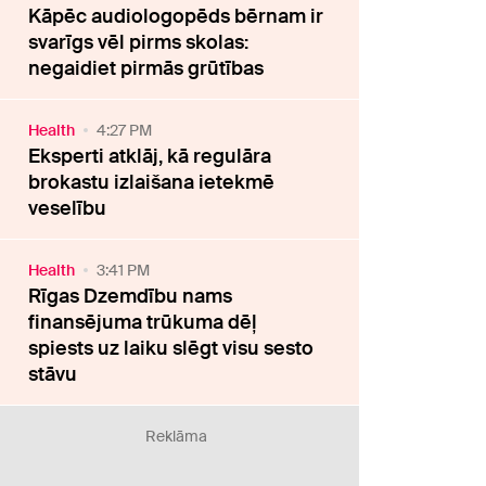
Kāpēc audiologopēds bērnam ir
svarīgs vēl pirms skolas:
negaidiet pirmās grūtības
Health
4:27 PM
Eksperti atklāj, kā regulāra
brokastu izlaišana ietekmē
veselību
Health
3:41 PM
Rīgas Dzemdību nams
finansējuma trūkuma dēļ
spiests uz laiku slēgt visu sesto
stāvu
Reklāma