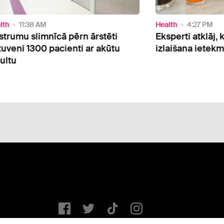
Health
4:27 PM
 pērn ārstēti
Eksperti atklāj, kā regulāra bro
ienti ar akūtu
izlaišana ietekmē veselību