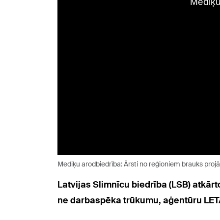
Mediķu arodbiedrība: Ārsti no reģioniem brauks pro
Latvijas Slimnīcu biedrība (LSB) atkārt
ne darbaspēka trūkumu, aģentūru LETA