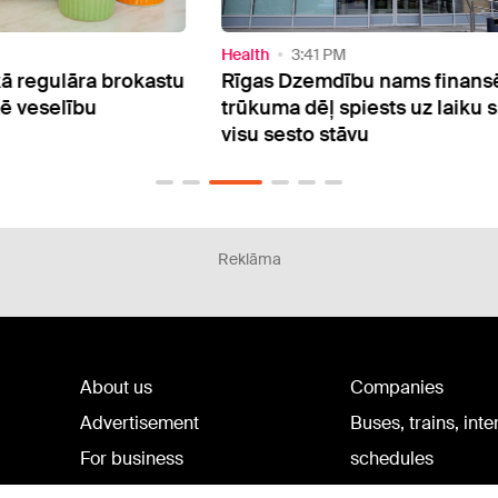
Health
3:41 PM
Healt
kastu
Rīgas Dzemdību nams finansējuma
Mīts
trūkuma dēļ spiests uz laiku slēgt
eksp
visu sesto stāvu
pati
Reklāma
About us
Companies
Advertisement
Buses, trains, inte
For business
schedules
Tariffs
Bus tickets