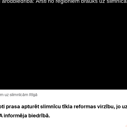
jām uz slimnīcām Rīgā
oti prasa apturēt slimnīcu tīkla reformas virzību, jo 
 informēja biedrībā.