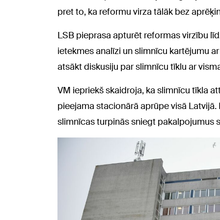
pret to, ka reformu virza tālāk bez aprēķi
LSB pieprasa apturēt reformas virzību līd
ietekmes analīzi un slimnīcu kartējumu ar
atsākt diskusiju par slimnīcu tīklu ar vism
VM iepriekš skaidroja, ka slimnīcu tīkla at
pieejama stacionārā aprūpe visā Latvijā. M
slimnīcas turpinās sniegt pakalpojumus 