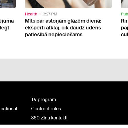
h
3:27 PM
Public
3:11 PM
 par astoņām glāzēm dienā:
Rinkēvičs aicina s
erti atklāj, cik daudz ūdens
papildu finansēju
esībā nepieciešams
cukura diabēta p
TV program
rnational
Contract rules
360 Ziņu kontakti
Helio Media