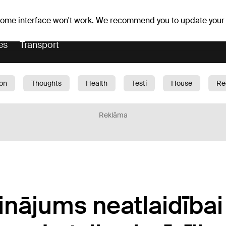
Weather forecast
Horoscopes
slavs
 some interface won't work. We recommend you to update your
es
Transport
ion
Thoughts
Health
Testi
House
Re
dren
Car
1188 play
Sport
Business
G
Reklāma
inājums neatlaidībai