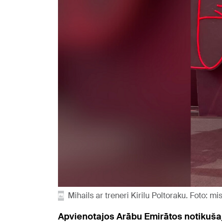
Mihails ar treneri Kirilu Poltoraku. Foto: m
Apvienotajos Arābu Emirātos notikuša