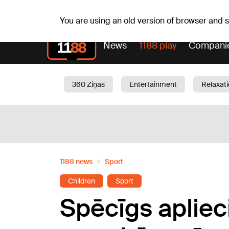
Sa, 08.08.2026.
+20
°C
Mudīte, Vladislava, Vladi
You are using an old version of browser and
News
1188 play
Compani
360 Ziņas
Entertainment
Relaxat
Current
Traffic
Beauty
Chil
1188 news
Sport
Children
Sport
Spēcīgs apliec