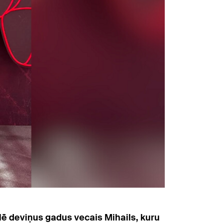
ē deviņus gadus vecais Mihails, kuru