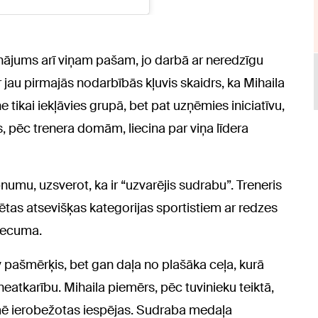
aicinājums arī viņam pašam, jo darbā ar neredzīgu
jau pirmajās nodarbībās kļuvis skaidrs, ka Mihaila
ne tikai iekļāvies grupā, bet pat uzņēmies iniciatīvu,
s, pēc trenera domām, liecina par viņa līdera
umu, uzsverot, ka ir “uzvarējis sudrabu”. Treneris
tas atsevišķas kategorijas sportistiem ar redzes
 vecuma.
pašmērķis, bet gan daļa no plašāka ceļa, kurā
 neatkarību. Mihaila piemērs, pēc tuvinieku teiktā,
īmē ierobežotas iespējas. Sudraba medaļa