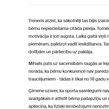
Treneris atzīst, ka sākotnēji tas bijis iz
bērnu nepieciešama citāda pieeja. Tomēr 
motivācija ir ļoti augsta. Laika gaitā viņš 
piemēram, palīdzot vadīt iesildīšanos. Ta
dotībām un pārliecību uz paklāja.
Mihails pats uz sacensībām raugās ar lepn
norāda, ka bērnu konkurencē nav paredzē
traucējumiem - tādas ir tikai no 18 gadu
Ģimene uzsver, ka sporta sasniegumi nav 
svarīgākais ir attīstīt bērna pašapziņu un
apliecina, ka fiziski ierobežojumi nenoz