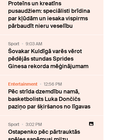
Proteīns un kreatīns
pusaudžiem: speciālisti brīdina
par kļūdām un iesaka vispirms
pārbaudīt nieru veselību
Sport
9:03 AM
Šovakar Kuldīgā varēs vērot
pēdējās stundas Sprides
Ginesa rekorda mēģinājumam
Entertainment
12:56 PM
Pēc strīda dzemdību namā,
basketbolists Luka Dončičs
paziņo par šķiršanos no līgavas
Sport
3:02 PM
Ostapenko pēc pārtrauktās
spēles saņēmusi milzu