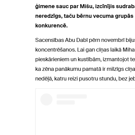
ģimene sauc par Mišu, izcīnījis sudrab
neredzīgs, taču bērnu vecuma grupās n
konkurencē.
Sacensības Abu Dabī pērn novembrī biju
koncentrēšanos. Lai gan cīņas laikā Mihai
pieskārieniem un kustībām, izmantojot teh
ka zēna panākumu pamatā ir milzīgs cīņass
nedēļā, katru reizi pusotru stundu, bez 