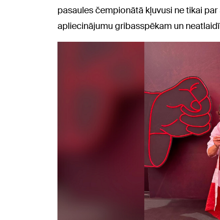
pasaules čempionātā kļuvusi ne tikai par
apliecinājumu gribasspēkam un neatlaidī