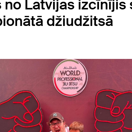
no Latvijas izcīnīji
ionātā džiudžitsā