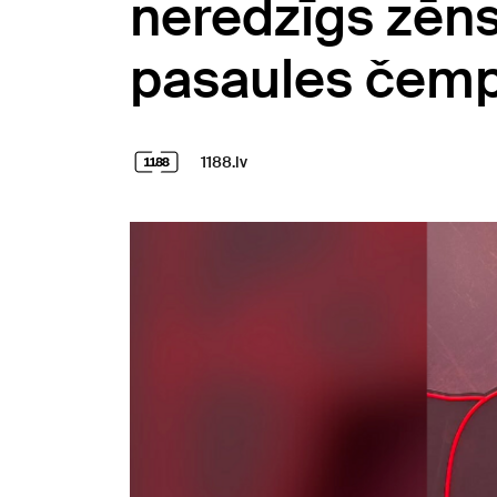
neredzīgs zēns 
pasaules čemp
1188.lv