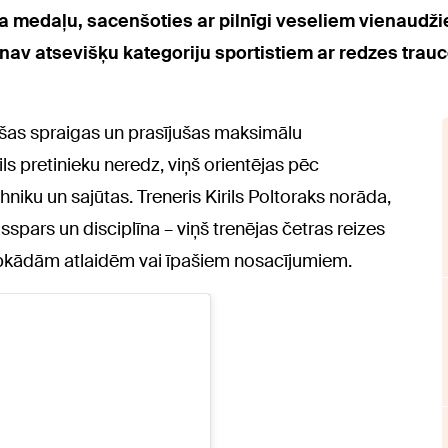
a medaļu, sacenšoties ar pilnīgi veseliem vienaudžie
av atsevišķu kategoriju sportistiem ar redzes trauc
šas spraigas un prasījušas maksimālu
ls pretinieku neredz, viņš orientējas pēc
niku un sajūtas. Treneris Kirils Poltoraks norāda,
pars un disciplīna – viņš trenējas četras reizes
jebkādām atlaidēm vai īpašiem nosacījumiem.