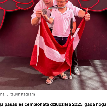
ishajiujitsu/Instagram
jā pasaules čempionātā džiudžitsā 2025. gada nogal