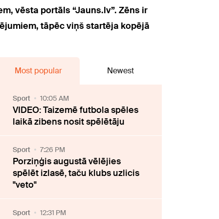
m, vēsta portāls “Jauns.lv”. Zēns ir
ējumiem, tāpēc viņš startēja kopējā
Most popular
Newest
Sport
10:05 AM
VIDEO: Taizemē futbola spēles
laikā zibens nosit spēlētāju
Sport
7:26 PM
Porziņģis augustā vēlējies
spēlēt izlasē, taču klubs uzlicis
"veto"
Sport
12:31 PM