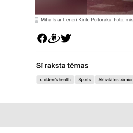
Mihails ar treneri Kirilu Poltoraku. Foto: m
Šī raksta tēmas
children's health
Sports
Aktivitātes bērni