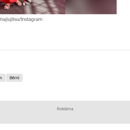
ishajiujitsu/Instagram
em
Bērni
Reklāma