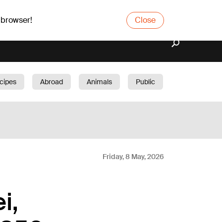
 browser!
Close
cipes
Abroad
Animals
Public
arden
Friday, 8 May, 2026
i,