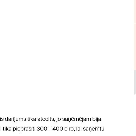
šis darījums tika atcelts, jo saņēmējam bija
tika pieprasīti 300 – 400 eiro, lai saņemtu