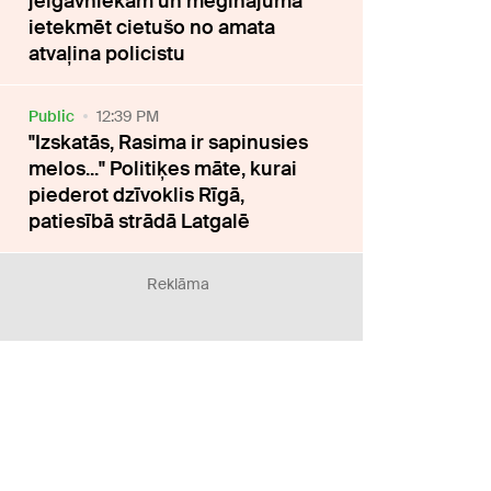
jelgavniekam un mēģinājuma
ietekmēt cietušo no amata
atvaļina policistu
Public
12:39 PM
"Izskatās, Rasima ir sapinusies
melos..." Politiķes māte, kurai
piederot dzīvoklis Rīgā,
patiesībā strādā Latgalē
Reklāma