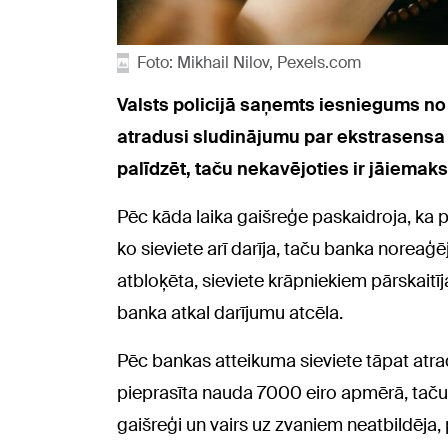
Foto: Mikhail Nilov, Pexels.com
Valsts policijā saņemts iesniegums no 
atradusi sludinājumu par ekstrasensa p
palīdzēt, taču nekavējoties ir jāiemaks
Pēc kāda laika gaišreģe paskaidroja, ka pr
ko sieviete arī darīja, taču banka noreaģē
atbloķēta, sieviete krāpniekiem pārskaitīj
banka atkal darījumu atcēla.
Pēc bankas atteikuma sieviete tāpat atrada
pieprasīta nauda 7000 eiro apmērā, taču
gaišreģi un vairs uz zvaniem neatbildēja