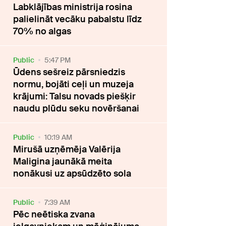
Labklājības ministrija rosina
palielināt vecāku pabalstu līdz
70% no algas
Public
5:47 PM
Ūdens sešreiz pārsniedzis
normu, bojāti ceļi un muzeja
krājumi: Talsu novads piešķir
naudu plūdu seku novēršanai
Public
10:19 AM
Mirušā uzņēmēja Valērija
Maligina jaunākā meita
nonākusi uz apsūdzēto sola
Public
7:39 AM
Pēc neētiska zvana