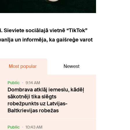
. Sieviete sociālajā vietnē “TikTok”
anīja un informēja, ka gaišreģe varot
Most popular
Newest
Public
9:14 AM
Dombrava atklāj iemeslu, kādēļ
sākotnēji tika slēgts
robežpunkts uz Latvijas-
Baltkrievijas robežas
Public
10:43 AM