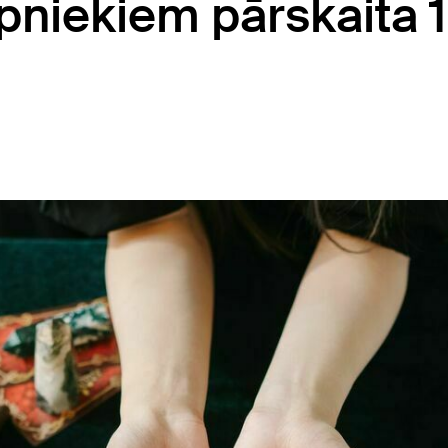
āpniekiem pārskaita 