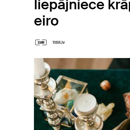
liepājniece kr
eiro
1188.lv