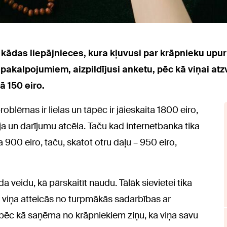
kādas liepājnieces, kura kļuvusi par krāpnieku upuri
akalpojumiem, aizpildījusi anketu, pēc kā viņai atzv
ā 150 eiro.
oblēmas ir lielas un tāpēc ir jāieskaita 1800 eiro,
ja un darījumu atcēla. Taču kad internetbanka tika
a 900 eiro, taču, skatot otru daļu – 950 eiro,
 veidu, kā pārskaitīt naudu. Tālāk sievietei tika
 viņa atteicās no turpmākās sadarbības ar
, pēc kā saņēma no krāpniekiem ziņu, ka viņa savu