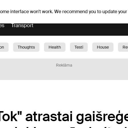
Weather forecast
Horoscopes
lavs
 some interface won't work. We recommend you to update your
es
Transport
ion
Thoughts
Health
Testi
House
Re
dren
Car
1188 play
Sport
Business
G
Reklāma
Tok" atrastai gaišreģe