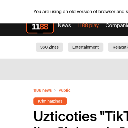
Sa, 08.08.2026.
+15
°C
Mudīte, Vladislava, Vladis
You are using an old version of browser and
News
1188 play
Compani
360 Ziņas
Entertainment
Relaxat
Current
Traffic
Beauty
Chil
1188 news
Public
Kriminālziņas
Uzticoties "Tik