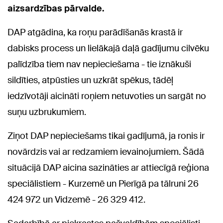
aizsardzības pārvalde.
DAP atgādina, ka roņu parādīšanās krastā ir
dabisks process un lielākajā daļā gadījumu cilvēku
palīdzība tiem nav nepieciešama - tie iznākuši
sildīties, atpūsties un uzkrāt spēkus, tādēļ
iedzīvotāji aicināti roņiem netuvoties un sargāt no
suņu uzbrukumiem.
Ziņot DAP nepieciešams tikai gadījumā, ja ronis ir
novārdzis vai ar redzamiem ievainojumiem. Šādā
situācijā DAP aicina sazināties ar attiecīgā reģiona
speciālistiem - Kurzemē un Pierīgā pa tālruni 26
424 972 un Vidzemē - 26 329 412.