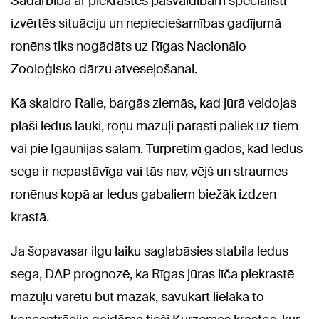
Sadarbībā ar piekrastes pašvaldībām speciālisti
izvērtēs situāciju un nepieciešamības gadījumā
ronēns tiks nogādāts uz Rīgas Nacionālo
Zooloģisko dārzu atveseļošanai.
Kā skaidro Ralle, bargās ziemās, kad jūrā veidojas
plaši ledus lauki, roņu mazuļi parasti paliek uz tiem
vai pie Igaunijas salām. Turpretim gados, kad ledus
sega ir nepastāvīga vai tās nav, vējš un straumes
ronēnus kopā ar ledus gabaliem biežāk izdzen
krastā.
Ja šopavasar ilgu laiku saglabāsies stabila ledus
sega, DAP prognozē, ka Rīgas jūras līča piekrastē
mazuļu varētu būt mazāk, savukārt lielāka to