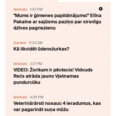
Animals
1:43 PM
"Mums ir ģimenes papildinājums!" Elīna
Pakalne ar sajūsmu paziņo par sirsnīgu
dzīves pagriezienu
Garden
11:33 AM
Kā likvidēt ūdensžurkas?
Animals
2:17 PM
VIDEO: Žorikam ir pēctecis! Vidvuds
Rečs atrāda jauno Vjetnamas
pundurcūku
Animals
4:39 PM
Veterinārārsti nosauc 4 ieradumus, kas
var pagarināt suņa mūžu