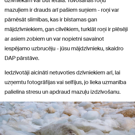
dzīvniekam var būt letāla. Tuvošanās roņu
mazuļiem ir drauds arī pašiem suņiem - roņi var
pārnēsāt slimības, kas ir bīstamas gan
mājdzīvniekiem, gan cilvēkiem, turklāt roņi ir plēsēji
ar asiem zobiem un var nopietni savainot
iespējamo uzbrucēju - jūsu mājdzīvnieku, skaidro
DAP pārstāve.
Iedzīvotāji aicināti netuvoties dzīvniekiem arī, lai
uzņemtu fotogrāfijas vai selfijus, jo lieka uzmanība
palielina stresu un apdraud mazuļu izdzīvošanu.