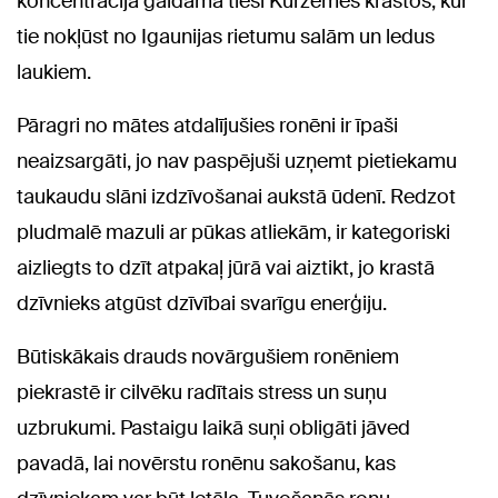
koncentrācija gaidāma tieši Kurzemes krastos, kur
tie nokļūst no Igaunijas rietumu salām un ledus
laukiem.
Pāragri no mātes atdalījušies ronēni ir īpaši
neaizsargāti, jo nav paspējuši uzņemt pietiekamu
taukaudu slāni izdzīvošanai aukstā ūdenī. Redzot
pludmalē mazuli ar pūkas atliekām, ir kategoriski
aizliegts to dzīt atpakaļ jūrā vai aiztikt, jo krastā
dzīvnieks atgūst dzīvībai svarīgu enerģiju.
Būtiskākais drauds novārgušiem ronēniem
piekrastē ir cilvēku radītais stress un suņu
uzbrukumi. Pastaigu laikā suņi obligāti jāved
pavadā, lai novērstu ronēnu sakošanu, kas