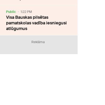
Public
1:22 PM
Visa Bauskas pilsētas
pamatskolas vadība iesniegusi
atlūgumus
Reklāma