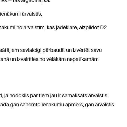
īvs — tas atgādina, ka:
 ienākumi ārvalstīs,
enākumi no ārvalstīm, kas jādeklarē, aizpildot D2
ātājiem savlaicīgi pārbaudīt un izvērtēt savu
ldīšanā un izvairīties no vēlākām nepatīkamām
d, ja nodoklis par tiem jau ir samaksāts ārvalstīs.
orāda gan saņemto ienākumu apmērs, gan ārvalstīs