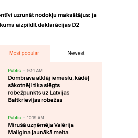
ntīvi uzrunāt nodokļu maksātājus: ja
ākums aizpildīt deklarācijas D2
Most popular
Newest
Public
9:14 AM
Dombrava atklāj iemeslu, kādēļ
sākotnēji tika slēgts
robežpunkts uz Latvijas-
Baltkrievijas robežas
Public
10:19 AM
Mirušā uzņēmēja Valērija
Maligina jaunākā meita