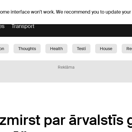
Weather forecast
Horoscopes
 some interface won't work. We recommend you to update your
es
Transport
ion
Thoughts
Health
Testi
House
Re
dren
Car
1188 play
Sport
Business
G
Reklāma
zmirst par ārvalstīs 