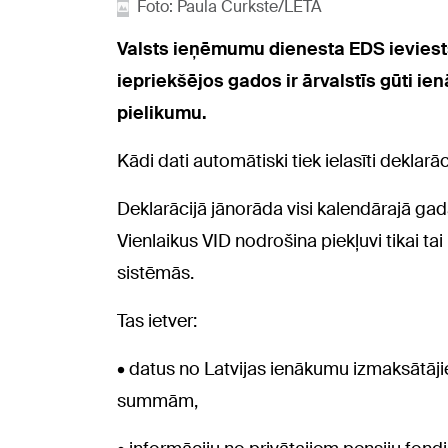
Foto: Paula Čurkste/LETA
Valsts ieņēmumu dienesta EDS ieviests
iepriekšējos gados ir ārvalstīs gūti ie
pielikumu.
Kādi dati automātiski tiek ielasīti deklarāc
Deklarācijā jānorāda visi kalendārajā gadā
Vienlaikus VID nodrošina piekļuvi tikai tai 
sistēmās.
Tas ietver:
• datus no Latvijas ienākumu izmaksātāji
summām,