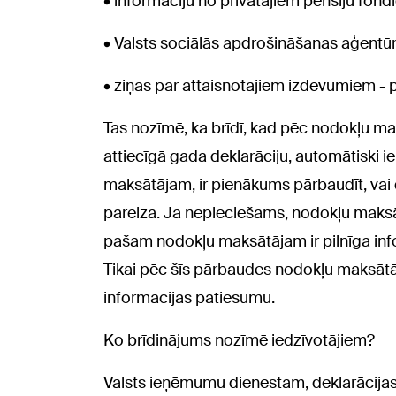
• informāciju no privātajiem pensiju fo
• Valsts sociālās apdrošināšanas aģentūr
• ziņas par attaisnotajiem izdevumiem - p
Tas nozīmē, ka brīdī, kad pēc nodokļu ma
attiecīgā gada deklarāciju, automātiski i
maksātājam, ir pienākums pārbaudīt, vai de
pareiza. Ja nepieciešams, nodokļu maksātā
pašam nodokļu maksātājam ir pilnīga inf
Tikai pēc šīs pārbaudes nodokļu maksātāj
informācijas patiesumu.
Ko brīdinājums nozīmē iedzīvotājiem?
Valsts ieņēmumu dienestam, deklarācijas i