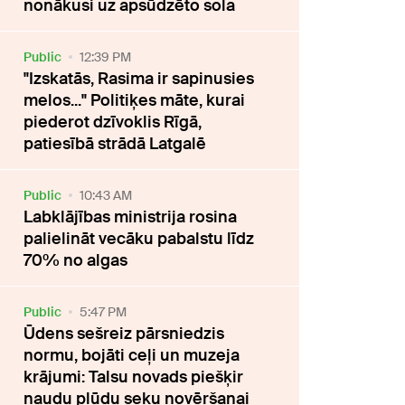
nonākusi uz apsūdzēto sola
Public
12:39 PM
"Izskatās, Rasima ir sapinusies
melos..." Politiķes māte, kurai
piederot dzīvoklis Rīgā,
patiesībā strādā Latgalē
Public
10:43 AM
Labklājības ministrija rosina
palielināt vecāku pabalstu līdz
70% no algas
Public
5:47 PM
Ūdens sešreiz pārsniedzis
normu, bojāti ceļi un muzeja
krājumi: Talsu novads piešķir
naudu plūdu seku novēršanai