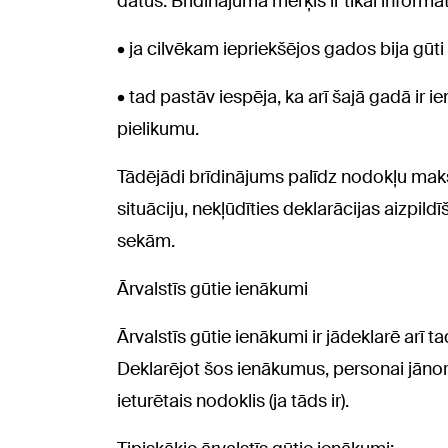
datus. Brīdinājuma mērķis ir tikai informat
• ja cilvēkam iepriekšējos gados bija gūti
• tad pastāv iespēja, ka arī šajā gadā ir i
pielikumu.
Tādējādi brīdinājums palīdz nodokļu maks
situāciju, nekļūdīties deklarācijas aizpi
sekām.
Ārvalstīs gūtie ienākumi
Ārvalstīs gūtie ienākumi ir jādeklarē arī ta
Deklarējot šos ienākumus, personai jān
ieturētais nodoklis (ja tāds ir).