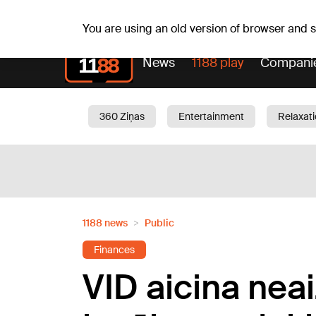
Fr, 07.08.2026.
+18
°C
Alfrēds, Fredis, Madars
You are using an old version of browser and
News
1188 play
Compani
360 Ziņas
Entertainment
Relaxat
Current
Traffic
Beauty
Chil
1188 news
Public
Finances
VID aicina neai