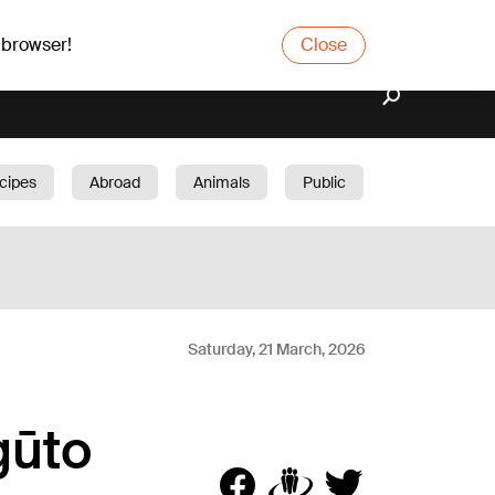
 browser!
Close
cipes
Abroad
Animals
Public
arden
Saturday, 21 March, 2026
gūto