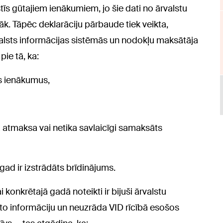
īs gūtajiem ienākumiem, jo šie dati no ārvalstu
k. Tāpēc deklarāciju pārbaude tiek veikta,
 valsts informācijas sistēmās un nodokļu maksātāja
ie tā, ka:
os ienākumus,
atmaksa vai netika savlaicīgi samaksāts
gad ir izstrādāts brīdinājums.
konkrētajā gadā noteikti ir bijuši ārvalstu
gto informāciju un neuzrāda VID rīcībā esošos