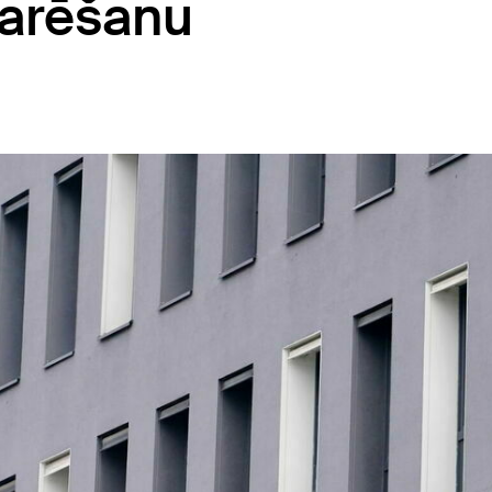
arēšanu