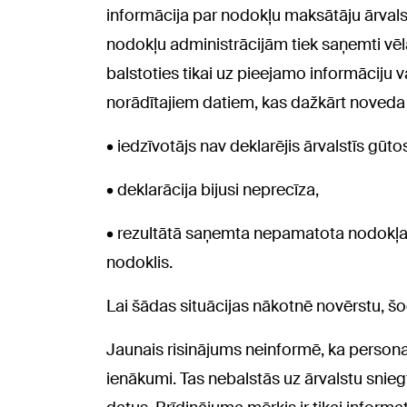
informācija par nodokļu maksātāju ārvalst
nodokļu administrācijām tiek saņemti vēlā
balstoties tikai uz pieejamo informāciju
norādītajiem datiem, kas dažkārt noveda p
• iedzīvotājs nav deklarējis ārvalstīs gūt
• deklarācija bijusi neprecīza,
• rezultātā saņemta nepamatota nodokļa 
nodoklis.
Lai šādas situācijas nākotnē novērstu, šo
Jaunais risinājums neinformē, ka personai 
ienākumi. Tas nebalstās uz ārvalstu snie