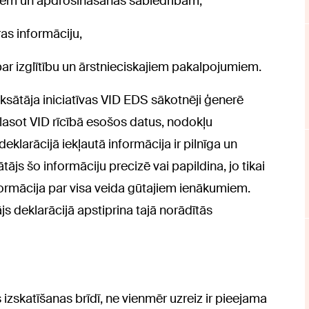
ndiem un apdrošināšanas sabiedrībām,
as informāciju,
ar izglītību un ārstnieciskajiem pakalpojumiem.
ksātāja iniciatīvas VID EDS sākotnēji ģenerē
elasot VID rīcībā esošos datus, nodokļu
klarācijā iekļautā informācija ir pilnīga un
js šo informāciju precizē vai papildina, jo tikai
ormācija par visa veida gūtajiem ienākumiem.
s deklarācijā apstiprina tajā norādītās
zskatīšanas brīdī, ne vienmēr uzreiz ir pieejama