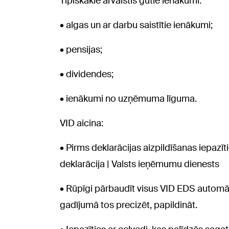
Tipiskākie ārvalstīs gūtie ienākumi:
• algas un ar darbu saistītie ienākumi;
• pensijas;
• dividendes;
• ienākumi no uzņēmuma līguma.
VID aicina:
• Pirms deklarācijas aizpildīšanas iepaz
deklarācija | Valsts ieņēmumu dienests
• Rūpīgi pārbaudīt visus VID EDS automā
gadījumā tos precizēt, papildināt.