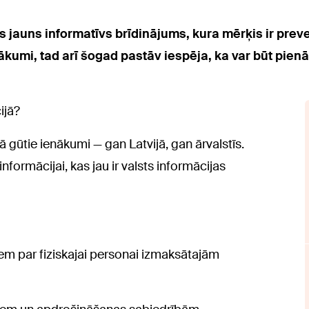
 jauns informatīvs brīdinājums, kura mērķis ir preve
nākumi, tad arī šogad pastāv iespēja, ka var būt pien
ijā?
 gūtie ienākumi — gan Latvijā, gan ārvalstīs.
informācijai, kas jau ir valsts informācijas
em par fiziskajai personai izmaksātajām