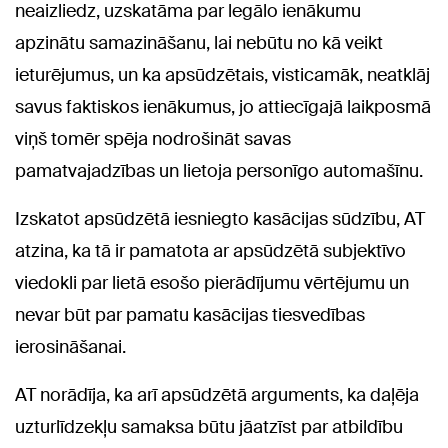
neaizliedz, uzskatāma par legālo ienākumu
apzinātu samazināšanu, lai nebūtu no kā veikt
ieturējumus, un ka apsūdzētais, visticamāk, neatklāj
savus faktiskos ienākumus, jo attiecīgajā laikposmā
viņš tomēr spēja nodrošināt savas
pamatvajadzības un lietoja personīgo automašīnu.
Izskatot apsūdzētā iesniegto kasācijas sūdzību, AT
atzina, ka tā ir pamatota ar apsūdzētā subjektīvo
viedokli par lietā esošo pierādījumu vērtējumu un
nevar būt par pamatu kasācijas tiesvedības
ierosināšanai.
AT norādīja, ka arī apsūdzētā arguments, ka daļēja
uzturlīdzekļu samaksa būtu jāatzīst par atbildību