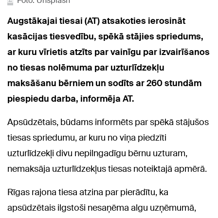
Foto: Unsplash
Augstākajai tiesai (AT) atsakoties ierosināt
kasācijas tiesvedību, spēkā stājies spriedums,
ar kuru vīrietis atzīts par vainīgu par izvairīšanos
no tiesas nolēmuma par uzturlīdzekļu
maksāšanu bērniem un sodīts ar 260 stundām
piespiedu darba, informēja AT.
Apsūdzētais, būdams informēts par spēkā stājušos
tiesas spriedumu, ar kuru no viņa piedzīti
uzturlīdzekļi divu nepilngadīgu bērnu uzturam,
nemaksāja uzturlīdzekļus tiesas noteiktajā apmērā.
Rīgas rajona tiesa atzina par pierādītu, ka
apsūdzētais ilgstoši nesaņēma algu uzņēmumā,