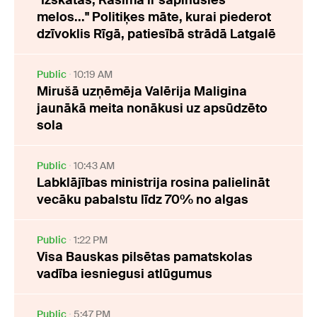
"Izskatās, Rasima ir sapinusies
melos..." Politiķes māte, kurai piederot
dzīvoklis Rīgā, patiesībā strādā Latgalē
Public
10:19 AM
Mirušā uzņēmēja Valērija Maligina
jaunākā meita nonākusi uz apsūdzēto
sola
Public
10:43 AM
Labklājības ministrija rosina palielināt
vecāku pabalstu līdz 70% no algas
Public
1:22 PM
Visa Bauskas pilsētas pamatskolas
vadība iesniegusi atlūgumus
Public
5:47 PM