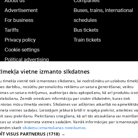
About us
Companies
Advertisement
Buses, trains, international
For business
schedules
Tariffs
Bus tickets
Privacy policy
Train tickets
Cookie settings
Political advertising
Cookie policy
 tīmekļa vietne izmanto sīkdatnes
Commenting terms
 tīmekļa vietnē tiek izmantotas sīkdatnes, lai nodrošinātu un uzlabotu tīmek
nes darbību., nosūtītu personalizētu reklāmu un satura ģenerēšanai, veiktu
āmas un satura mērījumus, auditorijas datu apkopošanu, kā arī produktu izst
TV program
zlabošanu. Zemāk sniedzam informāciju par visām sīkdatnēm, kuras tiek
Contract rules
ntotas mūsu tīmekļa vietnēs. Sīkdatnes var atšķirties atkarībā no apmeklētā
rneta vietnes sadaļas. Lietotājam jebkurā brīdī ir iespēja piekrist, atteikties va
360 Ziņu kontakti
īt savu piekrišanu. Piekrišanas sniegšana, kā arī tās atsaukšana vai mainīša
ecas uz visām interneta vietnes sadaļām. Vairāk informācijas par izmantotaj
Helio Media
atnēm skatīt
sīkdatņu izmantošanas noteikumos.
ĪT VISUS PARTNERUS
(1718) →
Vortal assistance service: e-mail -
info@1188.lv