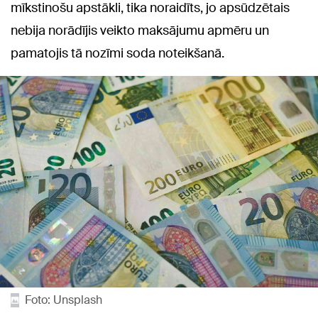
mīkstinošu apstākli, tika noraidīts, jo apsūdzētais
nebija norādījis veikto maksājumu apmēru un
pamatojis tā nozīmi soda noteikšanā.
Foto: Unsplash