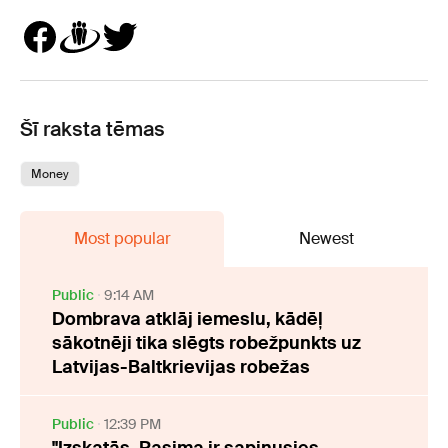
Šī raksta tēmas
Money
Most popular
Newest
Public
9:14 AM
Dombrava atklāj iemeslu, kādēļ
sākotnēji tika slēgts robežpunkts uz
Latvijas-Baltkrievijas robežas
Public
12:39 PM