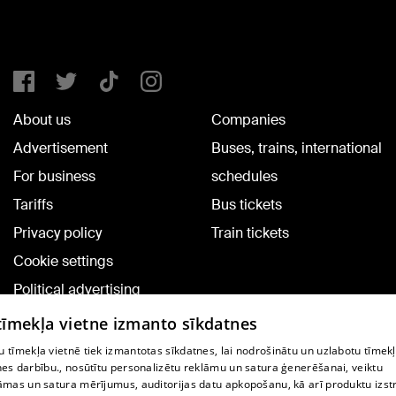
About us
Companies
Advertisement
Buses, trains, international
For business
schedules
Tariffs
Bus tickets
Privacy policy
Train tickets
Cookie settings
Political advertising
Cookie policy
 tīmekļa vietne izmanto sīkdatnes
Commenting terms
 tīmekļa vietnē tiek izmantotas sīkdatnes, lai nodrošinātu un uzlabotu tīmek
nes darbību., nosūtītu personalizētu reklāmu un satura ģenerēšanai, veiktu
āmas un satura mērījumus, auditorijas datu apkopošanu, kā arī produktu izst
TV program