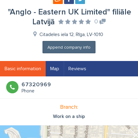
"Anglo - Eastern UK Limited" filiāle
Latvijā
0
Citadeles iela 12, Rīga, LV-1010
Append company info
Basic information
Map
Reviews
67320969
Phone
Branch:
Work on a ship