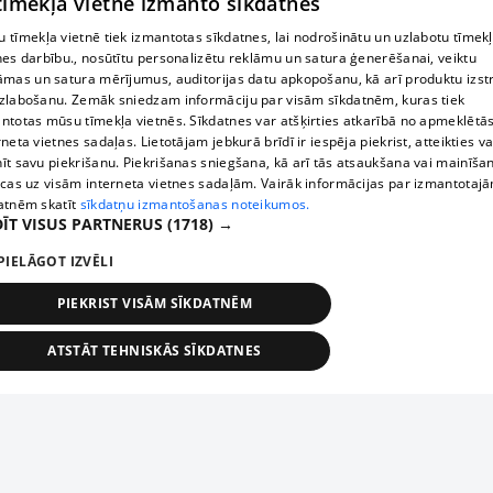
 tīmekļa vietne izmanto sīkdatnes
 tīmekļa vietnē tiek izmantotas sīkdatnes, lai nodrošinātu un uzlabotu tīmek
nes darbību., nosūtītu personalizētu reklāmu un satura ģenerēšanai, veiktu
āmas un satura mērījumus, auditorijas datu apkopošanu, kā arī produktu izst
zlabošanu. Zemāk sniedzam informāciju par visām sīkdatnēm, kuras tiek
ntotas mūsu tīmekļa vietnēs. Sīkdatnes var atšķirties atkarībā no apmeklētā
rneta vietnes sadaļas. Lietotājam jebkurā brīdī ir iespēja piekrist, atteikties va
īt savu piekrišanu. Piekrišanas sniegšana, kā arī tās atsaukšana vai mainīša
ecas uz visām interneta vietnes sadaļām. Vairāk informācijas par izmantotaj
atnēm skatīt
sīkdatņu izmantošanas noteikumos.
ĪT VISUS PARTNERUS
(1718) →
PIELĀGOT IZVĒLI
PIEKRIST VISĀM SĪKDATNĒM
ATSTĀT TEHNISKĀS SĪKDATNES
TEHNISKĀS/OBLIGĀTĀS
STATISTIKAS
MĒRĶĒŠANA
FUNKCIONĀLĀS
NEKLASIFICĒTĀS