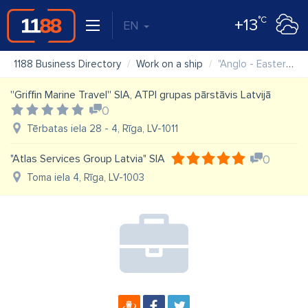
°C
+13
EN
1188 Business Directory
Work on a ship
"Anglo - Eastern UK Limited" filiāle Latvijā
''Griffin Marine Travel'' SIA, ATPI grupas pārstāvis Latvijā
0
Tērbatas iela 28 - 4, Rīga, LV-1011
"Atlas Services Group Latvia" SIA
0
Toma iela 4, Rīga, LV-1003