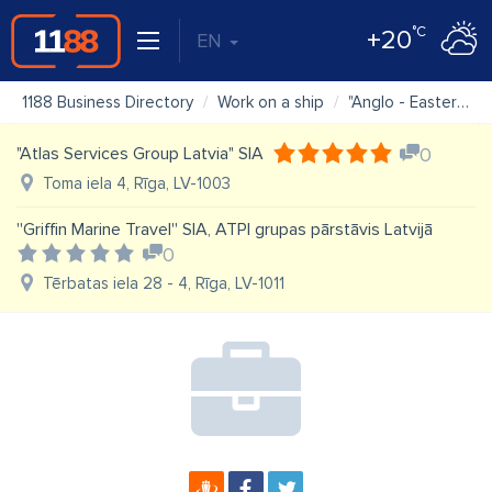
°C
+20
EN
1188 Business Directory
Work on a ship
"Anglo - Eastern UK Limited" filiāle Latvijā
"Atlas Services Group Latvia" SIA
0
Toma iela 4, Rīga, LV-1003
''Griffin Marine Travel'' SIA, ATPI grupas pārstāvis Latvijā
0
Tērbatas iela 28 - 4, Rīga, LV-1011