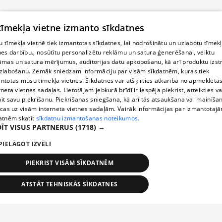
 tīmekļa vietne izmanto sīkdatnes
 tīmekļa vietnē tiek izmantotas sīkdatnes, lai nodrošinātu un uzlabotu tīmek
nes darbību., nosūtītu personalizētu reklāmu un satura ģenerēšanai, veiktu
āmas un satura mērījumus, auditorijas datu apkopošanu, kā arī produktu izst
zlabošanu. Zemāk sniedzam informāciju par visām sīkdatnēm, kuras tiek
ntotas mūsu tīmekļa vietnēs. Sīkdatnes var atšķirties atkarībā no apmeklētā
rneta vietnes sadaļas. Lietotājam jebkurā brīdī ir iespēja piekrist, atteikties va
īt savu piekrišanu. Piekrišanas sniegšana, kā arī tās atsaukšana vai mainīša
ecas uz visām interneta vietnes sadaļām. Vairāk informācijas par izmantotaj
atnēm skatīt
sīkdatņu izmantošanas noteikumos.
ĪT VISUS PARTNERUS
(1718) →
PIELĀGOT IZVĒLI
PIEKRIST VISĀM SĪKDATNĒM
ATSTĀT TEHNISKĀS SĪKDATNES
TEHNISKĀS/OBLIGĀTĀS
STATISTIKAS
MĒRĶĒŠANA