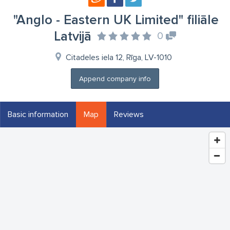
"Anglo - Eastern UK Limited" filiāle
Latvijā
0
Citadeles iela 12, Rīga, LV-1010
Append company info
Basic information
Map
Reviews