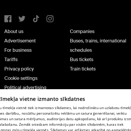
About us
Companies
Advertisement
Buses, trains, international
For business
schedules
Tariffs
Bus tickets
Privacy policy
Train tickets
Cookie settings
Political advertising
Cookie policy
 tīmekļa vietne izmanto sīkdatnes
Commenting terms
 tīmekļa vietnē tiek izmantotas sīkdatnes, lai nodrošinātu un uzlabotu tīmek
nes darbību., nosūtītu personalizētu reklāmu un satura ģenerēšanai, veiktu
āmas un satura mērījumus, auditorijas datu apkopošanu, kā arī produktu izst
TV program
zlabošanu. Zemāk sniedzam informāciju par visām sīkdatnēm, kuras tiek
Contract rules
ntotas mūsu tīmekļa vietnēs. Sīkdatnes var atšķirties atkarībā no apmeklētā