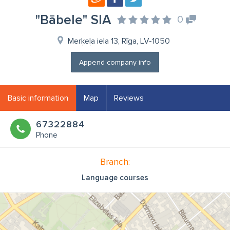
"Bābele" SIA
0
Merķeļa iela 13, Rīga, LV-1050
Append company info
Basic information
Map
Reviews
67322884
Phone
Branch:
Language courses