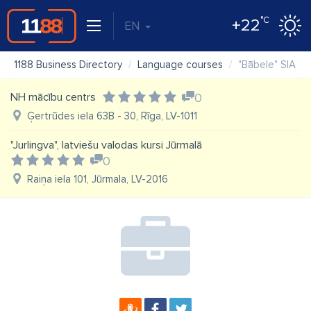
°C
+22
EN
1188 Business Directory
Language courses
"Bābele" SIA
NH mācību centrs
0
Ģertrūdes iela 63B - 30, Rīga, LV-1011
"Jurlingva", latviešu valodas kursi Jūrmalā
0
Raiņa iela 101, Jūrmala, LV-2016