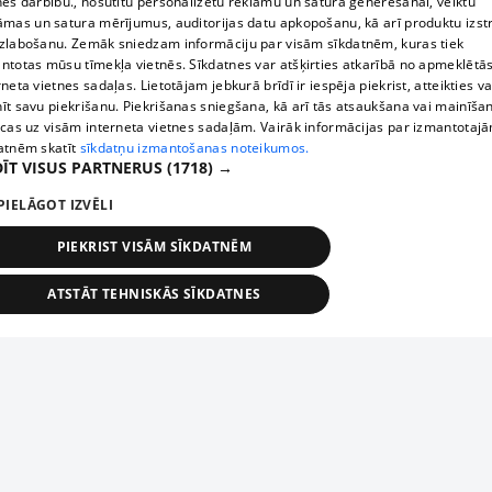
nes darbību., nosūtītu personalizētu reklāmu un satura ģenerēšanai, veiktu
āmas un satura mērījumus, auditorijas datu apkopošanu, kā arī produktu izst
zlabošanu. Zemāk sniedzam informāciju par visām sīkdatnēm, kuras tiek
ntotas mūsu tīmekļa vietnēs. Sīkdatnes var atšķirties atkarībā no apmeklētā
rneta vietnes sadaļas. Lietotājam jebkurā brīdī ir iespēja piekrist, atteikties va
īt savu piekrišanu. Piekrišanas sniegšana, kā arī tās atsaukšana vai mainīša
ecas uz visām interneta vietnes sadaļām. Vairāk informācijas par izmantotaj
atnēm skatīt
sīkdatņu izmantošanas noteikumos.
ĪT VISUS PARTNERUS
(1718) →
PIELĀGOT IZVĒLI
PIEKRIST VISĀM SĪKDATNĒM
ATSTĀT TEHNISKĀS SĪKDATNES
TEHNISKĀS/OBLIGĀTĀS
STATISTIKAS
MĒRĶĒŠANA
FUNKCIONĀLĀS
NEKLASIFICĒTĀS
ehniskās/obligātās
Statistikas
Mērķēšana
Funkcionālās
Neklasificēt