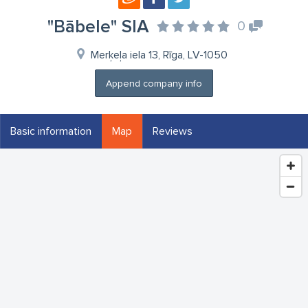
"Bābele" SIA
0
Merķeļa iela 13, Rīga, LV-1050
Append company info
Basic information
Map
Reviews