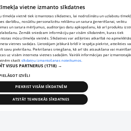
 tīmekļa vietne izmanto sīkdatnes
 tīmekļa vietnē tiek izmantotas sīkdatnes, lai nodrošinātu un uzlabotu tīmek
nes darbību., nosūtītu personalizētu reklāmu un satura ģenerēšanai, veiktu
āmas un satura mērījumus, auditorijas datu apkopošanu, kā arī produktu izst
zlabošanu. Zemāk sniedzam informāciju par visām sīkdatnēm, kuras tiek
ntotas mūsu tīmekļa vietnēs. Sīkdatnes var atšķirties atkarībā no apmeklētā
rneta vietnes sadaļas. Lietotājam jebkurā brīdī ir iespēja piekrist, atteikties va
īt savu piekrišanu. Piekrišanas sniegšana, kā arī tās atsaukšana vai mainīša
ecas uz visām interneta vietnes sadaļām. Vairāk informācijas par izmantotaj
atnēm skatīt
sīkdatņu izmantošanas noteikumos.
ĪT VISUS PARTNERUS
(1718) →
PIELĀGOT IZVĒLI
PIEKRIST VISĀM SĪKDATNĒM
ATSTĀT TEHNISKĀS SĪKDATNES
TEHNISKĀS/OBLIGĀTĀS
STATISTIKAS
MĒRĶĒŠANA
FUNKCIONĀLĀS
NEKLASIFICĒTĀS