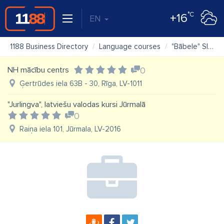
°C
+16
EN
1188 Business Directory
Language courses
"Bābele" SIA
NH mācību centrs
0
Ģertrūdes iela 63B - 30, Rīga, LV-1011
"Jurlingva", latviešu valodas kursi Jūrmalā
0
Raiņa iela 101, Jūrmala, LV-2016