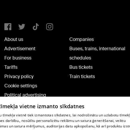
About us
Companies
Advertisement
Buses, trains, international
For business
schedules
Tariffs
Bus tickets
Privacy policy
Train tickets
Cookie settings
Political advertising
Cookie policy
 tīmekļa vietne izmanto sīkdatnes
Commenting terms
 tīmekļa vietnē tiek izmantotas sīkdatnes, lai nodrošinātu un uzlabotu tīmek
nes darbību., nosūtītu personalizētu reklāmu un satura ģenerēšanai, veiktu
āmas un satura mērījumus, auditorijas datu apkopošanu, kā arī produktu izst
TV program