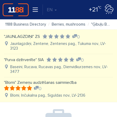
°C
+21
EN
1188 Business Directory
Berries, mushrooms
"Ģibuļu Berry", SIA Qeenberry
"JAUNLAGZDIŅI" ZS
0
Jaunlagzdiņi, Zentene, Zentenes pag., Tukuma nov., LV-
3123
"Purva dzērvenīte" SIA
0
Baseini, Rucava, Rucavas pag., Dienvidkurzemes nov., LV-
3477
"Blomi" Zemeņu audzēšanas saimniecība
0
Blomi, Inčukalna pag., Siguldas nov., LV-2136