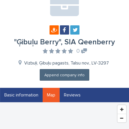
"Ģibuļu Berry", SIA Qeenberry
0
Vizbuļi, Ģibuļu pagasts, Talsu nov., LV-3297
Append company info
Basic information
Map
Reviews