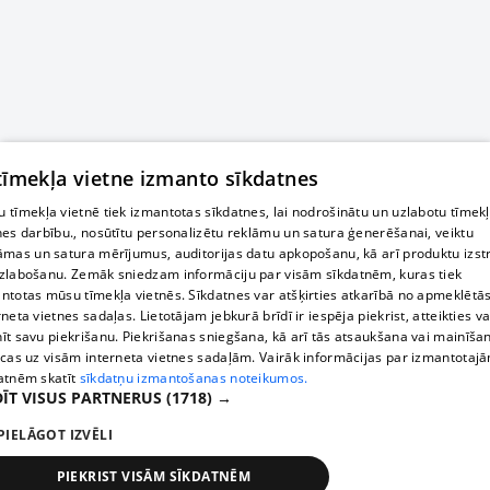
 tīmekļa vietne izmanto sīkdatnes
 tīmekļa vietnē tiek izmantotas sīkdatnes, lai nodrošinātu un uzlabotu tīmek
nes darbību., nosūtītu personalizētu reklāmu un satura ģenerēšanai, veiktu
āmas un satura mērījumus, auditorijas datu apkopošanu, kā arī produktu izst
zlabošanu. Zemāk sniedzam informāciju par visām sīkdatnēm, kuras tiek
ntotas mūsu tīmekļa vietnēs. Sīkdatnes var atšķirties atkarībā no apmeklētā
rneta vietnes sadaļas. Lietotājam jebkurā brīdī ir iespēja piekrist, atteikties va
īt savu piekrišanu. Piekrišanas sniegšana, kā arī tās atsaukšana vai mainīša
ecas uz visām interneta vietnes sadaļām. Vairāk informācijas par izmantotaj
atnēm skatīt
sīkdatņu izmantošanas noteikumos.
ĪT VISUS PARTNERUS
(1718) →
PIELĀGOT IZVĒLI
PIEKRIST VISĀM SĪKDATNĒM