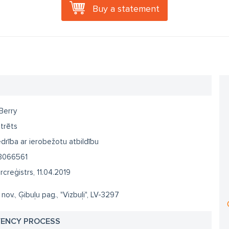
Buy a statement
Berry
trēts
drība ar ierobežotu atbildību
3066561
creģistrs, 11.04.2019
 nov., Ģibuļu pag., "Vizbuļi", LV-3297
VENCY PROCESS