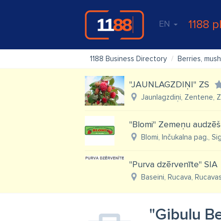
1188 p
EN
1188 Business Directory
Berries, mus
"JAUNLAGZDIŅI" ZS
Jaunlagzdiņi, Zentene, 
"Blomi" Zemeņu audzēš
Blomi, Inčukalna pag., Si
"Purva dzērvenīte" SIA
Baseini, Rucava, Rucava
"Ģibuļu B