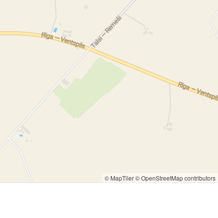
© MapTiler
© OpenStreetMap contributors