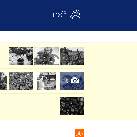
°C
+18
6