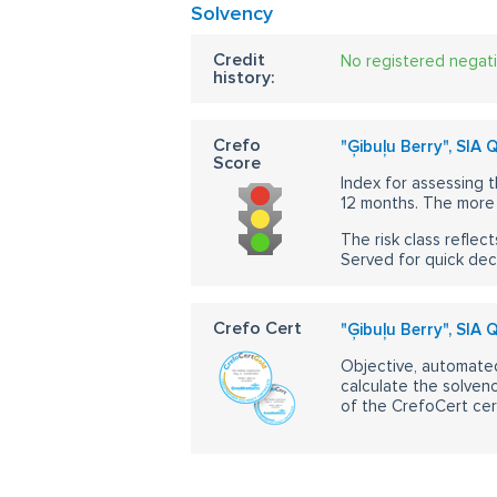
Solvency
Credit
No registered negat
history:
Crefo
"Ģibuļu Berry", SIA
Score
Index for assessing t
12 months. The more 
The risk class reflect
Served for quick dec
Crefo Cert
"Ģibuļu Berry", SIA
Objective, automated
calculate the solvenc
of the CrefoCert cert