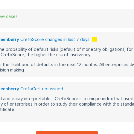
ive cases
 Qeenberry
CrefoScore changes in last 7 days
he probability of default risks (default of monetary obligations) for
CrefoScore, the higher the risk of insolvency.
s the likelihood of defaults in the next 12 months. All enterprises div
ision making
 Qeenberry
CrefoCert not issued
 and easily interpretable - CrefoScore is a unique index that used
y of enterprises in order to study their compliance with the stand
ificate.