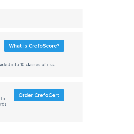
What is CrefoScore?
ided into 10 classes of risk.
Order CrefoCert
 to
ards