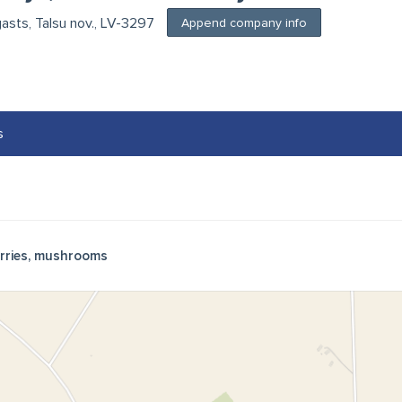
gasts, Talsu nov., LV-3297
Append company info
s
rries, mushrooms