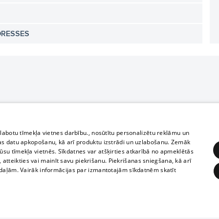
DRESSES
zlabotu tīmekļa vietnes darbību., nosūtītu personalizētu reklāmu un
as datu apkopošanu, kā arī produktu izstrādi un uzlabošanu. Zemāk
su tīmekļa vietnēs. Sīkdatnes var atšķirties atkarībā no apmeklētās
, atteikties vai mainīt savu piekrišanu. Piekrišanas sniegšana, kā arī
adaļām. Vairāk informācijas par izmantotajām sīkdatnēm skatīt