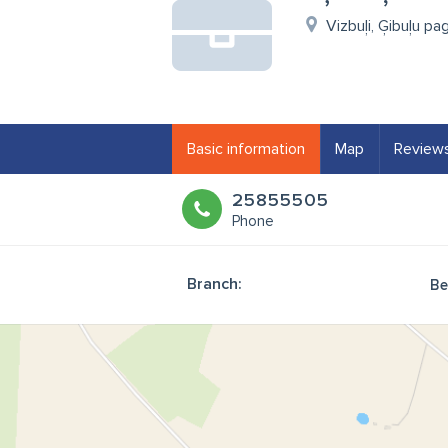
Vizbuļi, Ģibuļu pa
Basic information
Map
Review
25855505
Phone
Branch:
Be