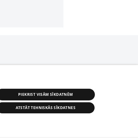
PIEKRIST VISĀM SĪKDATNĒM
ATSTĀT TEHNISKĀS SĪKDATNES