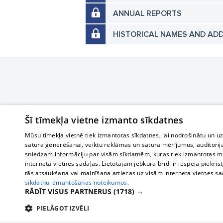
ANNUAL REPORTS
HISTORICAL NAMES AND AD
Šī tīmekļa vietne izmanto sīkdatnes
Mūsu tīmekļa vietnē tiek izmantotas sīkdatnes, lai nodrošinātu un u
satura ģenerēšanai, veiktu reklāmas un satura mērījumus, auditorij
sniedzam informāciju par visām sīkdatnēm, kuras tiek izmantotas mū
interneta vietnes sadaļas. Lietotājam jebkurā brīdī ir iespēja piekrist
tās atsaukšana vai mainīšana attiecas uz visām interneta vietnes s
sīkdatņu izmantošanas noteikumos.
RĀDĪT VISUS PARTNERUS
(1718) →
PIELĀGOT IZVĒLI