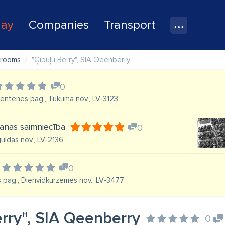
lay
Companies
Transport
hrooms
"Ģibuļu Berry", SIA Qeenberry
0
Zentenes pag., Tukuma nov., LV-3123
anas saimniecība
0
guldas nov., LV-2136
0
s pag., Dienvidkurzemes nov., LV-3477
erry", SIA Qeenberry
0