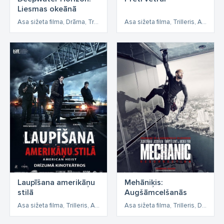
Liesmas okeānā
Asa sižeta filma, Drāma, Trilleris, Asa sižeta
Asa sižeta filma, Trilleris, Asa sižeta
Laupīšana amerikāņu
Mehāniķis:
stilā
Augšāmcelšanās
Asa sižeta filma, Trilleris, Asa sižeta
Asa sižeta filma, Trilleris, Detektīvfilma, Asa sižeta