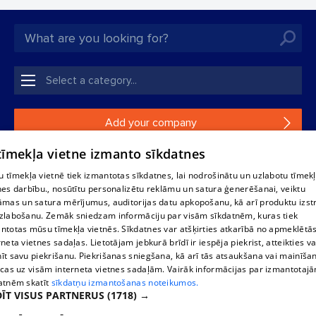
Add your company
 tīmekļa vietne izmanto sīkdatnes
If your company is not in our database, please fill in a
simple form.
 tīmekļa vietnē tiek izmantotas sīkdatnes, lai nodrošinātu un uzlabotu tīmek
nes darbību., nosūtītu personalizētu reklāmu un satura ģenerēšanai, veiktu
āmas un satura mērījumus, auditorijas datu apkopošanu, kā arī produktu izst
Reproduction, or distribution of 1188 database, its parts or the
zlabošanu. Zemāk sniedzam informāciju par visām sīkdatnēm, kuras tiek
information contained in the database, or parts of information in
ntotas mūsu tīmekļa vietnēs. Sīkdatnes var atšķirties atkarībā no apmeklētā
any form is strictly prohibited. Also automatic download is
rneta vietnes sadaļas. Lietotājam jebkurā brīdī ir iespēja piekrist, atteikties va
prohibited. Reproduction of any material published on the
īt savu piekrišanu. Piekrišanas sniegšana, kā arī tās atsaukšana vai mainīša
website 1188 is strictly forbidden without the editorial license of
ecas uz visām interneta vietnes sadaļām. Vairāk informācijas par izmantotaj
1188 website.
atnēm skatīt
sīkdatņu izmantošanas noteikumos.
ĪT VISUS PARTNERUS
(1718) →