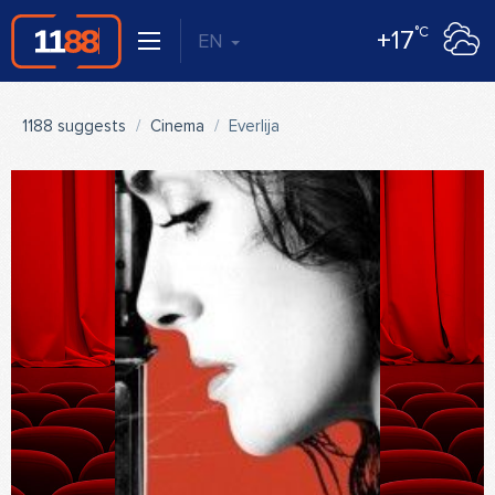
°C
+17
EN
1188 suggests
Cinema
Everlija