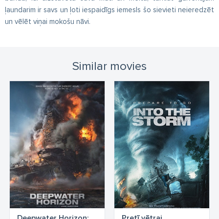
ļaundarim ir savs un ļoti iespaidīgs iemesls šo sievieti neieredzēt
un vēlēt viņai mokošu nāvi.
Similar movies
Deepwater Horizon:
Pretī vētrai