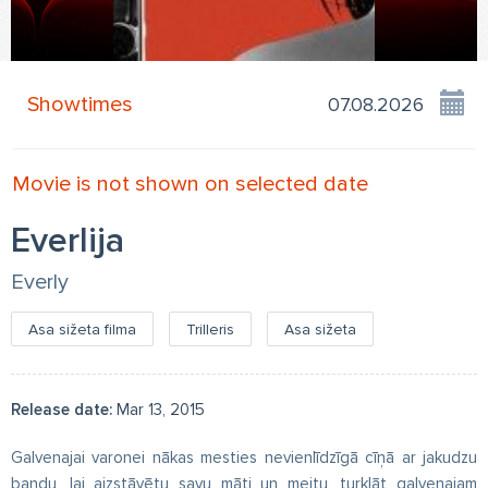
Showtimes
Movie is not shown on selected date
Everlija
Everly
Asa sižeta filma
Trilleris
Asa sižeta
Release date:
Mar 13, 2015
Galvenajai varonei nākas mesties nevienlīdzīgā cīņā ar jakudzu
bandu, lai aizstāvētu savu māti un meitu, turklāt galvenajam