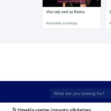
Visi ceļi ved uz Romu
Romantika, Komēdija
About us
Compan
Šī tīmekļa vietne izmanto sīkdatnes