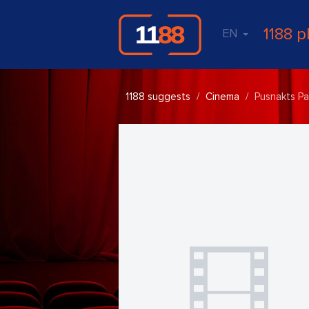
1188 p
EN
1188 suggests
Cinema
Pusnakts Pa