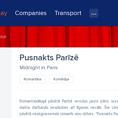
lay
Companies
Transport
rīzē
Pusnakts Parīzē
Midnight in Paris
Romantika
Komēdija
Romantiskākajā pilsētā Parīzē ierodas jauns pāris, ku
darba darīšanās ieradušies arī līgavas vecāki. Šie cil
pilsētā neatgriezeniski izmainīs viņu dzīves. "Pusnakts P