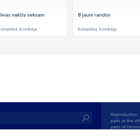
Divas naktis seksam
8 jauni randiņi
Romantika, Komēdija
Romantika, Komēdija
Reproduction, o
parts or the i
parts of informa
Also automatic
ies
In the cinemas
of any materia