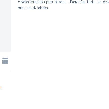
cilvēka mīlestību pret pilsētu - Parīzi. Par ilūziju, ka dz
būtu daudz labāka.
n