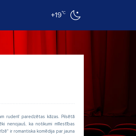
°C
+19
ram rudenī paredzētas kāzas. Pilsētā
vēki nenojauš, ka notikumi mīlestības
arīzē" ir romantiska komēdija par jauna