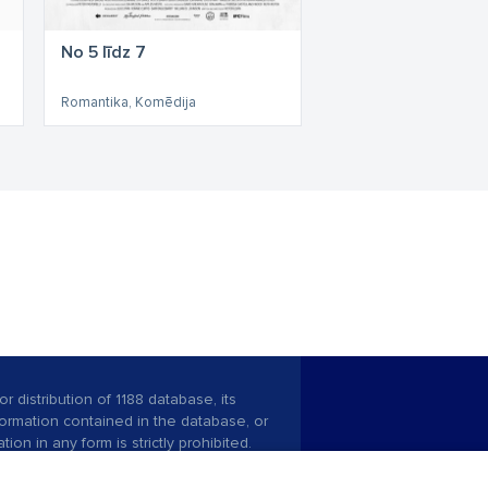
No 5 līdz 7
Romantika, Komēdija
r distribution of 1188 database, its
nformation contained in the database, or
tion in any form is strictly prohibited.
 download is prohibited. Reproduction
l published on the website 1188 is