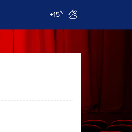
°C
+15