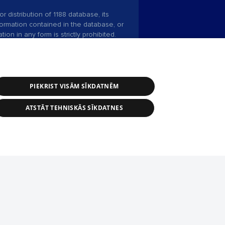
r distribution of 1188 database, its
nformation contained in the database, or
tion in any form is strictly prohibited.
 download is prohibited. Reproduction
l published on the website 1188 is
den without the editorial license of 1188
PIEKRIST VISĀM SĪKDATNĒM
ATSTĀT TEHNISKĀS SĪKDATNES
ce service: e-mail -
info@1188.lv
 Helio Media
2004-2026
tīmekļa vietne nevarēs pilnvērtīgi darboties un sniegt