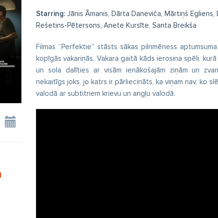
Starring:
Jānis Āmanis, Dārta Daneviča, Mārtiņš Egliens, D
Rešetins-Pētersons, Anete Kursīte, Santa Breikša
Filmas “Perfektie” stāsts sākas pilnmēness aptumsuma 
kopīgās vakariņās. Vakara gaitā kāds ierosina spēli, kurā
un sola dalīties ar visām ienākošajām ziņām un zva
nekaitīgs joks, jo katrs ir pārliecināts, ka viņam nav, ko sl
valodā ar subtitriem krievu un angļu valodā.
n