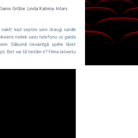
ainis Grūbe, Linda Kalniņa, Intars
naktī, kad septiņi seni draugi sanāk
 ikviens noliek savu telefonu uz galda
niem. Sākumā nevainīgā spēle šķiet
ēpt. Bet vai tā tiešām ir? Filma latviešu