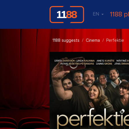
1188 p
EN
1188 suggests
Cinema
Perfektie