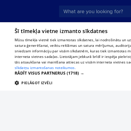
About us
Compan
Šī tīmekļa vietne izmanto sīkdatnes
Advertisement
Buses, t
Mūsu tīmekļa vietnē tiek izmantotas sīkdatnes, lai nodrošinātu un u
interna
For business
satura ģenerēšanai, veiktu reklāmas un satura mērījumus, auditorij
Bus tick
sniedzam informāciju par visām sīkdatnēm, kuras tiek izmantotas mū
Tariffs
interneta vietnes sadaļas. Lietotājam jebkurā brīdī ir iespēja piekrist
Train ti
Privacy policy
tās atsaukšana vai mainīšana attiecas uz visām interneta vietnes s
sīkdatņu izmantošanas noteikumos.
Cookie settings
RĀDĪT VISUS PARTNERUS
(1718) →
Political advertising
PIELĀGOT IZVĒLI
Cookie policy
TEHNISKĀS/OBLIGĀTĀS
STATISTIKAS
M
Commenting terms
Tehniskās/
If yo
Add your company
a sim
Tehniskās/obligātās sīkdatnes nepieciešamas, lai lietotājs varētu brīvi apm