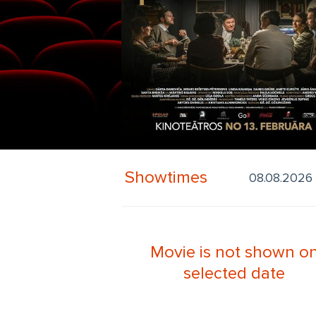
Showtimes
Movie is not shown o
selected date