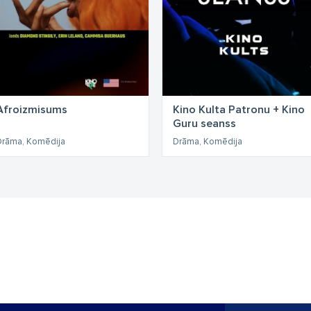
Afroizmisums
Kino Kulta Patronu + Kino
Guru seanss
Drāma, Komēdija
Drāma, Komēdija