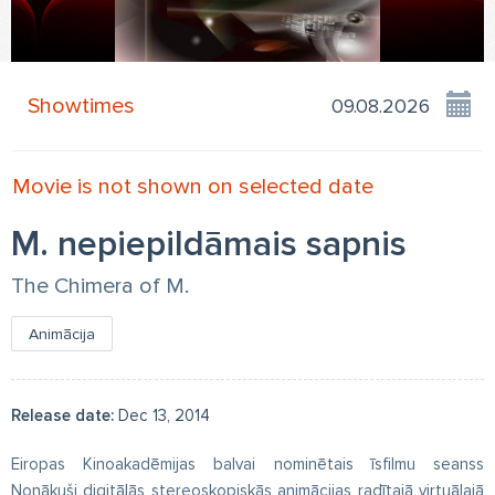
Showtimes
Movie is not shown on selected date
M. nepiepildāmais sapnis
The Chimera of M.
Animācija
Release date:
Dec 13, 2014
Eiropas Kinoakadēmijas balvai nominētais īsfilmu seanss
Nonākuši digitālās stereoskopiskās animācijas radītajā virtuālajā