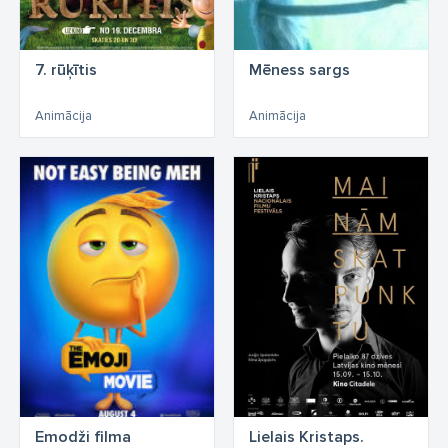
7. rūķītis
Mēness sargs
Animācija
Animācija
Emodži filma
Lielais Kristaps.