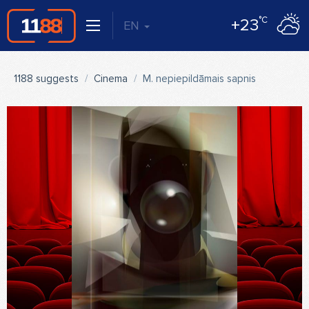
°C
+23
EN
1188 suggests
Cinema
M. nepiepildāmais sapnis