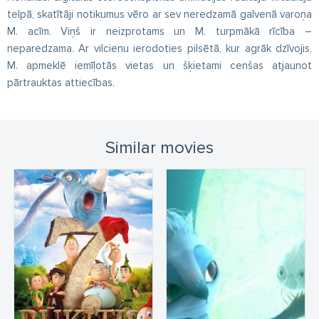
telpā, skatītāji notikumus vēro ar sev neredzamā galvenā varoņa
M. acīm. Viņš ir neizprotams un M. turpmākā rīcība –
neparedzama. Ar vilcienu ierodoties pilsētā, kur agrāk dzīvojis,
M. apmeklē iemīļotās vietas un šķietami cenšas atjaunot
pārtrauktas attiecības.
Similar movies