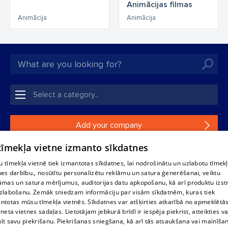
Animācijas filmas
Animācija
Animācija
Add your company
 tīmekļa vietne izmanto sīkdatnes
If your company is not in our database, please fill in a
simple form.
 tīmekļa vietnē tiek izmantotas sīkdatnes, lai nodrošinātu un uzlabotu tīmek
nes darbību., nosūtītu personalizētu reklāmu un satura ģenerēšanai, veiktu
āmas un satura mērījumus, auditorijas datu apkopošanu, kā arī produktu izst
Reproduction, or distribution of 1188 database, its parts or the
zlabošanu. Zemāk sniedzam informāciju par visām sīkdatnēm, kuras tiek
information contained in the database, or parts of information in
ntotas mūsu tīmekļa vietnēs. Sīkdatnes var atšķirties atkarībā no apmeklētā
any form is strictly prohibited. Also automatic download is
rneta vietnes sadaļas. Lietotājam jebkurā brīdī ir iespēja piekrist, atteikties va
prohibited. Reproduction of any material published on the
īt savu piekrišanu. Piekrišanas sniegšana, kā arī tās atsaukšana vai mainīša
website 1188 is strictly forbidden without the editorial license of