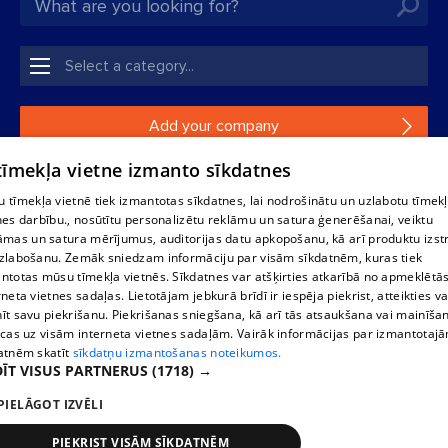
Add your company
 tīmekļa vietne izmanto sīkdatnes
If your company is not in our database, please fill in a
simple form.
 tīmekļa vietnē tiek izmantotas sīkdatnes, lai nodrošinātu un uzlabotu tīmek
nes darbību., nosūtītu personalizētu reklāmu un satura ģenerēšanai, veiktu
āmas un satura mērījumus, auditorijas datu apkopošanu, kā arī produktu izst
Reproduction, or distribution of 1188 database, its parts or the
zlabošanu. Zemāk sniedzam informāciju par visām sīkdatnēm, kuras tiek
information contained in the database, or parts of information in
ntotas mūsu tīmekļa vietnēs. Sīkdatnes var atšķirties atkarībā no apmeklētā
any form is strictly prohibited. Also automatic download is
rneta vietnes sadaļas. Lietotājam jebkurā brīdī ir iespēja piekrist, atteikties va
prohibited. Reproduction of any material published on the
īt savu piekrišanu. Piekrišanas sniegšana, kā arī tās atsaukšana vai mainīša
website 1188 is strictly forbidden without the editorial license of
ecas uz visām interneta vietnes sadaļām. Vairāk informācijas par izmantotaj
1188 website.
atnēm skatīt
sīkdatņu izmantošanas noteikumos.
ĪT VISUS PARTNERUS
(1718) →
PIELĀGOT IZVĒLI
Vortal assistance service: e-mail -
info@1188.lv
Elaborated
SIA Helio Media
2004-2026
PIEKRIST VISĀM SĪKDATNĒM