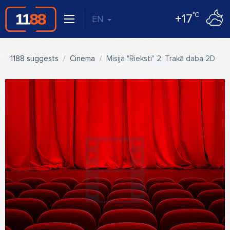
°C
+17
EN
1188 suggests
Cinema
Misija "Rieksti" 2: Trakā daba 2D