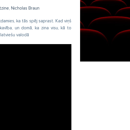
zine, Nicholas Braun
damies, ka tās spēj saprast. Kad viņš
epkavība, un domā, ka zina visu, kā to
 latviešu valodā