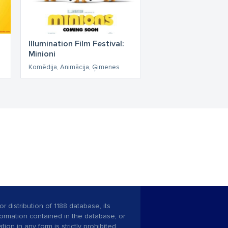
Illumination Film Festival:
Minioni
Komēdija, Animācija, Ģimenes
r distribution of 1188 database, its
nformation contained in the database, or
tion in any form is strictly prohibited.