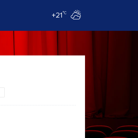
°C
+21