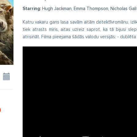
Starring:
Hugh Jackman, Emma Thompson, Nicholas Galit
Katru vakaru gans lasa savām aitām detektīvromānu, izlik
tiek atrasts miris, aitas uzreiz saprot, ka tā bijusi sl
atrisināt. Filma pieejama šādās valodu versijās: - dublēta
n