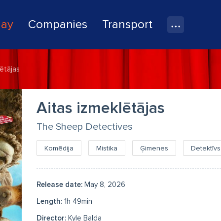
lay
Companies
Transport
lētājas
Aitas izmeklētājas
The Sheep Detectives
Komēdija
Mistika
Ģimenes
Detektīvs
Release date:
May 8, 2026
Length:
1h 49min
Director:
Kyle Balda