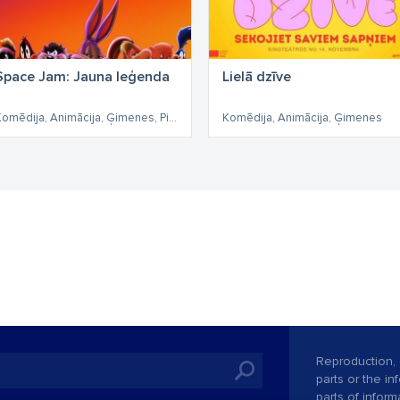
Space Jam: Jauna leģenda
Lielā dzīve
Komēdija, Animācija, Ģimenes, Piedzīvojumu
Komēdija, Animācija, Ģimenes
Reproduction, o
parts or the i
parts of informa