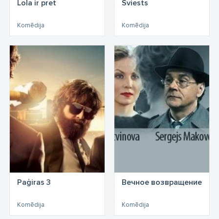
Lola ir pret
Sviests
Komēdija
Komēdija
Paģiras 3
Вечное возвращение
Komēdija
Komēdija