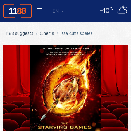
°C
+10
EN
1188 suggests
Cinema
Izsalkuma spēles