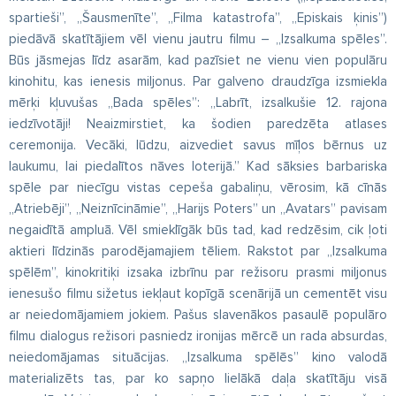
spartieši”, „Šausmenīte”, „Filma katastrofa”, „Episkais ķinis”)
piedāvā skatītājiem vēl vienu jautru filmu – „Izsalkuma spēles”.
Būs jāsmejas līdz asarām, kad pazīsiet ne vienu vien populāru
kinohitu, kas ienesis miljonus. Par galveno draudzīga izsmiekla
mērķi kļuvušas „Bada spēles”: „Labrīt, izsalkušie 12. rajona
iedzīvotāji! Neaizmirstiet, ka šodien paredzēta atlases
ceremonija. Vecāki, lūdzu, aizvediet savus mīļos bērnus uz
laukumu, lai piedalītos nāves loterijā.” Kad sāksies barbariska
spēle par niecīgu vistas cepeša gabaliņu, vērosim, kā cīnās
„Atriebēji”, „Neiznīcināmie”, „Harijs Poters” un „Avatars” pavisam
negaidītā ampluā. Vēl smieklīgāk būs tad, kad redzēsim, cik ļoti
aktieri līdzinās parodējamajiem tēliem. Rakstot par „Izsalkuma
spēlēm”, kinokritiķi izsaka izbrīnu par režisoru prasmi miljonus
ienesušo filmu sižetus iekļaut kopīgā scenārijā un cementēt visu
ar neiedomājamiem jokiem. Pašus slavenākos pasaulē populāro
filmu dialogus režisori pasniedz ironijas mērcē un rada absurdas,
neiedomājamas situācijas. „Izsalkuma spēlēs” kino valodā
materializēts tas, par ko sapņo lielākā daļa skatītāju visā