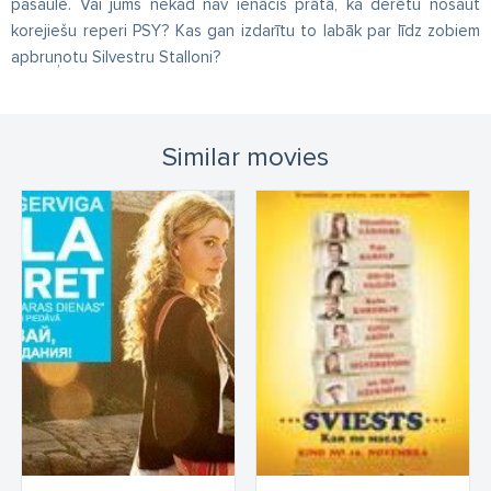
pasaulē. Vai jums nekad nav ienācis prātā, ka derētu nošaut
korejiešu reperi PSY? Kas gan izdarītu to labāk par līdz zobiem
apbruņotu Silvestru Stalloni?
Similar movies