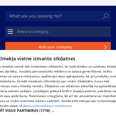
Add your company
 tīmekļa vietne izmanto sīkdatnes
If your company is not in our database, please fill in a
simple form.
 tīmekļa vietnē tiek izmantotas sīkdatnes, lai nodrošinātu un uzlabotu tīmek
nes darbību., nosūtītu personalizētu reklāmu un satura ģenerēšanai, veiktu
āmas un satura mērījumus, auditorijas datu apkopošanu, kā arī produktu izst
Reproduction, or distribution of 1188 database, its parts or the
zlabošanu. Zemāk sniedzam informāciju par visām sīkdatnēm, kuras tiek
information contained in the database, or parts of information in
ntotas mūsu tīmekļa vietnēs. Sīkdatnes var atšķirties atkarībā no apmeklētā
any form is strictly prohibited. Also automatic download is
rneta vietnes sadaļas. Lietotājam jebkurā brīdī ir iespēja piekrist, atteikties va
prohibited. Reproduction of any material published on the
īt savu piekrišanu. Piekrišanas sniegšana, kā arī tās atsaukšana vai mainīša
website 1188 is strictly forbidden without the editorial license of
ecas uz visām interneta vietnes sadaļām. Vairāk informācijas par izmantotaj
1188 website.
atnēm skatīt
sīkdatņu izmantošanas noteikumos.
ĪT VISUS PARTNERUS
(1718) →