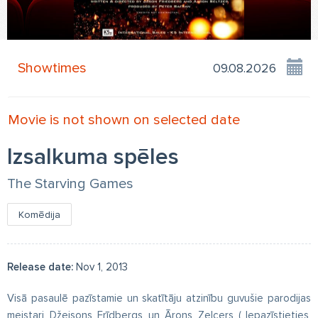
Showtimes
Movie is not shown on selected date
Izsalkuma spēles
The Starving Games
Komēdija
Release date:
Nov 1, 2013
Visā pasaulē pazīstamie un skatītāju atzinību guvušie parodijas
meistari Džeisons Frīdbergs un Ārons Zelcers („Iepazīstieties,