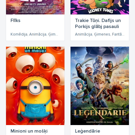
Flīks
Trakie Tūņi. Dafijs un
Porkijs glābj pasauli
Komēdija, Animācija, Ģimenes, Fantāzija, Piedzīvojumi
Animācija, Ģimenes, Fantāzija, Piedzīvojumi
Minioni un mošķi
Leģendārie