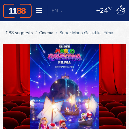
°C
+24
EN
1188 suggests
Cinema
Super Mario Galaktika: Filma