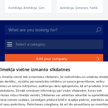
Komēdija, Animācija, Ģimenes, Piedzīvojumi
Animācija, Ģimenes, Fantāzija, Piedzīvojumi
Add your company
 tīmekļa vietne izmanto sīkdatnes
If your company is not in our database, please fill in a
simple form.
 tīmekļa vietnē tiek izmantotas sīkdatnes, lai nodrošinātu un uzlabotu tīmek
nes darbību., nosūtītu personalizētu reklāmu un satura ģenerēšanai, veiktu
āmas un satura mērījumus, auditorijas datu apkopošanu, kā arī produktu izst
Reproduction, or distribution of 1188 database, its parts or the
zlabošanu. Zemāk sniedzam informāciju par visām sīkdatnēm, kuras tiek
information contained in the database, or parts of information in
ntotas mūsu tīmekļa vietnēs. Sīkdatnes var atšķirties atkarībā no apmeklētā
any form is strictly prohibited. Also automatic download is
rneta vietnes sadaļas. Lietotājam jebkurā brīdī ir iespēja piekrist, atteikties va
prohibited. Reproduction of any material published on the
īt savu piekrišanu. Piekrišanas sniegšana, kā arī tās atsaukšana vai mainīša
website 1188 is strictly forbidden without the editorial license of