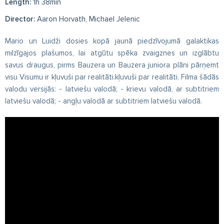
Length:
1h 38min
Director:
Aaron Horvath, Michael Jelenic
Mario un Luidži dosies kopā jaunā piedzīvojumā galaktikas
milzīgajos plašumos, lai atgūtu spēka zvaigznes un izglābtu
savus draugus, pirms Bauzera un Bauzera juniora plāni pārņemt
visu Visumu ir kļuvuši par realitāti.kļuvuši par realitāti. Filma šādās
valodu versijās: - latviešu valodā; - krievu valodā, ar subtitriem
latviešu valodā; - angļu valodā ar subtitriem latviešu valodā.