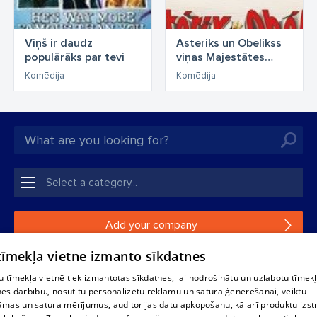
Viņš ir daudz
Asteriks un Obelikss
populārāks par tevi
viņas Majestātes
dienestā
Komēdija
Komēdija
Add your company
 tīmekļa vietne izmanto sīkdatnes
If your company is not in our database, please fill in a
simple form.
 tīmekļa vietnē tiek izmantotas sīkdatnes, lai nodrošinātu un uzlabotu tīmek
nes darbību., nosūtītu personalizētu reklāmu un satura ģenerēšanai, veiktu
āmas un satura mērījumus, auditorijas datu apkopošanu, kā arī produktu izst
Reproduction, or distribution of 1188 database, its parts or the