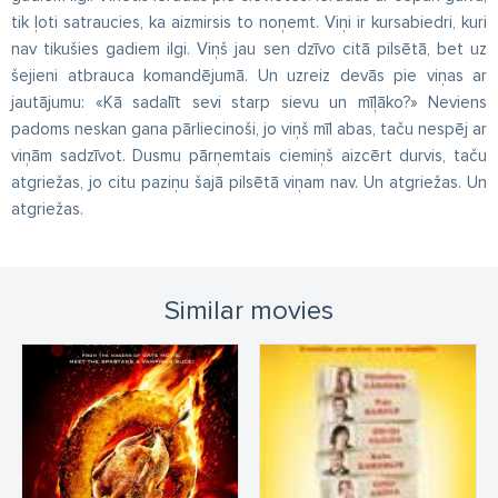
tik ļoti satraucies, ka aizmirsis to noņemt. Viņi ir kursabiedri, kuri
nav tikušies gadiem ilgi. Viņš jau sen dzīvo citā pilsētā, bet uz
šejieni atbrauca komandējumā. Un uzreiz devās pie viņas ar
jautājumu: «Kā sadalīt sevi starp sievu un mīļāko?» Neviens
padoms neskan gana pārliecinoši, jo viņš mīl abas, taču nespēj ar
viņām sadzīvot. Dusmu pārņemtais ciemiņš aizcērt durvis, taču
atgriežas, jo citu paziņu šajā pilsētā viņam nav. Un atgriežas. Un
atgriežas.
Similar movies