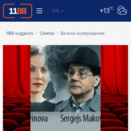
°C
+13
EN
1188 suggests
Cinema
Вечное возвращение