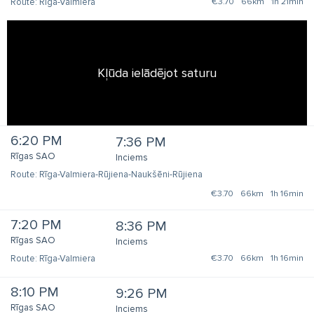
Rīga-Valmiera
€3.70
66km
1h 21min
Kļūda ielādējot saturu
6:20 PM
7:36 PM
Rīgas SAO
Inciems
Rīga-Valmiera-Rūjiena-Naukšēni-Rūjiena
€3.70
66km
1h 16min
7:20 PM
8:36 PM
Rīgas SAO
Inciems
Rīga-Valmiera
€3.70
66km
1h 16min
8:10 PM
9:26 PM
Rīgas SAO
Inciems