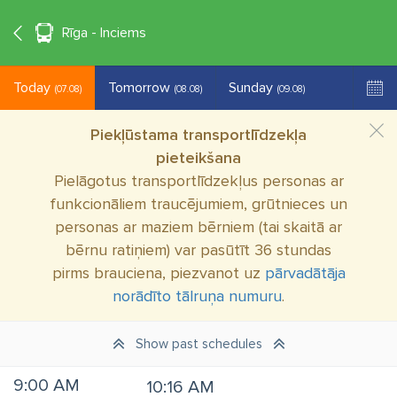
°C
+18
EN
Rīga - Inciems
Today
Tomorrow
Sunday
(07.08)
(08.08)
(09.08)
Piekļūstama transportlīdzekļa
pieteikšana
Pielāgotus transportlīdzekļus personas ar
funkcionāliem traucējumiem, grūtnieces un
personas ar maziem bērniem (tai skaitā ar
bērnu ratiņiem) var pasūtīt 36 stundas
pirms brauciena, piezvanot uz
pārvadātāja
norādīto tālruņa numuru
.
Show past schedules
9:00 AM
10:16 AM