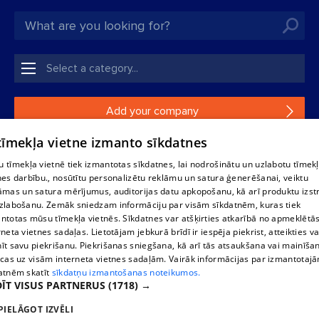
Add your company
 tīmekļa vietne izmanto sīkdatnes
If your company is not in our database, please fill in a
simple form.
 tīmekļa vietnē tiek izmantotas sīkdatnes, lai nodrošinātu un uzlabotu tīmek
nes darbību., nosūtītu personalizētu reklāmu un satura ģenerēšanai, veiktu
āmas un satura mērījumus, auditorijas datu apkopošanu, kā arī produktu izst
Reproduction, or distribution of 1188 database, its parts or the
zlabošanu. Zemāk sniedzam informāciju par visām sīkdatnēm, kuras tiek
information contained in the database, or parts of information in
ntotas mūsu tīmekļa vietnēs. Sīkdatnes var atšķirties atkarībā no apmeklētā
any form is strictly prohibited. Also automatic download is
rneta vietnes sadaļas. Lietotājam jebkurā brīdī ir iespēja piekrist, atteikties va
prohibited. Reproduction of any material published on the
īt savu piekrišanu. Piekrišanas sniegšana, kā arī tās atsaukšana vai mainīša
website 1188 is strictly forbidden without the editorial license of
ecas uz visām interneta vietnes sadaļām. Vairāk informācijas par izmantotaj
1188 website.
atnēm skatīt
sīkdatņu izmantošanas noteikumos.
ĪT VISUS PARTNERUS
(1718) →
PIELĀGOT IZVĒLI
Vortal assistance service: e-mail -
info@1188.lv