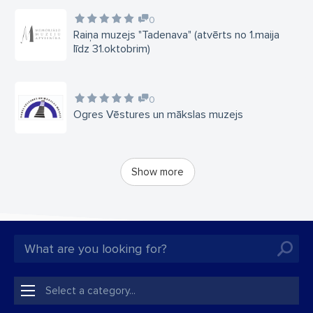
0
Raiņa muzejs "Tadenava" (atvērts no 1.maija
līdz 31.oktobrim)
0
Ogres Vēstures un mākslas muzejs
Show more