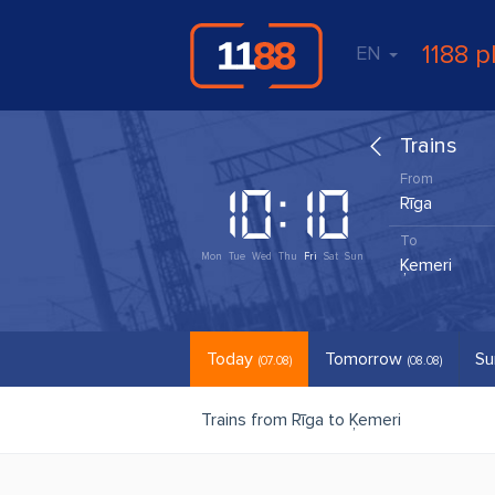
1188 p
EN
Trains
Mon
Tue
Wed
Thu
Fri
Sat
Sun
Today
Tomorrow
Su
(07.08)
(08.08)
Trains from Rīga to Ķemeri