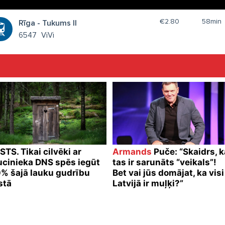
€2.80
58min
Rīga - Tukums II
6547
ViVi