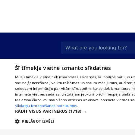
About us
Compan
Šī tīmekļa vietne izmanto sīkdatnes
Advertisement
Buses, t
Mūsu tīmekļa vietnē tiek izmantotas sīkdatnes, lai nodrošinātu un u
interna
For business
satura ģenerēšanai, veiktu reklāmas un satura mērījumus, auditorij
Bus tick
sniedzam informāciju par visām sīkdatnēm, kuras tiek izmantotas mū
Tariffs
interneta vietnes sadaļas. Lietotājam jebkurā brīdī ir iespēja piekrist
Train ti
Privacy policy
tās atsaukšana vai mainīšana attiecas uz visām interneta vietnes s
sīkdatņu izmantošanas noteikumos.
Cookie settings
RĀDĪT VISUS PARTNERUS
(1718) →
Political advertising
PIELĀGOT IZVĒLI
Cookie policy
TEHNISKĀS/OBLIGĀTĀS
STATISTIKAS
M
Commenting terms