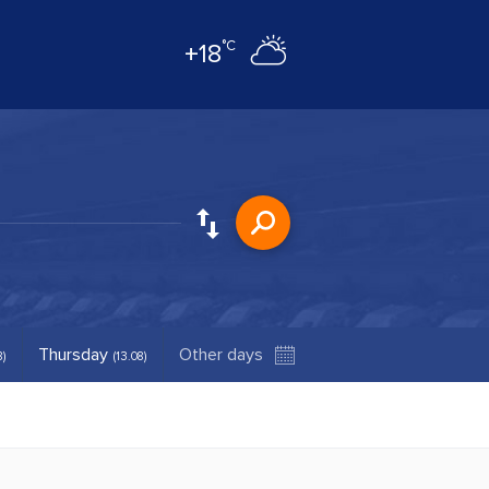
°C
+18
Thursday
8)
(13.08)