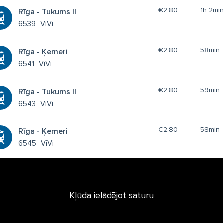
€2.80
1h 2mi
Rīga - Tukums II
6539
ViVi
€2.80
58min
Rīga - Ķemeri
6541
ViVi
€2.80
59min
Rīga - Tukums II
6543
ViVi
€2.80
58min
Rīga - Ķemeri
6545
ViVi
Kļūda ielādējot saturu