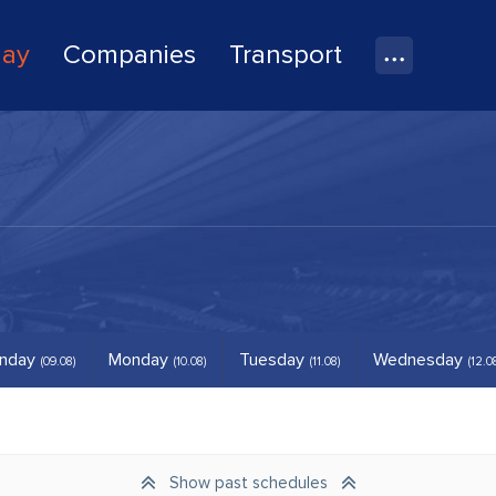
lay
Companies
Transport
nday
Monday
Tuesday
Wednesday
(09.08)
(10.08)
(11.08)
(12.0
Show past schedules