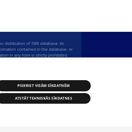
r distribution of 1188 database, its
nformation contained in the database, or
tion in any form is strictly prohibited.
 download is prohibited. Reproduction
l published on the website 1188 is
den without the editorial license of 1188
PIEKRIST VISĀM SĪKDATNĒM
ATSTĀT TEHNISKĀS SĪKDATNES
ce service: e-mail -
info@1188.lv
 Helio Media
2004-2026