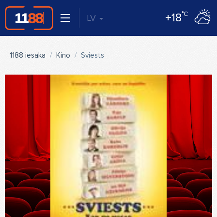
°C
+18
LV
1188 iesaka
Kino
Sviests