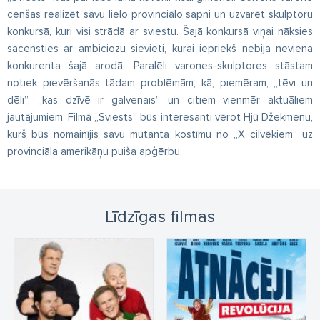
cenšas realizēt savu lielo provinciālo sapni un uzvarēt skulptoru
konkursā, kuri visi strādā ar sviestu. Šajā konkursā viņai nāksies
sacensties ar ambiciozu sievieti, kurai iepriekš nebija neviena
konkurenta šajā arodā. Paralēli varones-skulptores stāstam
notiek pievēršanās tādam problēmām, kā, piemēram, „tēvi un
dēli”, „kas dzīvē ir galvenais” un citiem vienmēr aktuāliem
jautājumiem. Filmā „Sviests” būs interesanti vērot Hjū Džekmenu,
kurš būs nomainījis savu mutanta kostīmu no „X cilvēkiem” uz
provinciāla amerikāņu puiša apģērbu.
Līdzīgas filmas