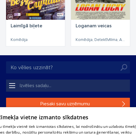
Laimīgā biļete
Loganam veicas
Komēdija
Komēdija, Detektīvfilma, Asa sižeta
Piesaki savu uzņēmumu
 tīmekļa vietne izmanto sīkdatnes
Ja tavs uzņēmums nav mūsu datubāzē, aizpildi vienkāršu
formu.
 tīmekļa vietnē tiek izmantotas sīkdatnes, lai nodrošinātu un uzlabotu tīmek
nes darbību., nosūtītu personalizētu reklāmu un satura ģenerēšanai, veiktu