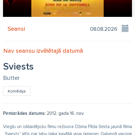
Seansi
Nav seansu izvēlētajā datumā
Sviests
Butter
Komēdija
Pirmizrādes datums:
2012. gada 16. nov.
Vieglu un izklaidējošu filmu režisora Džima Fīlda Smita jaunā filma
„Sviests” kļūs par labu laika kavēkli visai ģimenei. Galvenā varone