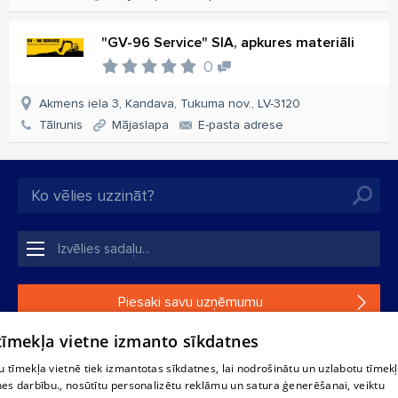
"GV-96 Service" SIA, apkures materiāli
0
Akmens iela 3, Kandava, Tukuma nov., LV-3120
Tālrunis
Mājaslapa
E-pasta adrese
Piesaki savu uzņēmumu
 tīmekļa vietne izmanto sīkdatnes
Ja tavs uzņēmums nav mūsu datubāzē, aizpildi vienkāršu
formu.
 tīmekļa vietnē tiek izmantotas sīkdatnes, lai nodrošinātu un uzlabotu tīmek
nes darbību., nosūtītu personalizētu reklāmu un satura ģenerēšanai, veiktu