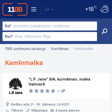
°C
+18
LV
Ko?
Kur?
1188 uzņēmumu katalogs
Kurināmais
Kamīnmalka
Kamīnmalka
"L.P. Jana" SIA, kurināmais, malka
Valmierā
0
Beātes iela 21 - 16, Valmiera, LV-4201
Tālrunis
Mājaslapa
E-pasta adrese