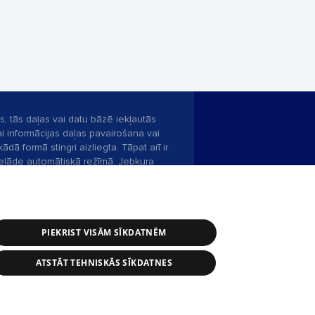
s, tās daļas vai datu bāzē iekļautās
ai informācijas daļas pavairošana vai
ādā formā stingri aizliegta. Tāpat arī ir
pielāde automātiskā režīmā. Jebkura
publicētā materiāla pārpublicēšana ir
zliegta bez 1188 web lapas redakcijas
PIEKRIST VISĀM SĪKDATNĒM
bas dienests: e-pasts -
info@1188.lv
ATSTĀT TEHNISKĀS SĪKDATNES
Helio Media
2004-2026