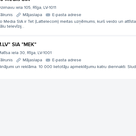
zirnavu iela 105, Rīga, LV-1011
ālrunis
Mājaslapa
E-pasta adrese
o Media SIA ir Tet (Lattelecom) meitas uzņēmums, kurš veido un attīsta
ālu televīzij...
.LV" SIA "MEK"
atīsa iela 30, Rīga, LV-1001
ālrunis
Mājaslapa
E-pasta adrese
inājumi un reklāma. 10 000 lietotāju apmeklējumu katru diennakti. Slud