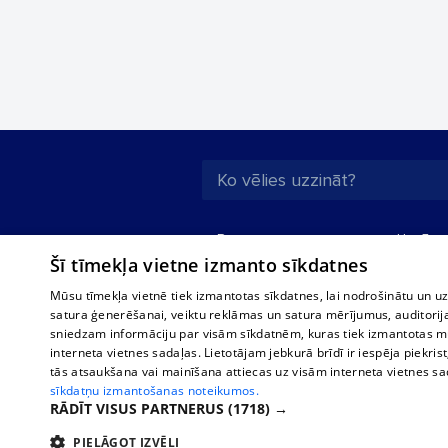
Par mums
Uzņēmu
Šī tīmekļa vietne izmanto sīkdatnes
Reklāma
Autobusi
starptau
Biznesa klientiem
Mūsu tīmekļa vietnē tiek izmantotas sīkdatnes, lai nodrošinātu un u
Autobus
satura ģenerēšanai, veiktu reklāmas un satura mērījumus, auditorij
Tarifi
sniedzam informāciju par visām sīkdatnēm, kuras tiek izmantotas mū
Vilcienu
Privātuma politika
interneta vietnes sadaļas. Lietotājam jebkurā brīdī ir iespēja piekrist
tās atsaukšana vai mainīšana attiecas uz visām interneta vietnes s
Sīkdatņu iestatījumi
sīkdatņu izmantošanas noteikumos.
Politiskā reklāma
RĀDĪT VISUS PARTNERUS
(1718) →
Sīkdatņu lietošanas
PIELĀGOT IZVĒLI