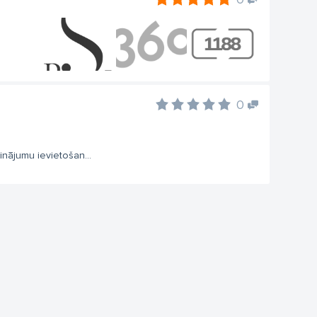
0
inājumu ievietošan...