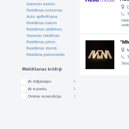
Gaismas kastes
D
Reklāmas kolonnas
T
Auto aplīmēšana
Heli
Reklāmas baloni
unik
Reklāmas izkārtnes
Gaismas reklāmas
"MM
Reklāmas piloni
Reklāmas stendi
M
Reklāma pieturvietās
T
Slud
Meklēšanas kritēriji:
Ar mājaslapu
3
Ar e-pastu
3
Online rezervācija
1