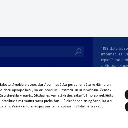
1188 datu bāze
informācijas, v
izplatīšana jebk
aizliegta leju
mi
Kinoteātros
1188 web lapā 
, vilcieni,
TV programma
kategoriski ai
tiskie reisi
atļaujas.
Līguma noteikumi
zlabotu tīmekļa vietnes darbību., nosūtītu personalizētu reklāmu un
u biļetes
as datu apkopošanu, kā arī produktu izstrādi un uzlabošanu. Zemāk
360 Ziņas kontakti
su tīmekļa vietnēs. Sīkdatnes var atšķirties atkarībā no apmeklētās
 biļetes
, atteikties vai mainīt savu piekrišanu. Piekrišanas sniegšana, kā arī
Portāla palīdzī
adaļām. Vairāk informācijas par izmantotajām sīkdatnēm skatīt
Izstrādāts
SIA 