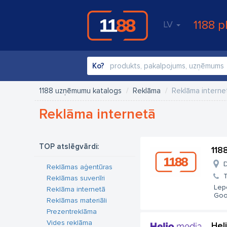
1188 p
LV
Ko?
1188 uzņēmumu katalogs
Reklāma
Reklāma interne
Reklāma internetā
TOP atslēgvārdi:
118
D
Reklāmas aģentūras
T
Reklāmas suvenīri
Lepo
Reklāma internetā
Goog
Reklāmas materiāli
Prezentreklāma
Vides reklāma
Hel