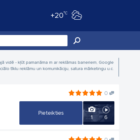
°C
+20
ajā vidē - kļūt pamanāma m ar reklāmas baneriem, Google
iālo tīklu reklāmu un komunikāciju, satura mārketingu u.c.
0
Pieteikties
1
6
0