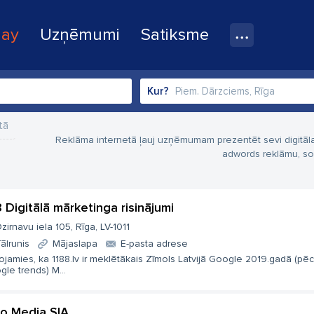
lay
Uzņēmumi
Satiksme
Kur?
tā
Reklāma internetā ļauj uzņēmumam prezentēt sevi digitāl
adwords reklāmu, soc
8 Digitālā mārketinga risinājumi
zirnavu iela 105, Rīga, LV-1011
ālrunis
Mājaslapa
E-pasta adrese
jamies, ka 1188.lv ir meklētākais Zīmols Latvijā Google 2019.gadā (pēc
le trends) M...
io Media SIA