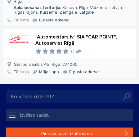
Rīga
Apkalpošanas teritorija:
Ķekava, Rīga, Vidzeme, Latvija,
Rīgas rajons, Kurzeme, Zemgale, Latgale
Tālrunis
E-pasta adrese
"Automeistars.lv" SIA "CAR POINT",
Autoserviss Rīgā
0
Ganību dambis 45, Rīga, LV-1005
Tālrunis
Mājaslapa
E-pasta adrese
Piesaki savu uzņēmumu