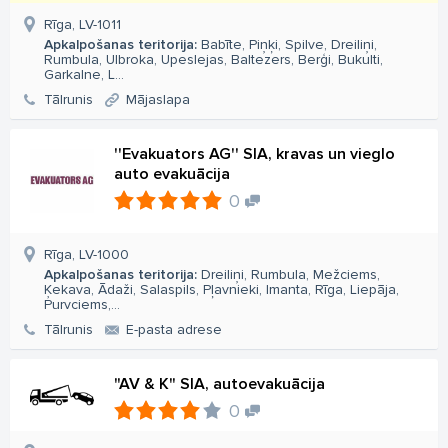
Rīga, LV-1011
Apkalpošanas teritorija:
Babīte, Piņķi, Spilve, Dreiliņi,
Rumbula, Ulbroka, Upeslejas, Baltezers, Berģi, Bukulti,
Garkalne, L...
Tālrunis
Mājaslapa
''Evakuators AG'' SIA, kravas un vieglo
auto evakuācija
0
Rīga, LV-1000
Apkalpošanas teritorija:
Dreiliņi, Rumbula, Mežciems,
Ķekava, Ādaži, Salaspils, Pļavnieki, Imanta, Rīga, Liepāja,
Purvciems,...
Tālrunis
E-pasta adrese
"AV & K" SIA, autoevakuācija
0