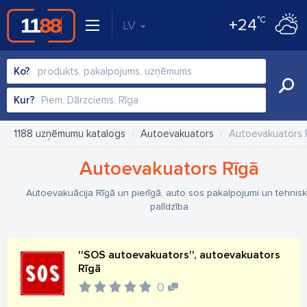
°C
+24
LV
Ko?
Kur?
1188 uzņēmumu katalogs
Autoevakuators
Autoevakuators 
Autoevakuators Rīgā
Autoevakuācija Rīgā un pierīgā, auto sos pakalpojumi un tehnis
palīdzība
''SOS autoevakuators'', autoevakuators
Rīgā
0